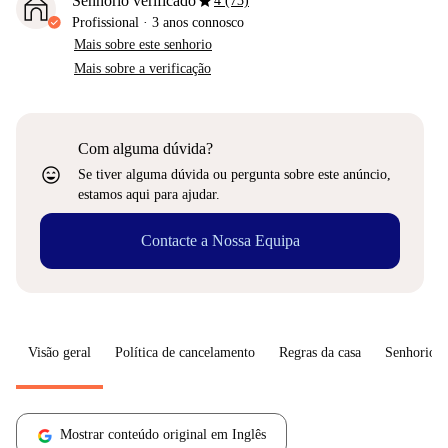
star
Senhorio verificado
4 (73)
Profissional
·
3 anos
connosco
Mais sobre este senhorio
Mais sobre a verificação
Com alguma dúvida?
sentiment_very_satisfied
Se tiver alguma dúvida ou pergunta sobre este anúncio,
estamos aqui para ajudar.
Contacte a Nossa Equipa
Visão geral
Política de cancelamento
Regras da casa
Senhorio
Mostrar conteúdo original em Inglês