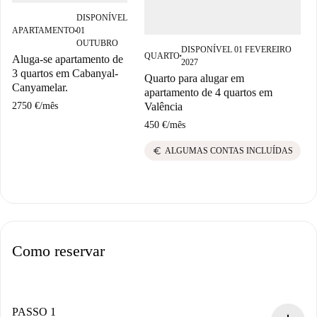
DISPONÍVEL
APARTAMENTO
01
■
OUTUBRO
DISPONÍVEL 01 FEVEREIRO
QUARTO
Aluga-se apartamento de
■
2027
3 quartos em Cabanyal-
Quarto para alugar em
Canyamelar.
apartamento de 4 quartos em
Valência
2750 €
/
mês
450 €
/
mês
euro
ALGUMAS CONTAS INCLUÍDAS
Como reservar
PASSO 1