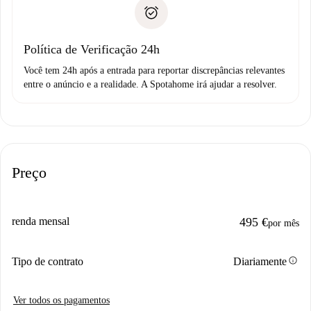
Comprovante de solvência
não comunicar nenhum problema.
Débito direto bancário
Política de Verificação 24h
Você tem 24h após a entrada para reportar discrepâncias relevantes
entre o anúncio e a realidade. A Spotahome irá ajudar a resolver.
Preço
renda mensal
495 €
por mês
info
Tipo de contrato
Diariamente
Ver todos os pagamentos