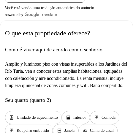
Você está vendo uma tradução automática do anúncio
O que esta propriedade oferece?
Como é viver aqui de acordo com o senhorio
Amplio y luminoso piso con vistas insuperables a los Jardines del
Río Turia, ven a conocer estas amplias habitaciones, equipadas
con calefacción y aire acondicionado. La renta mensual incluye
limpieza quincenal de zonas comunes y wifi. Baño compartido.
Seu quarto (quarto 2)
water_heater
window_open
dresser
Unidade de aquecimento
Interior
Cómoda
dresser
window_closed
airline_seat_flat
Roupeiro embutido
Janela
Cama de casal