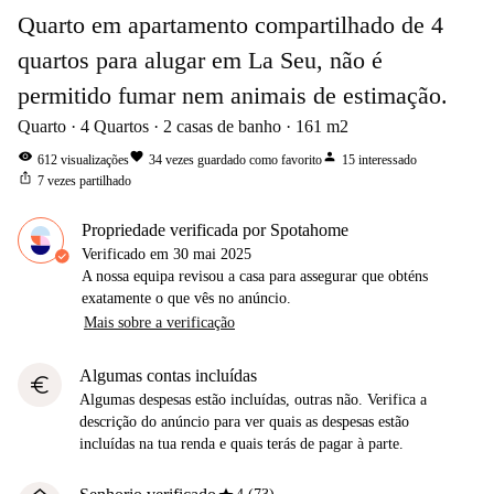
Quarto em apartamento compartilhado de 4
quartos para alugar em La Seu, não é
permitido fumar nem animais de estimação.
Quarto
4
Quartos
2
casas de banho
161
m2
visibility
favorite
person
612
visualizações
34
vezes guardado como favorito
15
interessado
ios_share
7
vezes partilhado
Propriedade verificada por Spotahome
Verificado em
30 mai 2025
A nossa equipa revisou a casa para assegurar que obténs
exatamente o que vês no anúncio.
Mais sobre a verificação
Algumas contas incluídas
euro
Algumas despesas estão incluídas, outras não. Verifica a
descrição do anúncio para ver quais as despesas estão
incluídas na tua renda e quais terás de pagar à parte.