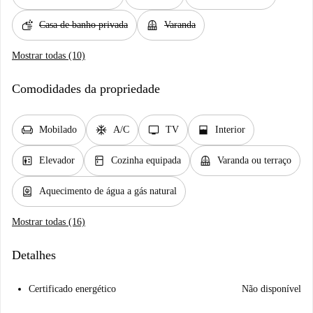
soap
balcony
Casa de banho privada
Varanda
Mostrar todas (10)
Comodidades da propriedade
chair
ac_unit
tv
window_open
Mobilado
A/C
TV
Interior
elevator
kitchen
balcony
Elevador
Cozinha equipada
Varanda ou terraço
water_heater
Aquecimento de água a gás natural
Mostrar todas (16)
Detalhes
Certificado energético
Não disponível