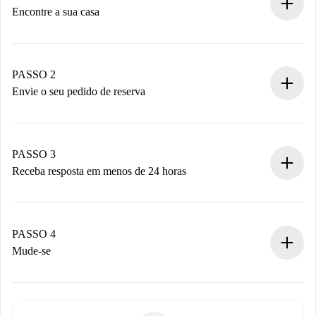
Encontre a sua casa
Processo de reserva 100% online.
Casas e Proprietários verificados.
Você tem todas as informações necessárias
PASSO 2
antecipadamente.
Envie o seu pedido de reserva
Envie detalhes básicos do seu perfil e método de
pagamento.
Não cobramos nada até que o proprietário confirme.
PASSO 3
Receba resposta em menos de 24 horas
O proprietário tem até 24 horas para confirmar.
Se aceita, faremos a cobrança e conectaremos você ao
proprietário.
PASSO 4
Se recusada: não cobraremos nada e ofereceremos
Mude-se
alternativas.
Combine os detalhes da chegada com o proprietário,
Documentos necessários para “
Spotahome plus
”.
entrega das chaves, etc.
Documento de identidade ou Passaporte
A Spotahome só transferirá o primeiro pagamento se você