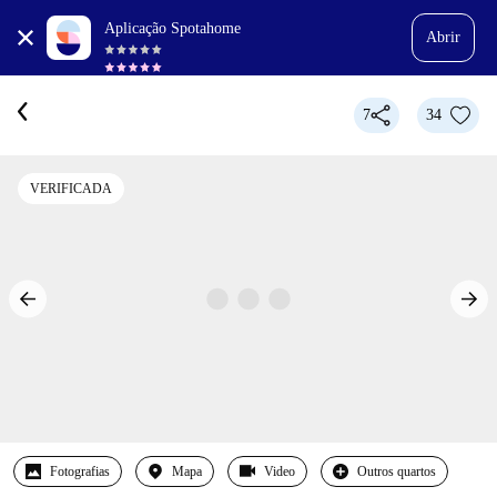
Aplicação Spotahome
Abrir
7
34
VERIFICADA
Fotografias
Mapa
Video
Outros quartos