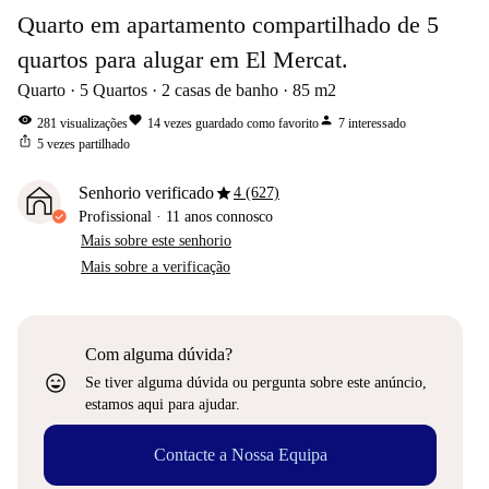
Quarto em apartamento compartilhado de 5
quartos para alugar em El Mercat.
Quarto
5
Quartos
2
casas de banho
85
m2
visibility
favorite
person
281
visualizações
14
vezes guardado como favorito
7
interessado
ios_share
5
vezes partilhado
star
Senhorio verificado
4 (627)
Profissional
·
11 anos
connosco
Mais sobre este senhorio
Mais sobre a verificação
Com alguma dúvida?
sentiment_very_satisfied
Se tiver alguma dúvida ou pergunta sobre este anúncio,
estamos aqui para ajudar.
Contacte a Nossa Equipa