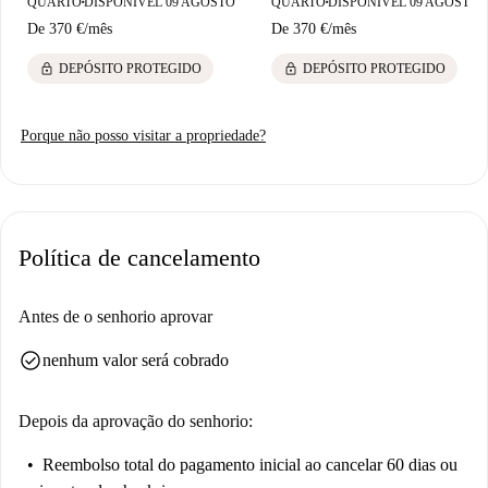
QUARTO
DISPONÍVEL 09 AGOSTO
QUARTO
DISPONÍVEL 09 AGOSTO
■
■
explorar, tudo a uma curta distância a pé. Aproveite esta área vibrante
De
370 €
/
mês
De
370 €
/
mês
repleta de arte, história e carácter.
lock
lock
DEPÓSITO PROTEGIDO
DEPÓSITO PROTEGIDO
Porque não posso visitar a propriedade?
Política de cancelamento
Antes de o senhorio aprovar
check_circle
nenhum valor será cobrado
Depois da aprovação do senhorio:
Reembolso total do pagamento inicial
ao cancelar 60 dias ou