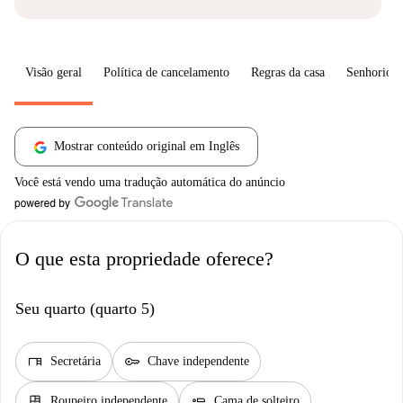
Visão geral
Política de cancelamento
Regras da casa
Senhorio
Mostrar conteúdo original em Inglês
Você está vendo uma tradução automática do anúncio
O que esta propriedade oferece?
Seu quarto (quarto 5)
desk
key
Secretária
Chave independente
dresser
airline_seat_flat
Roupeiro independente
Cama de solteiro