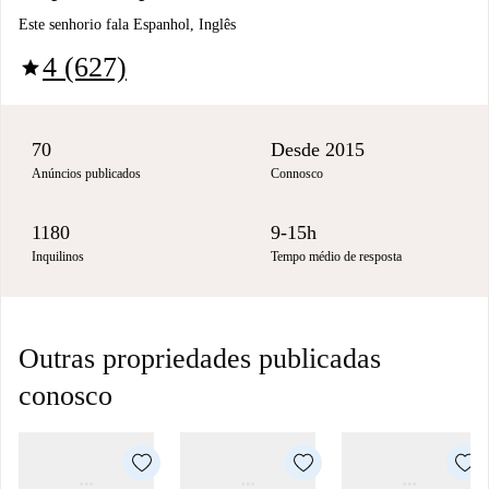
Este senhorio fala Espanhol, Inglês
4 (627)
star
70
Desde 2015
Anúncios publicados
Connosco
1180
9-15h
Inquilinos
Tempo médio de resposta
Outras propriedades publicadas
conosco