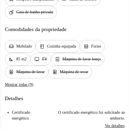
soap
Casa de banho privada
Comodidades da propriedade
chair
kitchen
oven_gen
Mobilado
Cozinha equipada
Forno
square_foot
tv
dishwasher_gen
85 m2
TV
Máquina de lavar louça
local_laundry_service
local_laundry_service
Máquina de lavar
Máquina de secar
Mostrar todas (9)
Detalhes
Certificado
O certificado energético foi solicitado ao
energético
senhorio.
Ver detalhes