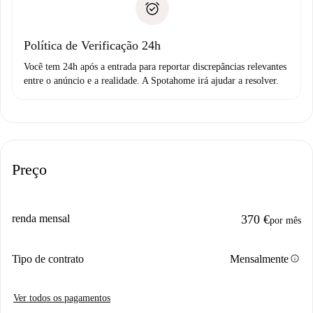
não comunicar nenhum problema.
Débito direto bancário
Política de Verificação 24h
Você tem 24h após a entrada para reportar discrepâncias relevantes
entre o anúncio e a realidade. A Spotahome irá ajudar a resolver.
Preço
renda mensal
370 €
por mês
info
Tipo de contrato
Mensalmente
Ver todos os pagamentos