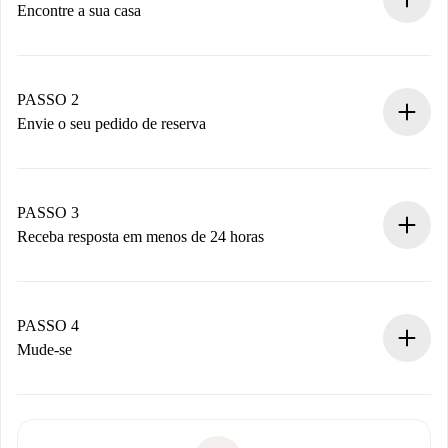
Encontre a sua casa
Processo de reserva 100% online.
Casas e Proprietários verificados.
Você tem todas as informações necessárias
PASSO 2
antecipadamente.
Envie o seu pedido de reserva
Envie detalhes básicos do seu perfil e método de
pagamento.
Não cobramos nada até que o proprietário confirme.
PASSO 3
Receba resposta em menos de 24 horas
O proprietário tem até 24 horas para confirmar.
Se aceita, faremos a cobrança e conectaremos você ao
proprietário.
PASSO 4
Se recusada: não cobraremos nada e ofereceremos
Mude-se
alternativas.
Combine os detalhes da chegada com o proprietário,
Documentos necessários para “
Spotahome plus
”.
entrega das chaves, etc.
Documento de identidade ou Passaporte
A Spotahome só transferirá o primeiro pagamento se você
Comprovante de solvência