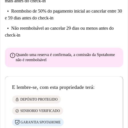
mais antes do check-in
Reembolso de 50% do pagamento inicial
ao cancelar entre 30
e 59 dias antes do check-in
Não reembolsável
ao cancelar 29 dias ou menos antes do
check-in
error
Quando uma reserva é confirmada, a comissão da Spotahome
não é reembolsável
E lembre-se, com esta propriedade terá:
lock
DEPÓSITO PROTEGIDO
check_circle
SENHORIO VERIFICADO
GARANTIA SPOTAHOME