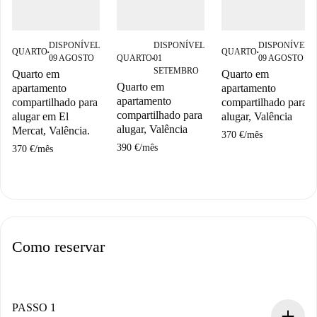
DISPONÍVEL
DISPONÍVEL
DISPONÍVEL
QUARTO
QUARTO
■
■
09 AGOSTO
QUARTO
01
09 AGOSTO
■
SETEMBRO
Quarto em
Quarto em
Quarto em
apartamento
apartamento
apartamento
compartilhado para
compartilhado para
compartilhado para
alugar em El
alugar, Valência
alugar, Valência
Mercat, Valência.
370 €
/
mês
390 €
/
mês
370 €
/
mês
Como reservar
PASSO 1