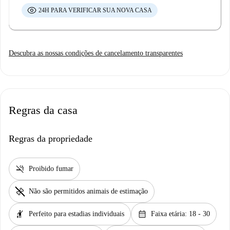
24H PARA VERIFICAR SUA NOVA CASA
Descubra as nossas condições de cancelamento transparentes
Regras da casa
Regras da propriedade
smoke_free
Proibido fumar
pet_supplies
Não são permitidos animais de estimação
hail
calendar_month
Perfeito para estadias individuais
Faixa etária: 18 - 30