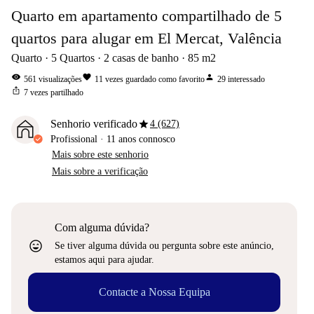
Quarto em apartamento compartilhado de 5
quartos para alugar em El Mercat, Valência
Quarto
5
Quartos
2
casas de banho
85
m2
visibility
favorite
person
561
visualizações
11
vezes guardado como favorito
29
interessado
ios_share
7
vezes partilhado
star
Senhorio verificado
4 (627)
Profissional
·
11 anos
connosco
Mais sobre este senhorio
Mais sobre a verificação
Com alguma dúvida?
sentiment_very_satisfied
Se tiver alguma dúvida ou pergunta sobre este anúncio,
estamos aqui para ajudar.
Contacte a Nossa Equipa