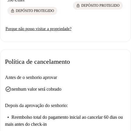
390 €
/
mês
lock
DEPÓSITO PROTEGIDO
lock
DEPÓSITO PROTEGIDO
Porque não posso visitar a propriedade?
Política de cancelamento
Antes de o senhorio aprovar
check_circle
nenhum valor será cobrado
Depois da aprovação do senhorio:
Reembolso total do pagamento inicial
ao cancelar 60 dias ou
mais antes do check-in