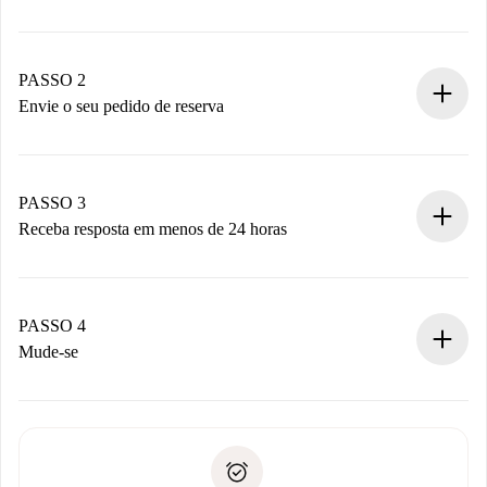
Processo de reserva 100% online.
Casas e Proprietários verificados.
Você tem todas as informações necessárias
PASSO 2
antecipadamente.
Envie o seu pedido de reserva
Envie detalhes básicos do seu perfil e método de
pagamento.
Não cobramos nada até que o proprietário confirme.
PASSO 3
Receba resposta em menos de 24 horas
O proprietário tem até 24 horas para confirmar.
Se aceita, faremos a cobrança e conectaremos você ao
proprietário.
PASSO 4
Se recusada: não cobraremos nada e ofereceremos
Mude-se
alternativas.
Combine os detalhes da chegada com o proprietário,
Documentos necessários para “
Spotahome plus
”.
entrega das chaves, etc.
Documento de identidade ou Passaporte
A Spotahome só transferirá o primeiro pagamento se você
Comprovante de solvência
não comunicar nenhum problema.
Débito direto bancário