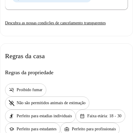
Descubra as nossas condições de cancelamento transparentes
Regras da casa
Regras da propriedade
smoke_free
Proibido fumar
pet_supplies
Não são permitidos animais de estimação
hail
calendar_month
Perfeito para estadias individuais
Faixa etária: 18 - 30
school
business_center
Perfeito para estudantes
Perfeito para profissionais