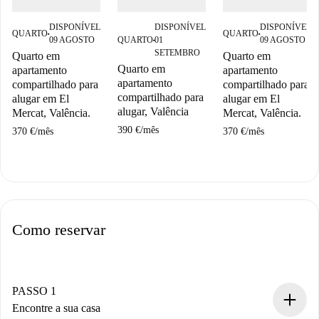
DISPONÍVEL
DISPONÍVEL
DISPONÍVEL
QUARTO
QUARTO
■
■
09 AGOSTO
QUARTO
01
09 AGOSTO
■
SETEMBRO
Quarto em
Quarto em
Quarto em
apartamento
apartamento
apartamento
compartilhado para
compartilhado para
compartilhado para
alugar em El
alugar em El
alugar, Valência
Mercat, Valência.
Mercat, Valência.
390 €
/
mês
370 €
/
mês
370 €
/
mês
Como reservar
PASSO 1
Encontre a sua casa