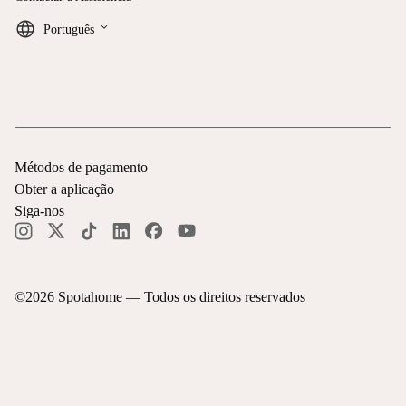
keyboard_arrow_down
Português
Métodos de pagamento
Obter a aplicação
Siga-nos
©
2026
Spotahome —
Todos os direitos reservados