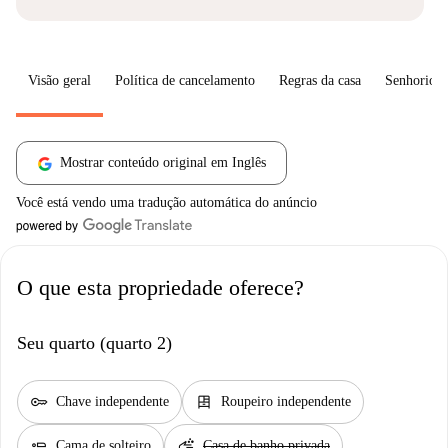
Visão geral
Política de cancelamento
Regras da casa
Senhorio
Mostrar conteúdo original em Inglês
Você está vendo uma tradução automática do anúncio
O que esta propriedade oferece?
Seu quarto (quarto 2)
key
dresser
Chave independente
Roupeiro independente
airline_seat_flat
soap
Cama de solteiro
Casa de banho privada