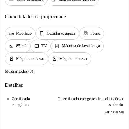
Comodidades da propriedade
chair
kitchen
oven_gen
Mobilado
Cozinha equipada
Forno
square_foot
tv
dishwasher_gen
85 m2
TV
Máquina de lavar louça
local_laundry_service
local_laundry_service
Máquina de lavar
Máquina de secar
Mostrar todas (9)
Detalhes
Certificado
O certificado energético foi solicitado ao
energético
senhorio.
Ver detalhes