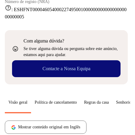
Número de registo (NRA)
help
:
ESHFNT000046054000227495001000000000000000000
00000005
Com alguma dúvida?
sentiment_very_satisfied
Se tiver alguma dúvida ou pergunta sobre este anúncio,
estamos aqui para ajudar.
Contacte a Nossa Equipa
Visão geral
Política de cancelamento
Regras da casa
Senhorio
Mostrar conteúdo original em Inglês