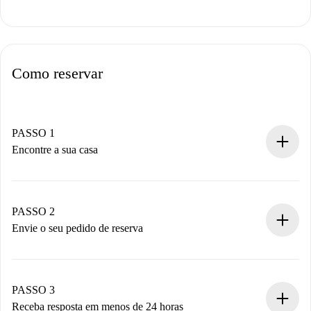
Como reservar
PASSO 1
Encontre a sua casa
Processo de reserva 100% online.
Casas e Proprietários verificados.
Você tem todas as informações necessárias
PASSO 2
antecipadamente.
Envie o seu pedido de reserva
Envie detalhes básicos do seu perfil e método de
pagamento.
Não cobramos nada até que o proprietário confirme.
PASSO 3
Receba resposta em menos de 24 horas