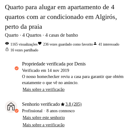
Quarto para alugar em apartamento de 4
quartos com ar condicionado em Algirós,
perto da praia
Quarto
4
Quartos
4
casas de banho
visibility
favorite
person
1165
visualizações
236
vezes guardado como favorito
41
interessado
ios_share
16
vezes partilhado
propriedade verificada por Denis
Verificado em
14 nov 2019
O nosso homechecker reviu a casa para garantir que obtém
exatamente o que vê no anúncio.
Mais sobre a verificação
star
Senhorio verificado
3.8 (205)
Profissional
·
8 anos
connosco
Mais sobre este senhorio
Mais sobre a verificação