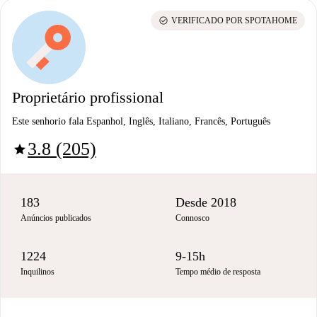
check_circle
VERIFICADO POR SPOTAHOME
Proprietário profissional
Este senhorio fala Espanhol, Inglês, Italiano, Francês, Português
3.8 (205)
star
183
Desde 2018
Anúncios publicados
Connosco
1224
9-15h
Inquilinos
Tempo médio de resposta