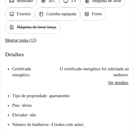
chair
ac_unit
tv
local_laundry_service
Mobilado
A/C
TV
Máquina de lavar
image
kitchen
oven_gen
Exterior
Cozinha equipada
Forno
dishwasher_gen
Máquina de lavar louça
Mostrar todas (13)
Detalhes
Certificado
O certificado energético foi solicitado ao
energético
senhorio.
Ver detalhes
Tipo de propriedade: apartamento
Piso: térreo
Elevador: não
Número de banheiros: 4 (todos com suíte)