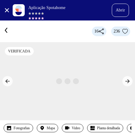
Aplicação Spotahome
Abrir
16
236
VERIFICADA
Fotografias
Mapa
Video
Planta detalhada