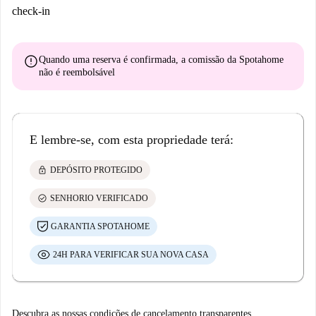
check-in
error
Quando uma reserva é confirmada, a comissão da Spotahome
não é reembolsável
E lembre-se, com esta propriedade terá:
lock
DEPÓSITO PROTEGIDO
check_circle
SENHORIO VERIFICADO
GARANTIA SPOTAHOME
24H PARA VERIFICAR SUA NOVA CASA
Descubra as nossas condições de cancelamento transparentes