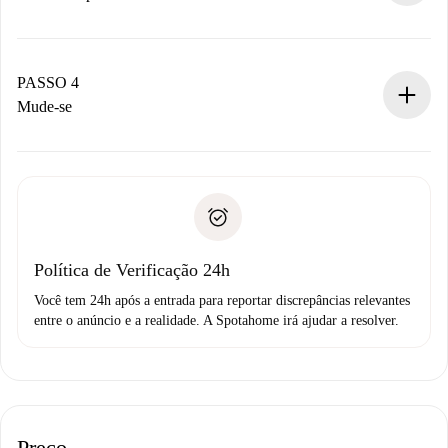
O proprietário tem até 24 horas para confirmar.
Se aceita, faremos a cobrança e conectaremos você ao
proprietário.
PASSO 4
Se recusada: não cobraremos nada e ofereceremos
Mude-se
alternativas.
Combine os detalhes da chegada com o proprietário,
Documentos necessários para “
Spotahome plus
”.
entrega das chaves, etc.
Documento de identidade ou Passaporte
A Spotahome só transferirá o primeiro pagamento se você
Comprovante de solvência
não comunicar nenhum problema.
Débito direto bancário
Política de Verificação 24h
Você tem 24h após a entrada para reportar discrepâncias relevantes
entre o anúncio e a realidade. A Spotahome irá ajudar a resolver.
Preço