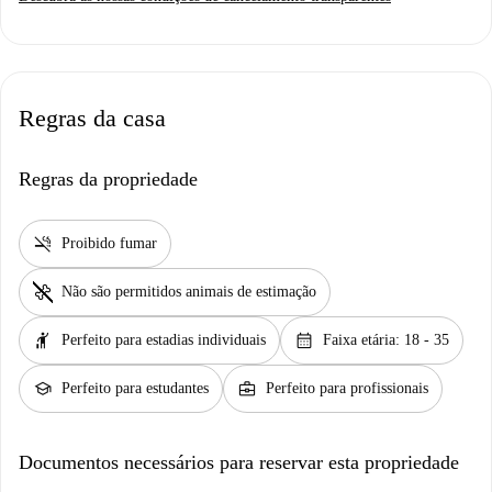
Regras da casa
Regras da propriedade
smoke_free
Proibido fumar
pet_supplies
Não são permitidos animais de estimação
hail
calendar_month
Perfeito para estadias individuais
Faixa etária: 18 - 35
school
business_center
Perfeito para estudantes
Perfeito para profissionais
Documentos necessários para reservar esta propriedade