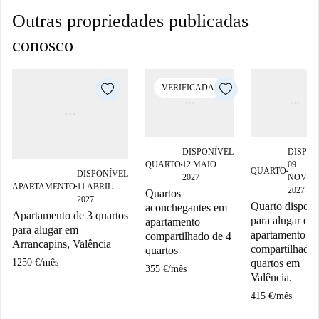
Outras propriedades publicadas
conosco
VERIFICADA
DISPONÍVEL
DISPON
QUARTO
12 MAIO
09
■
QUARTO
DISPONÍVEL
■
2027
NOVEM
APARTAMENTO
11 ABRIL
■
2027
Quartos
2027
Quarto disponí
aconchegantes em
Apartamento de 3 quartos
para alugar em
apartamento
para alugar em
apartamento
compartilhado de 4
Arrancapins, Valência
compartilhado 
quartos
1250 €
/
mês
quartos em
355 €
/
mês
Valência.
415 €
/
mês