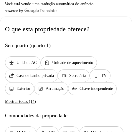
Você está vendo uma tradução automática do anúncio
O que esta propriedade oferece?
Seu quarto (quarto 1)
ac_unit
water_heater
Unidade AC
Unidade de aquecimento
soap
desk
tv
Casa de banho privada
Secretária
TV
image
package
key
Exterior
Arrumação
Chave independente
Mostrar todas (14)
Comodidades da propriedade