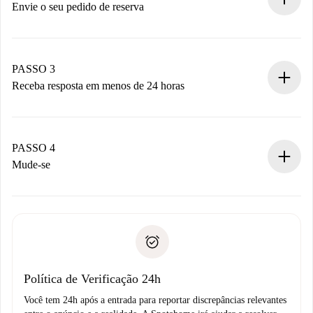
antecipadamente.
Envie o seu pedido de reserva
Envie detalhes básicos do seu perfil e método de
pagamento.
Não cobramos nada até que o proprietário confirme.
PASSO 3
Receba resposta em menos de 24 horas
O proprietário tem até 24 horas para confirmar.
Se aceita, faremos a cobrança e conectaremos você ao
proprietário.
PASSO 4
Se recusada: não cobraremos nada e ofereceremos
Mude-se
alternativas.
Combine os detalhes da chegada com o proprietário,
Documentos necessários para “
Spotahome plus
”.
entrega das chaves, etc.
Documento de identidade ou Passaporte
A Spotahome só transferirá o primeiro pagamento se você
Comprovante de solvência
não comunicar nenhum problema.
Débito direto bancário
Política de Verificação 24h
Você tem 24h após a entrada para reportar discrepâncias relevantes