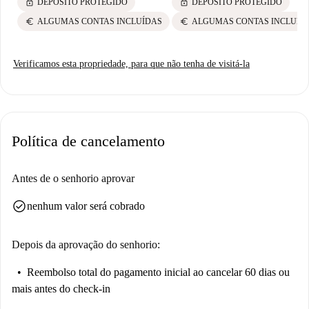
lock
lock
DEPÓSITO PROTEGIDO
DEPÓSITO PROTEGIDO
euro
euro
ALGUMAS CONTAS INCLUÍDAS
ALGUMAS CONTAS INCLUÍD
Verificamos esta propriedade, para que não tenha de visitá-la
Política de cancelamento
Antes de o senhorio aprovar
check_circle
nenhum valor será cobrado
Depois da aprovação do senhorio:
Reembolso total do pagamento inicial
ao cancelar 60 dias ou
mais antes do check-in