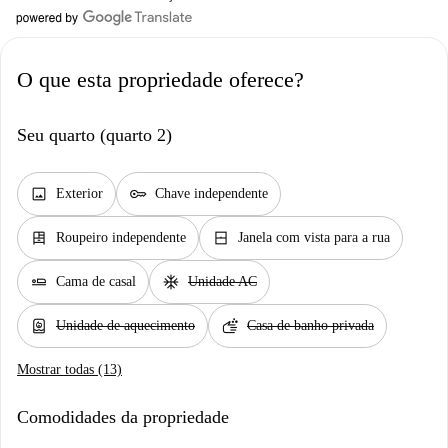
O que esta propriedade oferece?
Seu quarto (quarto 2)
image
key
Exterior
Chave independente
dresser
window_closed
Roupeiro independente
Janela com vista para a rua
airline_seat_flat
ac_unit
Cama de casal
Unidade AC
water_heater
soap
Unidade de aquecimento
Casa de banho privada
Mostrar todas (13)
Comodidades da propriedade