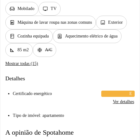
chair
tv
Mobilado
TV
local_laundry_service
image
Máquina de lavar roupa nas zonas comuns
Exterior
kitchen
water_heater
Cozinha equipada
Aquecimento elétrico de água
square_foot
ac_unit
85 m2
A/C
Mostrar todas (15)
Detalhes
Certificado energético
E
Ver detalhes
Tipo de imóvel: apartamento
A opinião de Spotahome