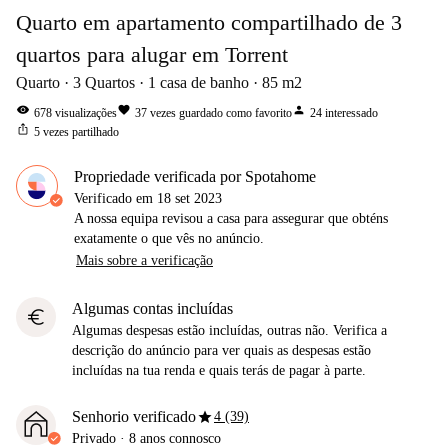
Quarto em apartamento compartilhado de 3
quartos para alugar em Torrent
Quarto
3
Quartos
1
casa de banho
85
m2
visibility
favorite
person
678
visualizações
37
vezes guardado como favorito
24
interessado
ios_share
5
vezes partilhado
Propriedade verificada por Spotahome
Verificado em
18 set 2023
A nossa equipa revisou a casa para assegurar que obténs
exatamente o que vês no anúncio.
Mais sobre a verificação
Algumas contas incluídas
euro
Algumas despesas estão incluídas, outras não. Verifica a
descrição do anúncio para ver quais as despesas estão
incluídas na tua renda e quais terás de pagar à parte.
star
Senhorio verificado
4 (39)
Privado
·
8 anos
connosco