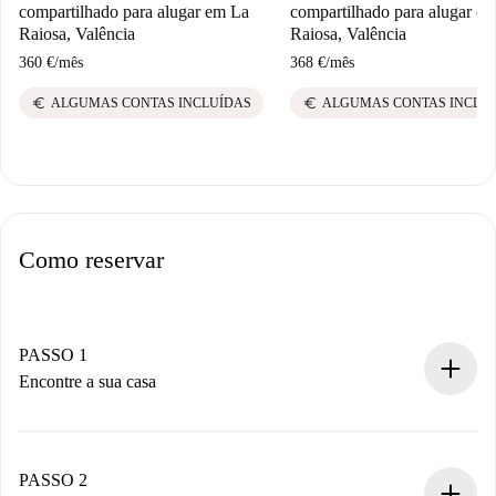
compartilhado para alugar em La
compartilhado para alugar e
Raiosa, Valência
Raiosa, Valência
360 €
/
mês
368 €
/
mês
euro
euro
ALGUMAS CONTAS INCLUÍDAS
ALGUMAS CONTAS INCLU
Como reservar
PASSO 1
Encontre a sua casa
Processo de reserva 100% online.
Casas e Proprietários verificados.
Você tem todas as informações necessárias
PASSO 2