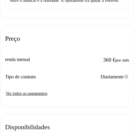
entre o anúncio e a realidade. A Spotahome irá ajudar a resolver.
Preço
renda mensal
360 €
por mês
info
Tipo de contrato
Diariamente
Ver todos os pagamentos
Disponibilidades