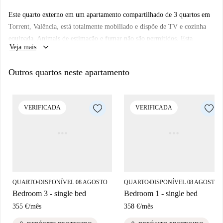
Este quarto externo em um apartamento compartilhado de 3 quartos em
Torrent, Valência, está totalmente mobiliado e dispõe de TV e cozinha
equipada. Animais de estimação e fumar não são permitidos. Esta
keyboard_arrow_down
Veja mais
propriedade foi verificada pessoalmente pela Spotahome para garantir
qualidade e confiabilidade.
Outros quartos neste apartamento
A propriedade está localizada em uma área conveniente de Torrent, com
a estação de metrô Torrent a poucos passos de distância. Pontos de
interesse próximos incluem os supermercados Consum e Mercadona, a
VERIFICADA
VERIFICADA
pizzaria Toni e o restaurante Tabaco El Pilar. Outras opções
gastronômicas como Baviera Barrio de Bares e Pollos Hermanos
Fernández também estão nas proximidades.
QUARTO
DISPONÍVEL 08 AGOSTO
QUARTO
DISPONÍVEL 08 AGOSTO
■
■
Bedroom 3 - single bed
Bedroom 1 - single bed
355 €
/
mês
358 €
/
mês