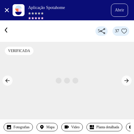
Aplicação Spotahome
Abrir
5
37
VERIFICADA
Fotografias
Mapa
Video
Planta detalhada