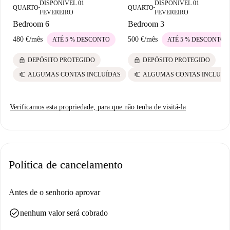
DISPONÍVEL 01
DISPONÍVEL 01
QUARTO
QUARTO
■
■
FEVEREIRO
FEVEREIRO
Bedroom 6
Bedroom 3
480 €
/
mês
500 €
/
mês
ATÉ 5 % DESCONTO
ATÉ 5 % DESCONTO
lock
lock
DEPÓSITO PROTEGIDO
DEPÓSITO PROTEGIDO
euro
euro
ALGUMAS CONTAS INCLUÍDAS
ALGUMAS CONTAS INCLUÍD
Verificamos esta propriedade, para que não tenha de visitá-la
Política de cancelamento
Antes de o senhorio aprovar
check_circle
nenhum valor será cobrado