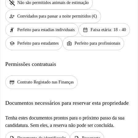
pet_supplies
Não são permitidos animais de estimação
person_add
Convidados para passar a noite permitidos (€)
hail
calendar_month
Perfeito para estadias individuais
Faixa etária: 18 - 40
school
business_center
Perfeito para estudantes
Perfeito para profissionais
Permissões contratuais
credit_score
Contrato Registado nas Finanças
Documentos necessários para reservar esta propriedade
Tenha estes documentos prontos para o próximo passo da sua
candidatura. Sem eles, a reserva não pode ser concluída.