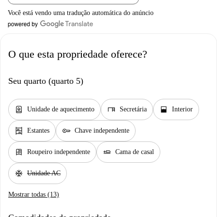
Você está vendo uma tradução automática do anúncio
O que esta propriedade oferece?
Seu quarto (quarto 5)
water_heater
desk
window_open
Unidade de aquecimento
Secretária
Interior
shelves
key
Estantes
Chave independente
dresser
airline_seat_flat
Roupeiro independente
Cama de casal
ac_unit
Unidade AC
Mostrar todas (13)