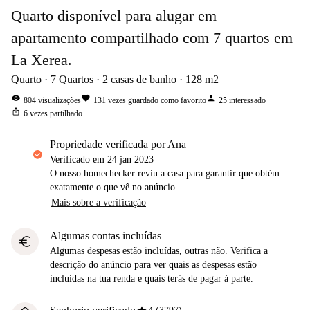
Quarto disponível para alugar em
apartamento compartilhado com 7 quartos em
La Xerea.
Quarto
7
Quartos
2
casas de banho
128
m2
visibility
favorite
person
804
visualizações
131
vezes guardado como favorito
25
interessado
ios_share
6
vezes partilhado
propriedade verificada por Ana
Verificado em
24 jan 2023
O nosso homechecker reviu a casa para garantir que obtém
exatamente o que vê no anúncio.
Mais sobre a verificação
Algumas contas incluídas
euro
Algumas despesas estão incluídas, outras não. Verifica a
descrição do anúncio para ver quais as despesas estão
incluídas na tua renda e quais terás de pagar à parte.