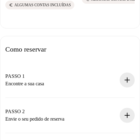
euro
ALGUMAS CONTAS INCLUÍDAS
Como reservar
PASSO 1
Encontre a sua casa
Processo de reserva 100% online.
Casas e Proprietários verificados.
Você tem todas as informações necessárias
PASSO 2
antecipadamente.
Envie o seu pedido de reserva
Envie detalhes básicos do seu perfil e método de
pagamento.