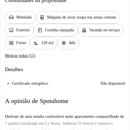
Comodidades da propriedade
chair
local_laundry_service
Mobilado
Máquina de lavar roupa nas zonas comuns
image
kitchen
balcony
Exterior
Cozinha equipada
Varanda ou terraço
oven_gen
square_foot
ac_unit
Forno
128 m2
A/C
Mostrar todas (15)
Detalhes
Certificado energético
Não disponível
A opinião de Spotahome
Desfrute de uma estadia confortável neste apartamento compartilhado de
7 quartos localizado em La Xerea, Valência. O imóvel é externo e