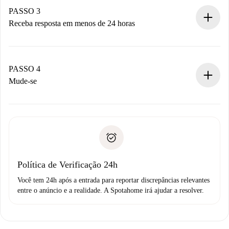
Não cobramos nada até que o proprietário confirme.
PASSO 3
Receba resposta em menos de 24 horas
O proprietário tem até 24 horas para confirmar.
Se aceita, faremos a cobrança e conectaremos você ao
proprietário.
PASSO 4
Se recusada: não cobraremos nada e ofereceremos
Mude-se
alternativas.
Combine os detalhes da chegada com o proprietário,
Documentos necessários para “
Spotahome plus
”.
entrega das chaves, etc.
Documento de identidade ou Passaporte
A Spotahome só transferirá o primeiro pagamento se você
Comprovante de solvência
não comunicar nenhum problema.
Débito direto bancário
Política de Verificação 24h
Você tem 24h após a entrada para reportar discrepâncias relevantes
entre o anúncio e a realidade. A Spotahome irá ajudar a resolver.