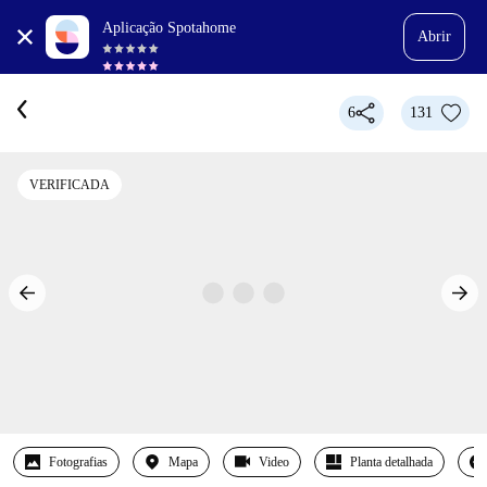
Aplicação Spotahome
Abrir
6
131
VERIFICADA
Fotografias
Mapa
Video
Planta detalhada