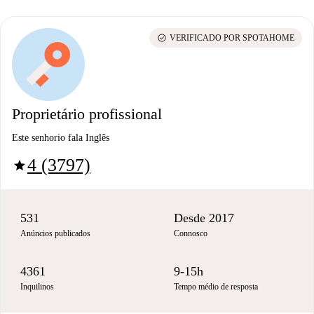
check_circle
VERIFICADO POR SPOTAHOME
Proprietário profissional
Este senhorio fala Inglês
4 (3797)
star
531
Desde 2017
Anúncios publicados
Connosco
4361
9-15h
Inquilinos
Tempo médio de resposta