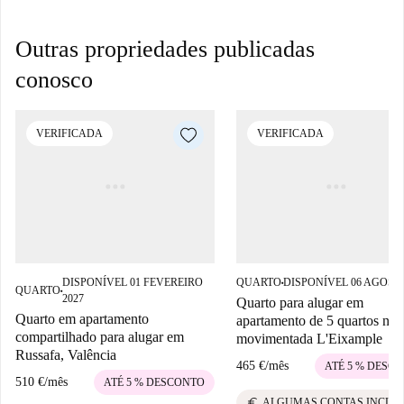
Outras propriedades publicadas
conosco
VERIFICADA
VERIFICADA
DISPONÍVEL 01 FEVEREIRO
QUARTO
DISPONÍVEL 06 AGOST
■
QUARTO
■
2027
Quarto para alugar em
Quarto em apartamento
apartamento de 5 quartos na
compartilhado para alugar em
movimentada L'Eixample
Russafa, Valência
465 €
/
mês
ATÉ 5 % DESC
510 €
/
mês
ATÉ 5 % DESCONTO
euro
ALGUMAS CONTAS INCLU