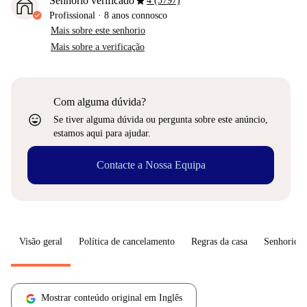
star
Senhorio verificado
4 (3797)
Profissional
·
8 anos
connosco
Mais sobre este senhorio
Mais sobre a verificação
Com alguma dúvida?
sentiment_very_satisfied
Se tiver alguma dúvida ou pergunta sobre este anúncio,
estamos aqui para ajudar.
Contacte a Nossa Equipa
Visão geral
Política de cancelamento
Regras da casa
Senhorio
Mostrar conteúdo original em Inglês