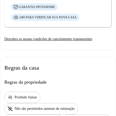
pago pela Spotahome). Você também receberá instruções sobre como
GARANTIA SPOTAHOME
proceder com a assinatura do contrato.
24H PARA VERIFICAR SUA NOVA CASA
Descubra as nossas condições de cancelamento transparentes
Regras da casa
Regras da propriedade
smoke_free
Proibido fumar
pet_supplies
Não são permitidos animais de estimação