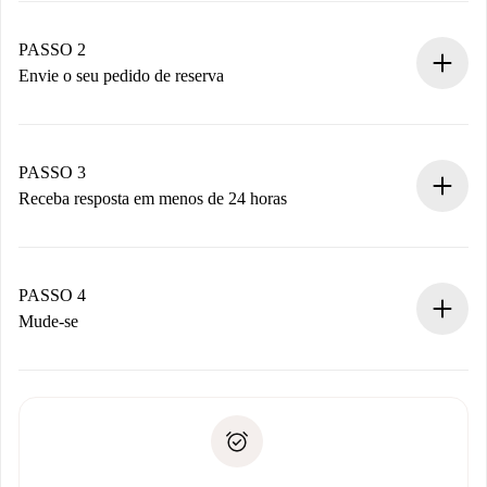
Casas e Proprietários verificados.
Você tem todas as informações necessárias
PASSO 2
antecipadamente.
Envie o seu pedido de reserva
Envie detalhes básicos do seu perfil e método de
pagamento.
Não cobramos nada até que o proprietário confirme.
PASSO 3
Receba resposta em menos de 24 horas
O proprietário tem até 24 horas para confirmar.
Se aceita, faremos a cobrança e conectaremos você ao
proprietário.
PASSO 4
Se recusada: não cobraremos nada e ofereceremos
Mude-se
alternativas.
Combine os detalhes da chegada com o proprietário,
Documentos necessários para “
Spotahome plus
”.
entrega das chaves, etc.
Documento de identidade ou Passaporte
A Spotahome só transferirá o primeiro pagamento se você
Comprovante de solvência
não comunicar nenhum problema.
Débito direto bancário