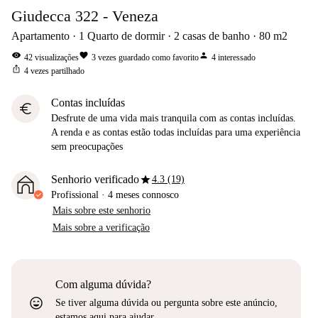
Giudecca 322 - Veneza
Apartamento
1
Quarto de dormir
2
casas de banho
80
m2
visibility
favorite
person
42
visualizações
3
vezes guardado como favorito
4
interessado
ios_share
4
vezes partilhado
Contas incluídas
euro
Desfrute de uma vida mais tranquila com as contas incluídas.
A renda e as contas estão todas incluídas para uma experiência
sem preocupações
star
Senhorio verificado
4.3 (19)
Profissional
·
4 meses
connosco
Mais sobre este senhorio
Mais sobre a verificação
Com alguma dúvida?
sentiment_very_satisfied
Se tiver alguma dúvida ou pergunta sobre este anúncio,
estamos aqui para ajudar.