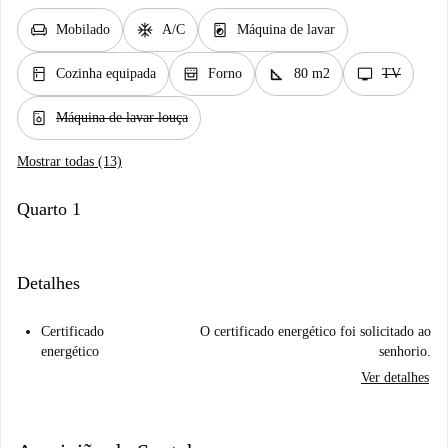
chair
ac_unit
local_laundry_service
Mobilado
A/C
Máquina de lavar
kitchen
oven_gen
square_foot
tv
Cozinha equipada
Forno
80 m2
TV
dishwasher_gen
Máquina de lavar louça
Mostrar todas (13)
Quarto 1
Detalhes
Certificado
O certificado energético foi solicitado ao
energético
senhorio.
Ver detalhes