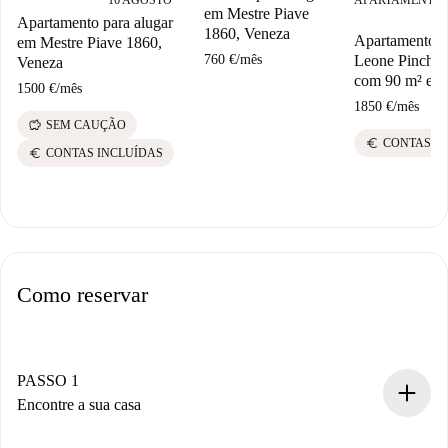
16 AGOSTO
APARTAMENTO
■
em Mestre Piave
Apartamento para alugar
1860, Veneza
Apartamento n
em Mestre Piave 1860,
Leone Pincherl
760 €
/
mês
Veneza
com 90 m² e 3 
1500 €
/
mês
1850 €
/
mês
savings
SEM CAUÇÃO
euro
CONTAS I
euro
CONTAS INCLUÍDAS
Como reservar
PASSO 1
Encontre a sua casa
Processo de reserva 100% online.