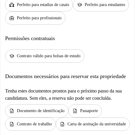
partner_heart
school
Perfeito para estadias de casais
Perfeito para estudantes
business_center
Perfeito para profissionais
Permissões contratuais
school
Contrato válido para bolsas de estudo
Documentos necessários para reservar esta propriedade
Tenha estes documentos prontos para o próximo passo da sua
candidatura. Sem eles, a reserva não pode ser concluída.
description
description
Documento de identificação
Passaporte
description
description
Contrato de trabalho
Carta de aceitação da universidade