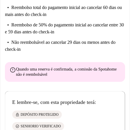
Conforto e funcionalidade em qualquer ambiente.
Reembolso total do pagamento inicial
ao cancelar 60 dias ou
Um apartamento exclusivo, ideal para cercar uma dimora elegante e
mais antes do check-in
sugestiva no coração da cidade lagunare.
Reembolso de 50% do pagamento inicial
ao cancelar entre 30
Documentos necessários: - Garantia financeira - Código Fiscal - Bilhete
e 59 dias antes do check-in
de Identidade
Não reembolsável
ao cancelar 29 dias ou menos antes do
Documentos mais ricos: - Garantia financeira - Código fiscal - Carta de
check-in
identidade
[ITA] - 300€ comprensivi di: stesura e registo do contrato, gestão
organizativa da pré-notação, assistência e suporte. Da pagare entrar no
error
Quando uma reserva é confirmada, a comissão da Spotahome
não é reembolsável
check-in.
[POR] - 300€ incluindo: elaboração e registo do contrato, gestão e
coordenação de reservas, assistência e suporte. A ser pago antes do
check-in.
E lembre-se, com esta propriedade terá:
Nota. Após a confirmação da reserva, você será contatado diretamente
pelo parceiro local da Spotahome responsável pela administração do
lock
DEPÓSITO PROTEGIDO
imóvel. Ele solicitará o pagamento do depósito de segurança e das contas
check_circle
SENHORIO VERIFICADO
de consumo do primeiro mês (caso não estejam incluídas no aluguel