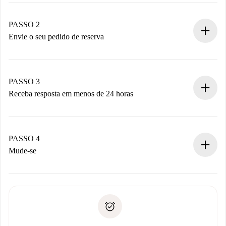
Casas e Proprietários verificados.
Você tem todas as informações necessárias
PASSO 2
antecipadamente.
Envie o seu pedido de reserva
Envie detalhes básicos do seu perfil e método de
pagamento.
Não cobramos nada até que o proprietário confirme.
PASSO 3
Receba resposta em menos de 24 horas
O proprietário tem até 24 horas para confirmar.
Se aceita, faremos a cobrança e conectaremos você ao
proprietário.
PASSO 4
Se recusada: não cobraremos nada e ofereceremos
Mude-se
alternativas.
Combine os detalhes da chegada com o proprietário,
Documentos necessários para “
Spotahome plus
”.
entrega das chaves, etc.
Documento de identidade ou Passaporte
A Spotahome só transferirá o primeiro pagamento se você
Comprovante de solvência
não comunicar nenhum problema.
Débito direto bancário