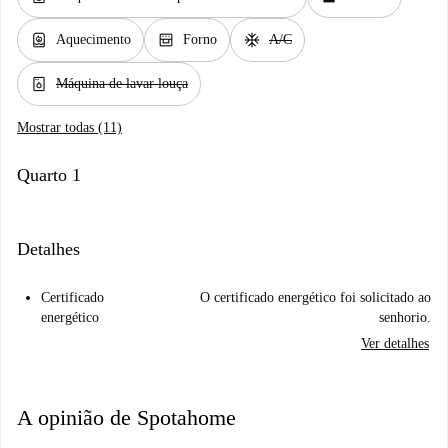
water_heater
oven_gen
ac_unit
Aquecimento
Forno
A/C
dishwasher_gen
Máquina de lavar louça
Mostrar todas (11)
Quarto 1
Detalhes
Certificado
O certificado energético foi solicitado ao
energético
senhorio.
Ver detalhes
A opinião de Spotahome