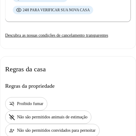
24H PARA VERIFICAR SUA NOVA CASA
Descubra as nossas condições de cancelamento transparentes
Regras da casa
Regras da propriedade
smoke_free
Proibido fumar
pet_supplies
Não são permitidos animais de estimação
person_add
Não são permitidos convidados para pernoitar