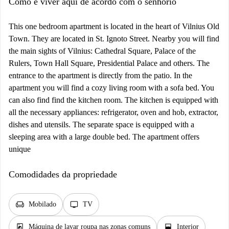
Como é viver aqui de acordo com o senhorio
This one bedroom apartment is located in the heart of Vilnius Old
Town. They are located in St. Ignoto Street. Nearby you will find
the main sights of Vilnius: Cathedral Square, Palace of the
Rulers, Town Hall Square, Presidential Palace and others. The
entrance to the apartment is directly from the patio. In the
apartment you will find a cozy living room with a sofa bed. You
can also find find the kitchen room. The kitchen is equipped with
all the necessary appliances: refrigerator, oven and hob, extractor,
dishes and utensils. The separate space is equipped with a
sleeping area with a large double bed. The apartment offers
unique
Comodidades da propriedade
chair
tv
Mobilado
TV
local_laundry_service
window_open
Máquina de lavar roupa nas zonas comuns
Interior