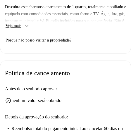
Descubra este charmoso apartamento de 1 quarto, totalmente mobiliado e
equipado com comodidades essenciais, como forno e TV. Água, luz, gás,
imposto municipal e Wi-Fi estão incluídos para sua conveniência. Não é
keyboard_arrow_down
Veja mais
permitido fumar, animais de estimação e hóspedes, garantindo um
ambiente tranquilo. Embora não seja verificado pessoalmente pela
Porque não posso visitar a propriedade?
Spotahome, tenha certeza de que todos os proprietários passam por
rigorosos processos de verificação.
Localizado em Šv. Ignoto g., Vilnius, o apartamento está rodeado por
diversos pontos de interesse. A uma curta distância a pé, você encontrará
Política de cancelamento
pontos turísticos notáveis como Šventosios Kotrynos bažnyčia, o Centro
de Peregrinos de Vilnius e a Prezidentūra. Esta propriedade oferece uma
localização central perfeita para explorar as atrações culturais e históricas
Antes de o senhorio aprovar
da cidade. Reserve sua próxima casa em Vilnius com a Spotahome.
check_circle
nenhum valor será cobrado
Depois da aprovação do senhorio:
Reembolso total do pagamento inicial
ao cancelar 60 dias ou