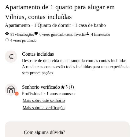
Apartamento de 1 quarto para alugar em
Vilnius, contas incluídas
Apartamento
1
Quarto de dormir
1
casa de banho
visibility
favorite
person
81
visualizações
6
vezes guardado como favorito
4
interessado
ios_share
4
vezes partilhado
Contas incluídas
euro
Desfrute de uma vida mais tranquila com as contas incluídas.
A renda e as contas estão todas incluídas para uma experiência
sem preocupações
star
Senhorio verificado
5 (1)
Profissional
·
1 anos
connosco
Mais sobre este senhorio
Mais sobre a verificação
Com alguma dúvida?