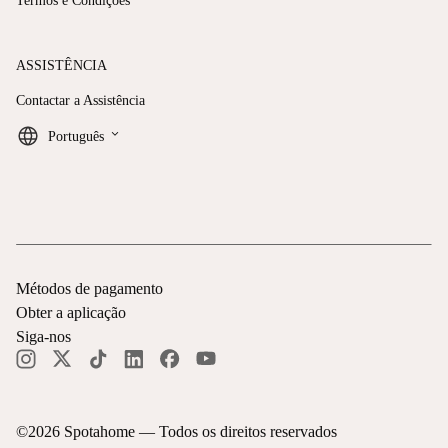
Termos e Condições
ASSISTÊNCIA
Contactar a Assistência
keyboard_arrow_down
Português
Métodos de pagamento
Obter a aplicação
Siga-nos
©
2026
Spotahome —
Todos os direitos reservados