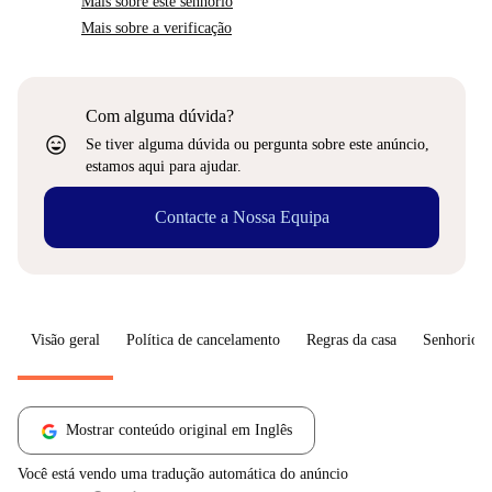
Mais sobre este senhorio
Mais sobre a verificação
Com alguma dúvida?
sentiment_very_satisfied
Se tiver alguma dúvida ou pergunta sobre este anúncio,
estamos aqui para ajudar.
Contacte a Nossa Equipa
Visão geral
Política de cancelamento
Regras da casa
Senhorio
Mostrar conteúdo original em Inglês
Você está vendo uma tradução automática do anúncio