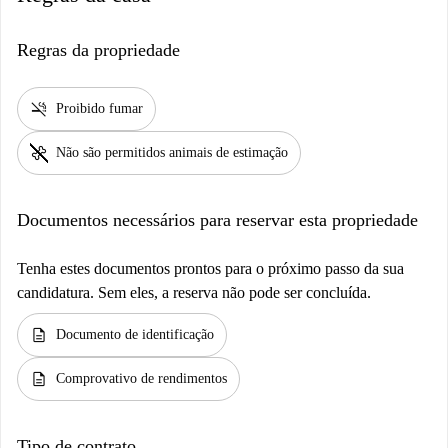
Regras da propriedade
smoke_free
Proibido fumar
pet_supplies
Não são permitidos animais de estimação
Documentos necessários para reservar esta propriedade
Tenha estes documentos prontos para o próximo passo da sua
candidatura. Sem eles, a reserva não pode ser concluída.
description
Documento de identificação
description
Comprovativo de rendimentos
Tipo de contrato