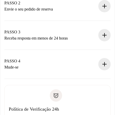
Você tem todas as informações necessárias
PASSO 2
antecipadamente.
Envie o seu pedido de reserva
Envie detalhes básicos do seu perfil e método de
pagamento.
Não cobramos nada até que o proprietário confirme.
PASSO 3
Receba resposta em menos de 24 horas
O proprietário tem até 24 horas para confirmar.
Se aceita, faremos a cobrança e conectaremos você ao
proprietário.
PASSO 4
Se recusada: não cobraremos nada e ofereceremos
Mude-se
alternativas.
Combine os detalhes da chegada com o proprietário,
Documentos necessários para “
Spotahome plus
”.
entrega das chaves, etc.
Documento de identidade ou Passaporte
A Spotahome só transferirá o primeiro pagamento se você
Comprovante de solvência
não comunicar nenhum problema.
Débito direto bancário
Política de Verificação 24h