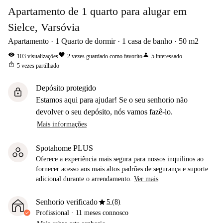
Apartamento de 1 quarto para alugar em
Sielce, Varsóvia
Apartamento
1
Quarto de dormir
1
casa de banho
50
m2
visibility
favorite
person
103
visualizações
2
vezes guardado como favorito
5
interessado
ios_share
5
vezes partilhado
Depósito protegido
lock
Estamos aqui para ajudar! Se o seu senhorio não
devolver o seu depósito, nós vamos fazê-lo.
Mais informações
Spotahome PLUS
Oferece a experiência mais segura para nossos inquilinos ao
fornecer acesso aos mais altos padrões de segurança e suporte
adicional durante o arrendamento.
Ver mais
star
Senhorio verificado
5 (8)
Profissional
·
11 meses
connosco