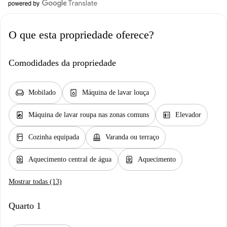
O que esta propriedade oferece?
Comodidades da propriedade
chair
dishwasher_gen
Mobilado
Máquina de lavar louça
local_laundry_service
elevator
Máquina de lavar roupa nas zonas comuns
Elevador
kitchen
balcony
Cozinha equipada
Varanda ou terraço
water_heater
water_heater
Aquecimento central de água
Aquecimento
Mostrar todas (13)
Quarto 1