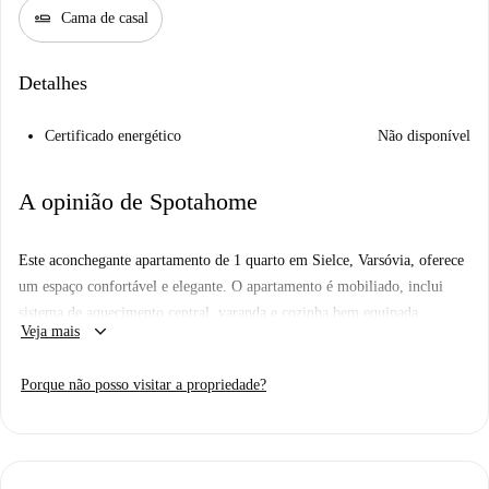
airline_seat_flat
Cama de casal
Detalhes
Certificado energético
Não disponível
A opinião de Spotahome
Este aconchegante apartamento de 1 quarto em Sielce, Varsóvia, oferece
um espaço confortável e elegante. O apartamento é mobiliado, inclui
sistema de aquecimento central, varanda e cozinha bem equipada,
keyboard_arrow_down
Veja mais
incluindo lava-louças e forno. Observe que animais de estimação e fumar
não são permitidos nesta propriedade.
Porque não posso visitar a propriedade?
Localizado em Sielce, Varsóvia, o apartamento está rodeado por vários
pontos de interesse, como restaurantes como o Thailand Street Food, o
Mango Masala Restauracja e o Café Chełmska, além de restaurantes de
fast food como o Pizza & More To Door Polkowska e o Domino's. Você