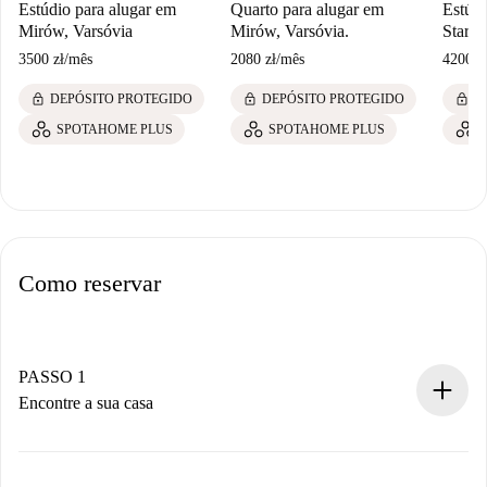
Estúdio para alugar em
Quarto para alugar em
Estúdi
Mirów, Varsóvia
Mirów, Varsóvia.
Stara 
3500 zł
/
mês
2080 zł
/
mês
4200 z
lock
lock
lock
DEPÓSITO PROTEGIDO
DEPÓSITO PROTEGIDO
D
SPOTAHOME PLUS
SPOTAHOME PLUS
Como reservar
PASSO 1
Encontre a sua casa
Processo de reserva 100% online.
Casas e Proprietários verificados.