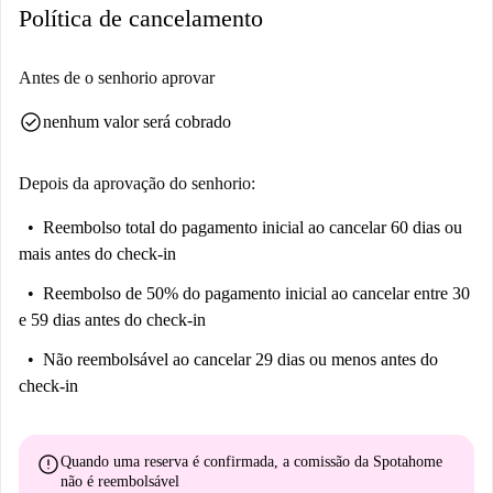
Política de cancelamento
também pode visitar Pomnik Przyrody, uma importante atração turística
nas proximidades. A localização oferece um estilo de vida urbano
vibrante com opções convenientes de refeições e lazer.
Antes de o senhorio aprovar
check_circle
nenhum valor será cobrado
Depois da aprovação do senhorio:
Reembolso total do pagamento inicial
ao cancelar 60 dias ou
mais antes do check-in
Reembolso de 50% do pagamento inicial
ao cancelar entre 30
e 59 dias antes do check-in
Não reembolsável
ao cancelar 29 dias ou menos antes do
check-in
error
Quando uma reserva é confirmada, a comissão da Spotahome
não é reembolsável