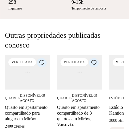
298
9-15h
Inquilinos
Tempo médio de resposta
Outras propriedades publicadas
conosco
VERIFICADA
VERIFICADA
VERIFI
DISPONÍVEL 09
DISPONÍVEL 09
DI
QUARTO
QUARTO
ESTÚDIO
■
■
■
AGOSTO
AGOSTO
A
Quarto em apartamento
Quarto em apartamento
Estúdio pa
compartilhado para
compartilhado de 3
Kamionek,
alugar em Mirów
quartos em Mirów,
3000 zł
/
mês
Varsóvia.
2400 zł
/
mês