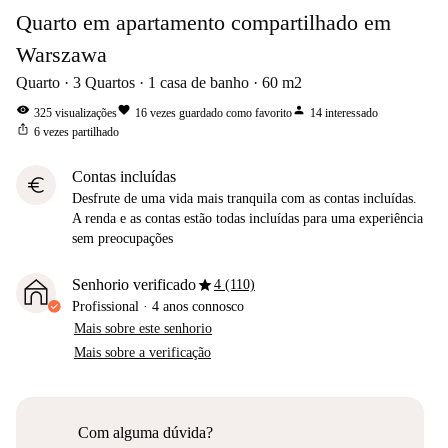
Quarto em apartamento compartilhado em
Warszawa
Quarto
3
Quartos
1
casa de banho
60
m2
visibility
favorite
person
325
visualizações
16
vezes guardado como favorito
14
interessado
ios_share
6
vezes partilhado
Contas incluídas
euro
Desfrute de uma vida mais tranquila com as contas incluídas.
A renda e as contas estão todas incluídas para uma experiência
sem preocupações
star
Senhorio verificado
4 (110)
Profissional
·
4 anos
connosco
Mais sobre este senhorio
Mais sobre a verificação
Com alguma dúvida?