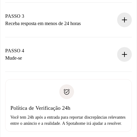
Envie detalhes básicos do seu perfil e método de
pagamento.
Não cobramos nada até que o proprietário confirme.
PASSO 3
Receba resposta em menos de 24 horas
O proprietário tem até 24 horas para confirmar.
Se aceita, faremos a cobrança e conectaremos você ao
proprietário.
PASSO 4
Se recusada: não cobraremos nada e ofereceremos
Mude-se
alternativas.
Combine os detalhes da chegada com o proprietário,
Documentos necessários para “
Spotahome plus
”.
entrega das chaves, etc.
Documento de identidade ou Passaporte
A Spotahome só transferirá o primeiro pagamento se você
Comprovante de solvência
não comunicar nenhum problema.
Débito direto bancário
Política de Verificação 24h
Você tem 24h após a entrada para reportar discrepâncias relevantes
entre o anúncio e a realidade. A Spotahome irá ajudar a resolver.