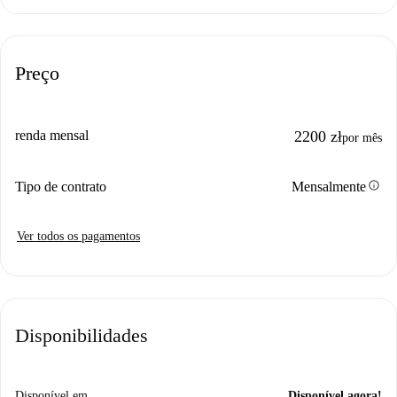
Preço
renda mensal
2200 zł
por mês
info
Tipo de contrato
Mensalmente
Ver todos os pagamentos
Disponibilidades
Disponível em
Disponível agora!