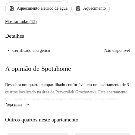
water_heater
water_heater
Aquecimento elétrico de água
Aquecimento
Mostrar todas (13)
Detalhes
Certificado energético
Não disponível
A opinião de Spotahome
Descubra um quarto compartilhado confortável em um apartamento de 3
quartos localizado na área de Przyczółek Grochowski. Este apartamento
totalmente mobiliado oferece comodidades práticas, como cozinha
keyboard_arrow_down
Veja mais
equipada e varanda compartilhada. Garante praticidade aos inquilinos,
pois todas as contas, incluindo eletricidade, água, gás e Wi-Fi, estão
Outros quartos neste apartamento
inclusas no aluguel. Infelizmente, animais de estimação e fumar não são
permitidos.