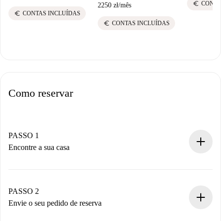
euro
CONTA
2250 zł
/
mês
euro
CONTAS INCLUÍDAS
euro
CONTAS INCLUÍDAS
Como reservar
PASSO 1
Encontre a sua casa
Processo de reserva 100% online.
Casas e Proprietários verificados.
Você tem todas as informações necessárias
PASSO 2
antecipadamente.
Envie o seu pedido de reserva