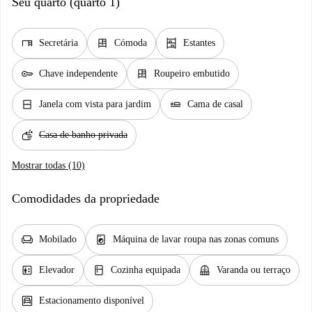
Seu quarto (quarto 1)
desk
dresser
shelves
Secretária
Cómoda
Estantes
key
dresser
Chave independente
Roupeiro embutido
window_closed
airline_seat_flat
Janela com vista para jardim
Cama de casal
soap
Casa de banho privada
Mostrar todas (10)
Comodidades da propriedade
chair
local_laundry_service
Mobilado
Máquina de lavar roupa nas zonas comuns
elevator
kitchen
balcony
Elevador
Cozinha equipada
Varanda ou terraço
garage
Estacionamento disponível