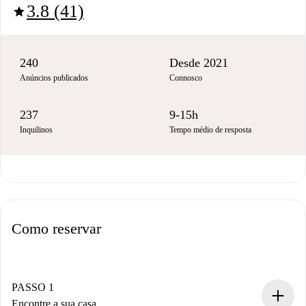
3.8 (41)
star
240
Desde 2021
Anúncios publicados
Connosco
237
9-15h
Inquilinos
Tempo médio de resposta
Como reservar
PASSO 1
Encontre a sua casa