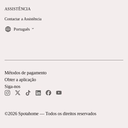
ASSISTÊNCIA
Contactar a Assistência
keyboard_arrow_down
Português
Métodos de pagamento
Obter a aplicação
Siga-nos
©
2026
Spotahome —
Todos os direitos reservados