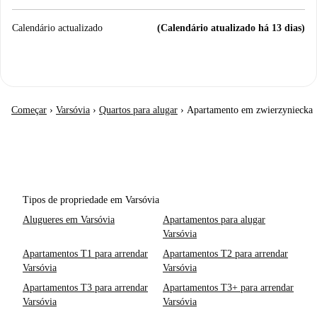
Calendário actualizado
(Calendário atualizado há 13 dias)
Começar
›
Varsóvia
›
Quartos para alugar
›
Apartamento em zwierzyniecka
Tipos de propriedade em Varsóvia
Alugueres em Varsóvia
Apartamentos para alugar
Varsóvia
Apartamentos T1 para arrendar
Apartamentos T2 para arrendar
Varsóvia
Varsóvia
Apartamentos T3 para arrendar
Apartamentos T3+ para arrendar
Varsóvia
Varsóvia