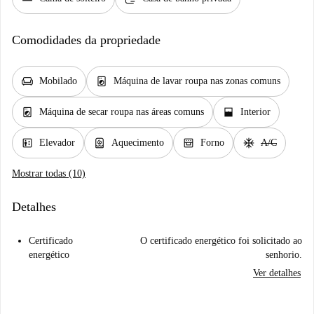
Comodidades da propriedade
chair
local_laundry_service
Mobilado
Máquina de lavar roupa nas zonas comuns
local_laundry_service
window_open
Máquina de secar roupa nas áreas comuns
Interior
elevator
water_heater
oven_gen
ac_unit
Elevador
Aquecimento
Forno
A/C
Mostrar todas (10)
Detalhes
Certificado
O certificado energético foi solicitado ao
energético
senhorio.
Ver detalhes