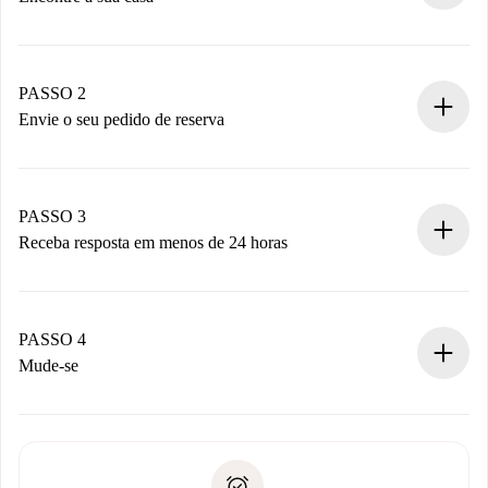
Processo de reserva 100% online.
Casas e Proprietários verificados.
Você tem todas as informações necessárias
PASSO 2
antecipadamente.
Envie o seu pedido de reserva
Envie detalhes básicos do seu perfil e método de
pagamento.
Não cobramos nada até que o proprietário confirme.
PASSO 3
Receba resposta em menos de 24 horas
O proprietário tem até 24 horas para confirmar.
Se aceita, faremos a cobrança e conectaremos você ao
proprietário.
PASSO 4
Se recusada: não cobraremos nada e ofereceremos
Mude-se
alternativas.
Combine os detalhes da chegada com o proprietário,
Documentos necessários para “
Spotahome plus
”.
entrega das chaves, etc.
Documento de identidade ou Passaporte
A Spotahome só transferirá o primeiro pagamento se você
Comprovante de solvência
não comunicar nenhum problema.