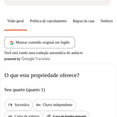
Visão geral
Política de cancelamento
Regras da casa
Senhorio
Mostrar conteúdo original em Inglês
Você está vendo uma tradução automática do anúncio
O que esta propriedade oferece?
Seu quarto (quarto 1)
desk
key
Secretária
Chave independente
airline_seat_flat
soap
Cama de solteiro
Casa de banho privada