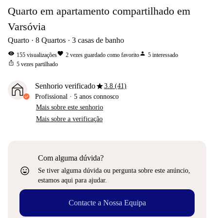
Quarto em apartamento compartilhado em
Varsóvia
Quarto
8
Quartos
3
casas de banho
visibility
favorite
person
155
visualizações
2
vezes guardado como favorito
5
interessado
ios_share
5
vezes partilhado
star
Senhorio verificado
3.8 (41)
Profissional
·
5 anos
connosco
Mais sobre este senhorio
Mais sobre a verificação
Com alguma dúvida?
sentiment_very_satisfied
Se tiver alguma dúvida ou pergunta sobre este anúncio,
estamos aqui para ajudar.
Contacte a Nossa Equipa