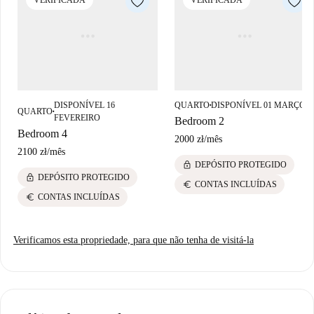
VERIFICADA
VERIFICADA
DISPONÍVEL 16
QUARTO
DISPONÍVEL 01 MARÇO
■
QUARTO
■
FEVEREIRO
Bedroom 2
Bedroom 4
2000 zł
/
mês
2100 zł
/
mês
lock
DEPÓSITO PROTEGIDO
lock
DEPÓSITO PROTEGIDO
euro
CONTAS INCLUÍDAS
euro
CONTAS INCLUÍDAS
Verificamos esta propriedade, para que não tenha de visitá-la