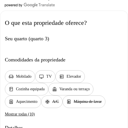
O que esta propriedade oferece?
Seu quarto (quarto 3)
Comodidades da propriedade
chair
tv
elevator
Mobilado
TV
Elevador
kitchen
balcony
Cozinha equipada
Varanda ou terraço
water_heater
ac_unit
local_laundry_service
Aquecimento
A/C
Máquina de lavar
Mostrar todas (10)
Detalhes