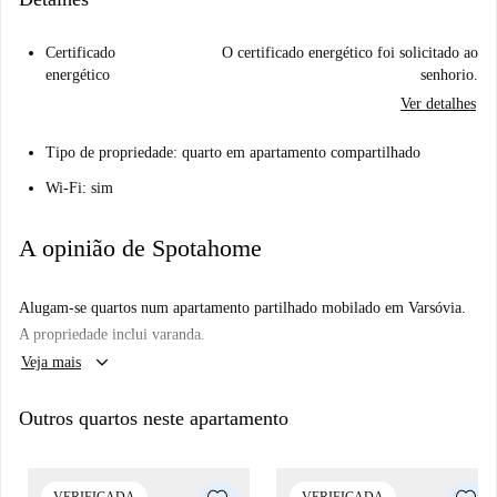
Certificado
O certificado energético foi solicitado ao
energético
senhorio.
Ver detalhes
Tipo de propriedade: quarto em apartamento compartilhado
Wi-Fi: sim
A opinião de Spotahome
Alugam-se quartos num apartamento partilhado mobilado em Varsóvia.
A propriedade inclui varanda.
keyboard_arrow_down
Veja mais
Outros quartos neste apartamento