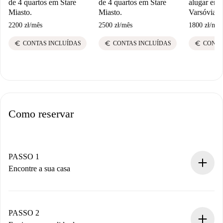
de 4 quartos em Stare
de 4 quartos em Stare
alugar em
Miasto.
Miasto.
Varsóvia
2200 zł
/
mês
2500 zł
/
mês
1800 zł
/
mês
euro
euro
euro
CONTAS INCLUÍDAS
CONTAS INCLUÍDAS
CONTA
Como reservar
PASSO 1
Encontre a sua casa
Processo de reserva 100% online.
Casas e Proprietários verificados.
Você tem todas as informações necessárias
PASSO 2