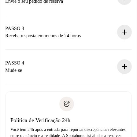
antecipadamente.
Envie o seu pedido de reserva
Envie detalhes básicos do seu perfil e método de
pagamento.
Não cobramos nada até que o proprietário confirme.
PASSO 3
Receba resposta em menos de 24 horas
O proprietário tem até 24 horas para confirmar.
Se aceita, faremos a cobrança e conectaremos você ao
proprietário.
PASSO 4
Se recusada: não cobraremos nada e ofereceremos
Mude-se
alternativas.
Combine os detalhes da chegada com o proprietário,
Documentos necessários para “
Spotahome plus
”.
entrega das chaves, etc.
Documento de identidade ou Passaporte
A Spotahome só transferirá o primeiro pagamento se você
Comprovante de solvência
não comunicar nenhum problema.
Débito direto bancário
Política de Verificação 24h
Você tem 24h após a entrada para reportar discrepâncias relevantes
entre o anúncio e a realidade. A Spotahome irá ajudar a resolver.