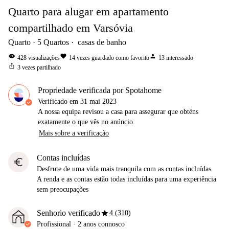
Quarto para alugar em apartamento
compartilhado em Varsóvia
Quarto
5
Quartos
casas de banho
visibility
favorite
person
428
visualizações
14
vezes guardado como favorito
13
interessado
ios_share
3
vezes partilhado
Propriedade verificada por Spotahome
Verificado em
31 mai 2023
A nossa equipa revisou a casa para assegurar que obténs
exatamente o que vês no anúncio.
Mais sobre a verificação
Contas incluídas
euro
Desfrute de uma vida mais tranquila com as contas incluídas.
A renda e as contas estão todas incluídas para uma experiência
sem preocupações
star
Senhorio verificado
4 (310)
Profissional
·
2 anos
connosco