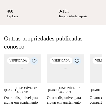
468
9-15h
Inquilinos
Tempo médio de resposta
Outras propriedades publicadas
conosco
VERIFICADA
VERIFICADA
VERIFI
DISPONÍVEL 07
DISPONÍVEL 07
DI
QUARTO
QUARTO
QUARTO
■
■
■
AGOSTO
AGOSTO
AG
Quarto disponível para
Quarto disponível para
Quarto em
alugar em apartamento
alugar em apartamento
compartilh