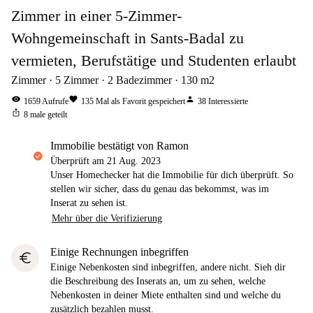
Zimmer in einer 5-Zimmer-
Wohngemeinschaft in Sants-Badal zu
vermieten, Berufstätige und Studenten erlaubt
Zimmer
5
Zimmer
2
Badezimmer
130
m2
visibility
favorite
person
1659
Aufrufe
135
Mal als Favorit gespeichert
38
Interessierte
ios_share
8
male geteilt
Immobilie bestätigt von Ramon
Überprüft am
21 Aug. 2023
Unser Homechecker hat die Immobilie für dich überprüft. So
stellen wir sicher, dass du genau das bekommst, was im
Inserat zu sehen ist.
Mehr über die Verifizierung
Einige Rechnungen inbegriffen
euro
Einige Nebenkosten sind inbegriffen, andere nicht. Sieh dir
die Beschreibung des Inserats an, um zu sehen, welche
Nebenkosten in deiner Miete enthalten sind und welche du
zusätzlich bezahlen musst.