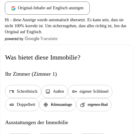
Original-Inhalte auf Englisch anzeigen
Hi - diese Anzeige wurde automatisch übersetzt. Es kann sein, dass sie
nicht 100% korrekt ist. Um sicherzugehen, dass alles richtig ist, lies das
Original auf Englisch.
Was bietet diese Immobilie?
Ihr Zimmer (Zimmer 1)
desk
image
key
Schreibtisch
Außen
eigener Schlüssel
airline_seat_flat
ac_unit
soap
Doppelbett
Klimaanlage
eigenes Bad
Ausstattungen der Immobilie