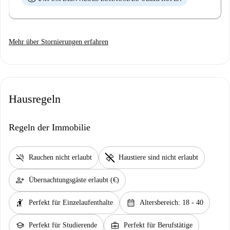
Mehr über Stornierungen erfahren
Hausregeln
Regeln der Immobilie
smoke_free
pet_supplies
Rauchen nicht erlaubt
Haustiere sind nicht erlaubt
person_add
Übernachtungsgäste erlaubt (€)
hail
calendar_month
Perfekt für Einzelaufenthalte
Altersbereich: 18 - 40
school
business_center
Perfekt für Studierende
Perfekt für Berufstätige