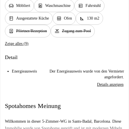
chair
local_laundry_service
elevator
Möbliert
Waschmaschine
Fahrstuhl
kitchen
oven_gen
square_foot
Ausgestattete Küche
Ofen
130 m2
person_book
pool
Pförtner/Rezeption
Zugang zum Pool
Zeige alles (9)
Detail
Energieausweis
Der Energieausweis wurde von den Vermieter
angefordert.
Details anzeigen
Spotahomes Meinung
Willkommen in dieser 5-Zimmer-WG in Sants-Badal, Barcelona. Diese
Immobilie wurde von Spotahome geprüft und ist mit modernen Möbeln