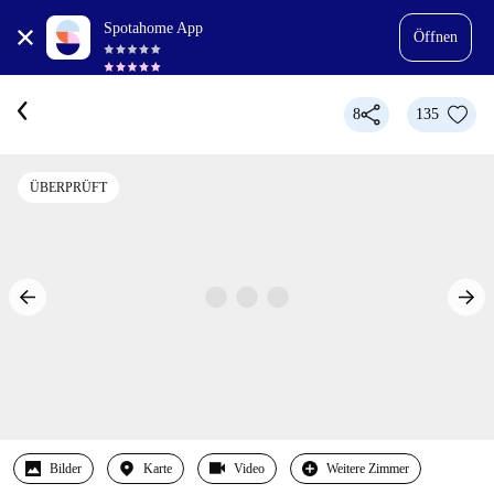
Spotahome App
Öffnen
8
135
ÜBERPRÜFT
Bilder
Karte
Video
Weitere Zimmer