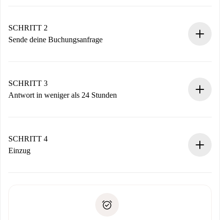
100% Online-Buchungsprozess.
Verifizierte Wohnungen und Vermieter.
Du erhältst alle notwendigen Informationen im Voraus.
SCHRITT 2
Sende deine Buchungsanfrage
Sende grundlegende Informationen zu deinem Profil und
deiner Zahlungsmethode.
Denk daran, dass wir dich erst belasten, wenn der
SCHRITT 3
Vermieter zustimmt.
Antwort in weniger als 24 Stunden
Der Vermieter hat bis zu 24 Stunden Zeit zu bestätigen.
Sobald die Buchung akzeptiert ist, belasten wir dich und
stellen den Kontakt her.
SCHRITT 4
Wenn der Vermieter ablehnen muss, entstehen keine
Einzug
Kosten und wir schlagen Alternativen vor.
Kläre mit dem Vermieter die Ankunftsdetails,
Benötigte Dokumente bei „
Spotahome plus
“-Objekten.
Schlüsselübergabe usw.
Personalausweis oder Reisepass
Spotahome überweist die erste Zahlung nur, wenn du keine
Zahlungsfähigkeitsnachweis
Probleme meldest.
Bankeinzug