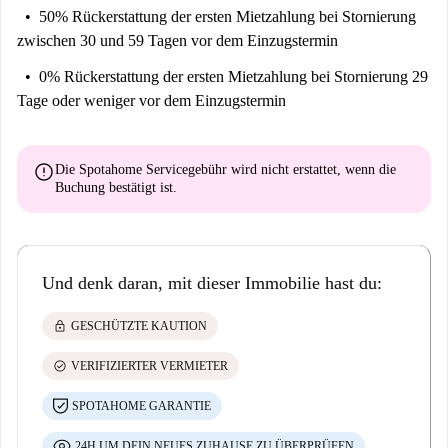
50% Rückerstattung der ersten Mietzahlung
bei Stornierung
zwischen 30 und 59 Tagen vor dem Einzugstermin
0% Rückerstattung der ersten Mietzahlung
bei Stornierung 29
Tage oder weniger vor dem Einzugstermin
error
Die Spotahome Servicegebühr wird
nicht erstattet
, wenn die
Buchung bestätigt ist.
Und denk daran, mit dieser Immobilie hast du:
lock
GESCHÜTZTE KAUTION
check_circle
VERIFIZIERTER VERMIETER
SPOTAHOME GARANTIE
24H UM DEIN NEUES ZUHAUSE ZU ÜBERPRÜFEN