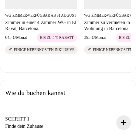
WG-ZIMMER
VERFÜGBAR AB 31 AUGUST
WG-ZIMMER
VERFÜGBAR AB 
■
■
Zimmer in einer 4-Zimmer-WG in El
Zimmer zu vermieten in 7
Raval, Barcelona.
Wohnung in Barcelona
645 €
/
Monat
395 €
/
Monat
BIS ZU 5 % RABATT
BIS ZU 5
euro
euro
EINIGE NEBENKOSTEN INKLUSIVE
EINIGE NEBENKOSTEN 
Wie du buchen kannst
SCHRITT 1
Finde dein Zuhause