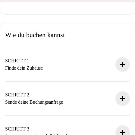
Wie du buchen kannst
SCHRITT 1
Finde dein Zuhause
100% Online-Buchungsprozess.
Verifizierte Wohnungen und Vermieter.
Du erhältst alle notwendigen Informationen im Voraus.
SCHRITT 2
Sende deine Buchungsanfrage
Sende grundlegende Informationen zu deinem Profil und
deiner Zahlungsmethode.
Denk daran, dass wir dich erst belasten, wenn der
SCHRITT 3