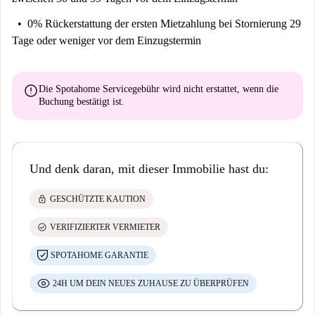
0% Rückerstattung der ersten Mietzahlung
bei Stornierung 29
Tage oder weniger vor dem Einzugstermin
error
Die Spotahome Servicegebühr wird
nicht erstattet
, wenn die
Buchung bestätigt ist.
Und denk daran, mit dieser Immobilie hast du:
lock
GESCHÜTZTE KAUTION
check_circle
VERIFIZIERTER VERMIETER
SPOTAHOME GARANTIE
24H UM DEIN NEUES ZUHAUSE ZU ÜBERPRÜFEN