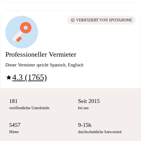
check_circle
VERIFIZIERT VON SPOTAHOME
Professioneller Vermieter
Dieser Vermieter spricht Spanisch, Englisch
4.3 (1765)
star
181
Seit 2015
veröffentlichte Unterkünfte
bei uns
5457
9-15h
Mieter
durchschnittliche Antwortzeit