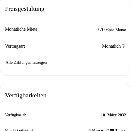
Preisgestaltung
Monatliche Miete
370 €
pro Monat
info
Vertragsart
Monatlich
Alle Zahlungen anzeigen
Verfügbarkeiten
Verfügbar ab
10. März 2032
Mindestaufenthalt
6 Monate (180 Tage).