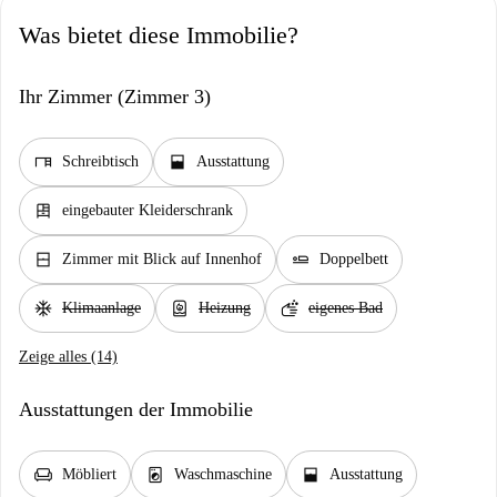
Was bietet diese Immobilie?
Ihr Zimmer (Zimmer 3)
desk
window_open
Schreibtisch
Ausstattung
dresser
eingebauter Kleiderschrank
window_closed
airline_seat_flat
Zimmer mit Blick auf Innenhof
Doppelbett
ac_unit
water_heater
soap
Klimaanlage
Heizung
eigenes Bad
Zeige alles (14)
Ausstattungen der Immobilie
chair
local_laundry_service
window_open
Möbliert
Waschmaschine
Ausstattung