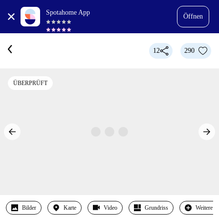
Spotahome App
Öffnen
12
290
ÜBERPRÜFT
Bilder
Karte
Video
Grundriss
Weitere 