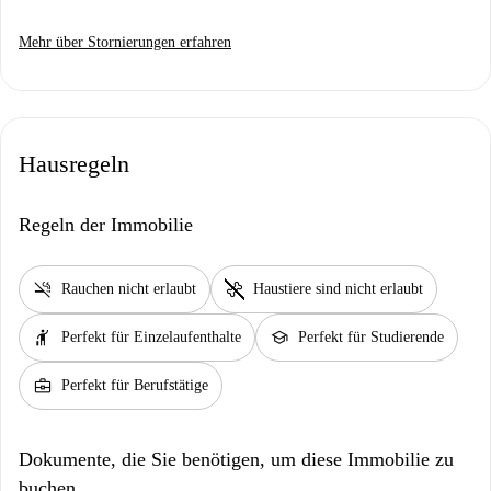
Mehr über Stornierungen erfahren
Hausregeln
Regeln der Immobilie
smoke_free
pet_supplies
Rauchen nicht erlaubt
Haustiere sind nicht erlaubt
hail
school
Perfekt für Einzelaufenthalte
Perfekt für Studierende
business_center
Perfekt für Berufstätige
Dokumente, die Sie benötigen, um diese Immobilie zu
buchen