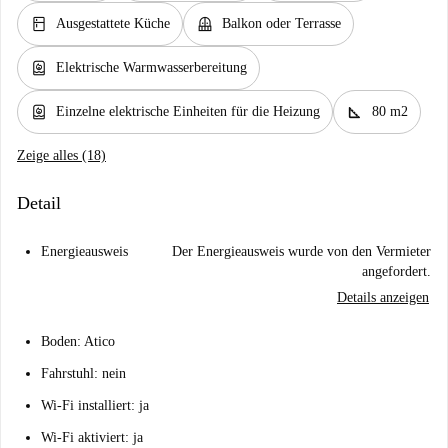
kitchen
balcony
Ausgestattete Küche
Balkon oder Terrasse
water_heater
Elektrische Warmwasserbereitung
water_heater
square_foot
Einzelne elektrische Einheiten für die Heizung
80 m2
Zeige alles (18)
Detail
Energieausweis
Der Energieausweis wurde von den Vermieter
angefordert.
Details anzeigen
Boden: Atico
Fahrstuhl: nein
Wi-Fi installiert: ja
Wi-Fi aktiviert: ja