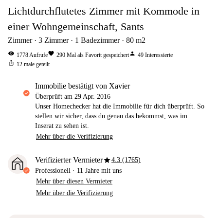
Lichtdurchflutetes Zimmer mit Kommode in
einer Wohngemeinschaft, Sants
Zimmer
3
Zimmer
1
Badezimmer
80
m2
visibility
favorite
person
1778
Aufrufe
290
Mal als Favorit gespeichert
49
Interessierte
ios_share
12
male geteilt
Immobilie bestätigt von Xavier
Überprüft am
29 Apr. 2016
Unser Homechecker hat die Immobilie für dich überprüft. So
stellen wir sicher, dass du genau das bekommst, was im
Inserat zu sehen ist.
Mehr über die Verifizierung
star
Verifizierter Vermieter
4.3 (1765)
Professionell
·
11 Jahre
mit uns
Mehr über diesen Vermieter
Mehr über die Verifizierung