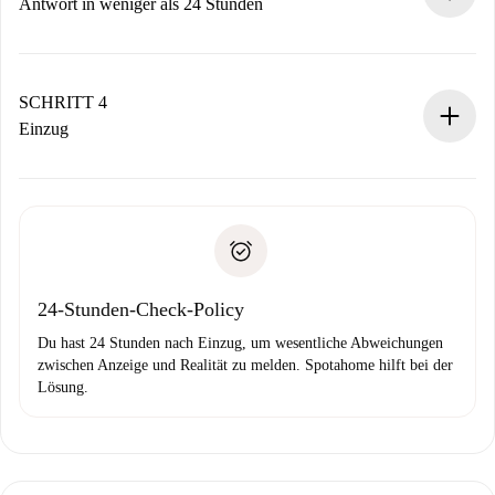
Vermieter zustimmt.
Antwort in weniger als 24 Stunden
Der Vermieter hat bis zu 24 Stunden Zeit zu bestätigen.
Sobald die Buchung akzeptiert ist, belasten wir dich und
stellen den Kontakt her.
SCHRITT 4
Wenn der Vermieter ablehnen muss, entstehen keine
Einzug
Kosten und wir schlagen Alternativen vor.
Kläre mit dem Vermieter die Ankunftsdetails,
Benötigte Dokumente bei „
Spotahome plus
“-Objekten.
Schlüsselübergabe usw.
Personalausweis oder Reisepass
Spotahome überweist die erste Zahlung nur, wenn du keine
Zahlungsfähigkeitsnachweis
Probleme meldest.
Bankeinzug
24-Stunden-Check-Policy
Du hast 24 Stunden nach Einzug, um wesentliche Abweichungen
zwischen Anzeige und Realität zu melden. Spotahome hilft bei der
Lösung.