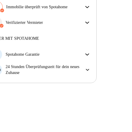
Immobilie überprüft von Spotahome
Unser Team hat das Haus überprüft, um
sicherzustellen, dass du genau das bekommst, was du
Verifizierter Vermieter
in der Anzeige siehst.
Professionell
·
8 Jahre
mit uns
Mehr über die Verifizierung
Mehr über diesen Vermieter
ER MIT SPOTAHOME
Mehr über die Verifizierung
Spotahome Garantie
Falls der Vermieter deine Buchung kurzfristig
24 Stunden Überprüfungszeit für dein neues
storniert, werden wir dir entweder A) ein Hotel
Zuhause
bezahlen und dir helfen eine neue Wohnung zu
Bei Abweichungen vom Inserat, melde dich sofort
finden oder B) den gezahlten Betrag vollständig
innerhalb von 24 Stunden, damit wir das Problem
zurückerstatten.
lösen können.