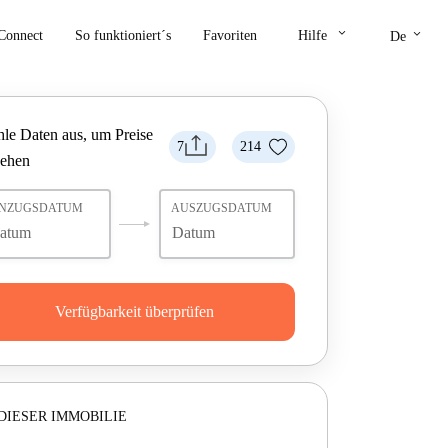
keyboard_arrow_down
keyboard_arrow_down
Connect
So funktioniert´s
Favoriten
Hilfe
De
le Daten aus, um Preise
7
214
sehen
INZUGSDATUM
AUSZUGSDATUM
Verfügbarkeit überprüfen
DIESER IMMOBILIE