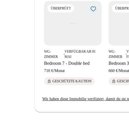
ÜBERPRÜFT
ÜBERPR
WG-
VERFÜGBAR AB 01
WG-
V
■
■
ZIMMER
MAI
ZIMMER
F
Bedroom 7 - Double bed
Bedroom 3
710 €
/
Monat
660 €
/
Mona
lock
lock
GESCHÜTZTE KAUTION
GESCH
Wir haben diese Immobilie verifiziert, damit du sie n