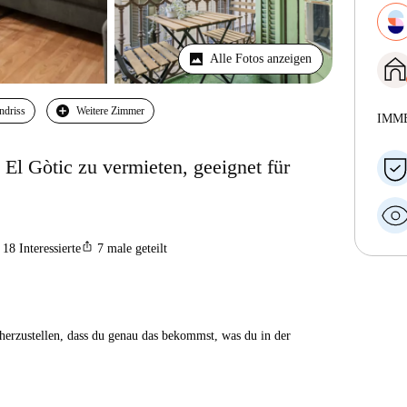
Alle Fotos anzeigen
ndriss
Weitere Zimmer
IMM
l Gòtic zu vermieten, geeignet für
ios_share
18
Interessierte
7
male geteilt
herzustellen, dass du genau das bekommst, was du in der