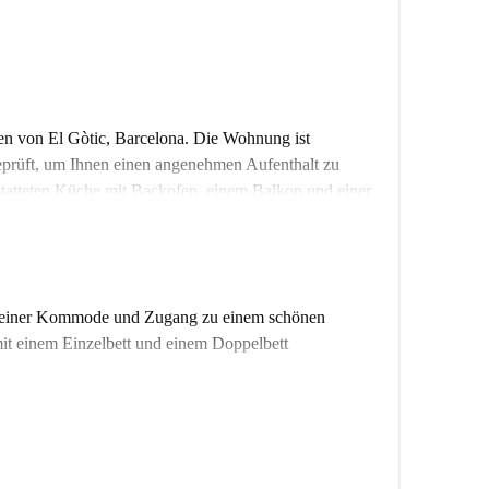
n von El Gòtic, Barcelona. Die Wohnung ist
prüft, um Ihnen einen angenehmen Aufenthalt zu
gestatteten Küche mit Backofen, einem Balkon und einer
sind aufgrund von Einschränkungen nicht gestattet.
udierende, jedoch nicht für Paare.
elbarer Nähe zahlreicher kultureller und historischer
eichen Sie unter anderem die Casa Heribert Salas,
h, einer Kommode und Zugang zu einem schönen
tor Ochoa Escultor, um in Barcelonas reiches Erbe
mit einem Einzelbett und einem Doppelbett
Cafés laden zu entspannten Spaziergängen und