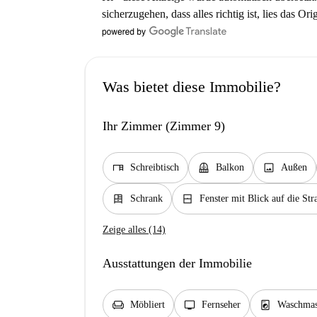
sicherzugehen, dass alles richtig ist, lies das Ori
Was bietet diese Immobilie?
Ihr Zimmer (Zimmer 9)
desk
balcony
image
Schreibtisch
Balkon
Außen
dresser
window_closed
Schrank
Fenster mit Blick auf die Str
Zeige alles (14)
Ausstattungen der Immobilie
chair
tv
local_laundry_service
Möbliert
Fernseher
Waschmas