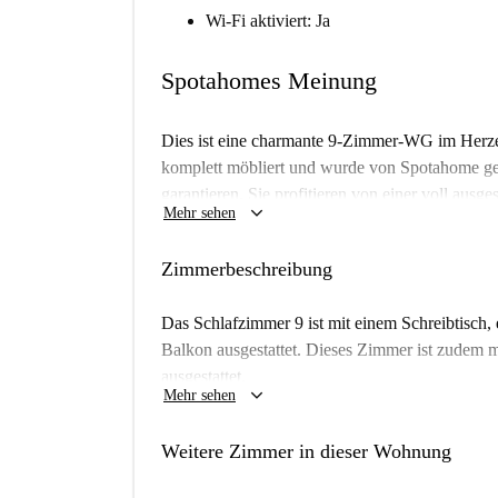
Wi-Fi aktiviert: Ja
Spotahomes Meinung
Dies ist eine charmante 9-Zimmer-WG im Herze
komplett möbliert und wurde von Spotahome ge
garantieren. Sie profitieren von einer voll aus
keyboard_arrow_down
Mehr sehen
eigenen Waschmaschine. Haustiere und Rauchen 
Die Wohnung eignet sich für Berufstätige und St
Zimmerbeschreibung
Die Wohnung liegt in der Via Laietana, in unmitt
Sehenswürdigkeiten. In wenigen Gehminuten err
Das Schlafzimmer 9 ist mit einem Schreibtisc
die Escultura Carmela und das Monumento A Vic
Balkon ausgestattet. Dieses Zimmer ist zudem 
einzutauchen. Auch das Portal de l'Angel und 
ausgestattet.
keyboard_arrow_down
kulinarischen Erlebnissen ein.
Mehr sehen
Weitere Zimmer in dieser Wohnung