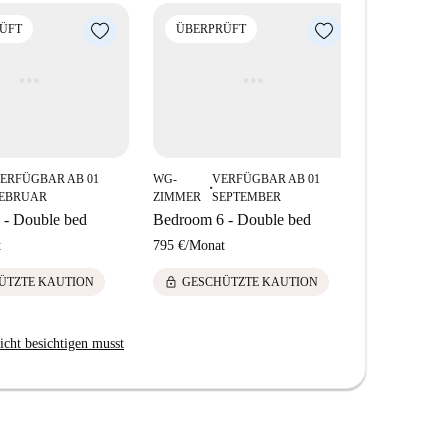
ÜFT
ÜBERPRÜFT
ÜBERPR
ERFÜGBAR AB 01
WG-
VERFÜGBAR AB 01
WG-
V
■
■
EBRUAR
ZIMMER
SEPTEMBER
ZIMMER
 - Double bed
Bedroom 6 - Double bed
Bedroom 4 
t
795 €
/
Monat
520 €
/
Mona
lock
lock
ÜTZTE KAUTION
GESCHÜTZTE KAUTION
GESCH
icht besichtigen musst