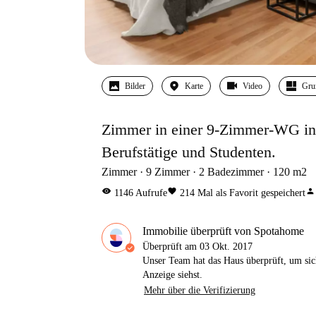
Bilder
Karte
Video
Gru
Zimmer in einer 9-Zimmer-WG in E
Berufstätige und Studenten.
Zimmer
9
Zimmer
2
Badezimmer
120
m2
visibility
favorite
person
1146
Aufrufe
214
Mal als Favorit gespeichert
Immobilie überprüft von Spotahome
Überprüft am
03 Okt. 2017
Unser Team hat das Haus überprüft, um sic
Anzeige siehst.
Mehr über die Verifizierung