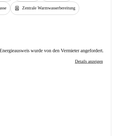
water_heater
asse
Zentrale Warmwasserbereitung
Energieausweis wurde von den Vermieter angefordert.
Details anzeigen