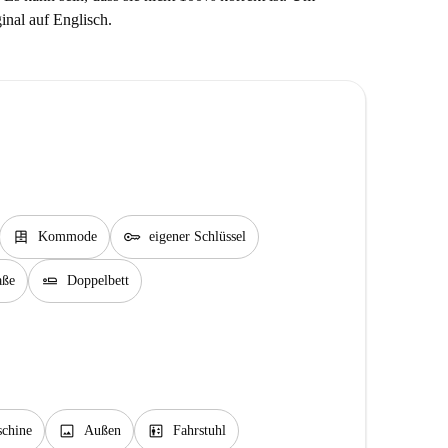
ginal auf Englisch.
dresser
key
Kommode
eigener Schlüssel
airline_seat_flat
aße
Doppelbett
image
elevator
chine
Außen
Fahrstuhl