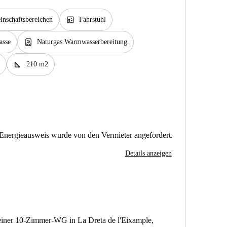
elevator
nschaftsbereichen
Fahrstuhl
water_heater
asse
Naturgas Warmwasserbereitung
square_foot
210 m2
Energieausweis wurde von den Vermieter angefordert.
Details anzeigen
 einer 10-Zimmer-WG in La Dreta de l'Eixample,