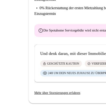
0% Rückerstattung der ersten Mietzahlung
b
Einzugstermin
error
Die Spotahome Servicegebühr wird
nicht ersta
Und denk daran, mit dieser Immobilie
lock
check_circle
GESCHÜTZTE KAUTION
VERIFIZI
24H UM DEIN NEUES ZUHAUSE ZU ÜBERP
Mehr über Stornierungen erfahren