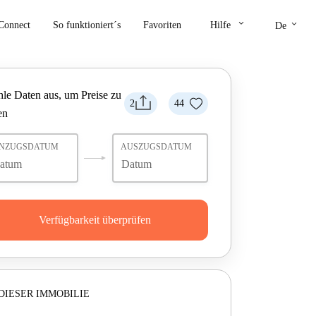
keyboard_arrow_down
keyboard_arrow_down
Connect
So funktioniert´s
Favoriten
Hilfe
De
le Daten aus, um Preise zu
2
44
en
INZUGSDATUM
AUSZUGSDATUM
Verfügbarkeit überprüfen
DIESER IMMOBILIE