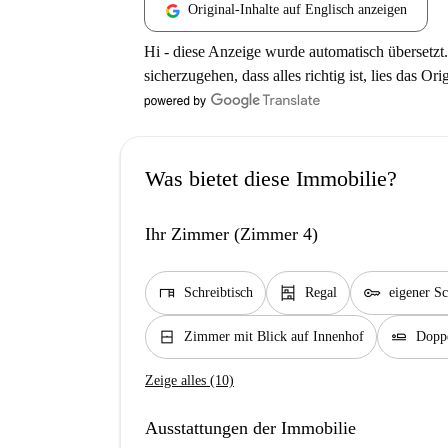
Original-Inhalte auf Englisch anzeigen
Hi - diese Anzeige wurde automatisch übersetzt.
sicherzugehen, dass alles richtig ist, lies das Ori
Was bietet diese Immobilie?
Ihr Zimmer (Zimmer 4)
desk
shelves
key
Schreibtisch
Regal
eigener Sc
window_closed
airline_seat_flat
Zimmer mit Blick auf Innenhof
Doppe
Zeige alles (10)
Ausstattungen der Immobilie