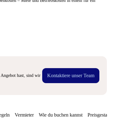
enkosten – Miete und Betriebskosten in einem für ein
Kontaktiere unser Team
Angebot hast, sind wir
egeln
Vermieter
Wie du buchen kannst
Preisgestaltung
Verfügba