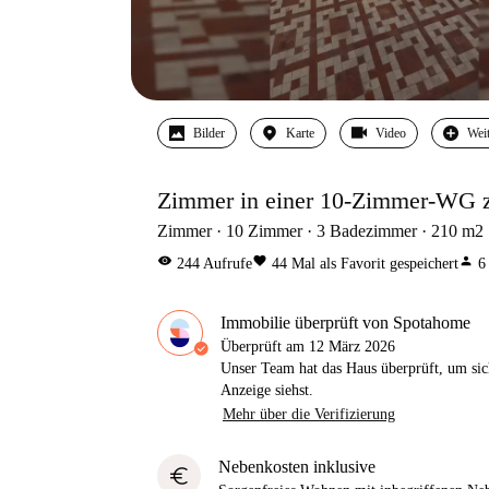
Bilder
Karte
Video
Wei
Zimmer in einer 10-Zimmer-WG zu
Zimmer
10
Zimmer
3
Badezimmer
210
m2
visibility
favorite
person
244
Aufrufe
44
Mal als Favorit gespeichert
6
Immobilie überprüft von Spotahome
Überprüft am
12 März 2026
Unser Team hat das Haus überprüft, um sic
Anzeige siehst.
Mehr über die Verifizierung
Nebenkosten inklusive
euro