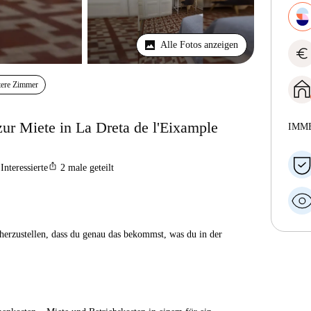
Alle Fotos anzeigen
euro
tere Zimmer
r Miete in La Dreta de l'Eixample
IMM
ios_share
Interessierte
2
male geteilt
herzustellen, dass du genau das bekommst, was du in der