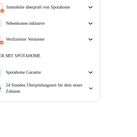
Immobilie überprüft von Spotahome
Unser Team hat das Haus überprüft, um
sicherzustellen, dass du genau das bekommst, was du
Nebenkosten inklusive
in der Anzeige siehst.
Sorgenfreies Wohnen mit inbegriffenen Nebenkosten
Mehr über die Verifizierung
– Miete und Betriebskosten in einem für ein
Verifizierter Vermieter
unkompliziertes Mietverhältnis.
Professionell
·
3 Jahre
mit uns
Mehr über diesen Vermieter
ER MIT SPOTAHOME
Mehr über die Verifizierung
Spotahome Garantie
Falls der Vermieter deine Buchung kurzfristig
24 Stunden Überprüfungszeit für dein neues
storniert, werden wir dir entweder A) ein Hotel
Zuhause
bezahlen und dir helfen eine neue Wohnung zu
Bei Abweichungen vom Inserat, melde dich sofort
finden oder B) den gezahlten Betrag vollständig
innerhalb von 24 Stunden, damit wir das Problem
zurückerstatten.
lösen können.