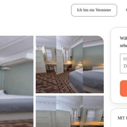
Ich bin ein Vermieter
Wäh
seh
E
MIT 