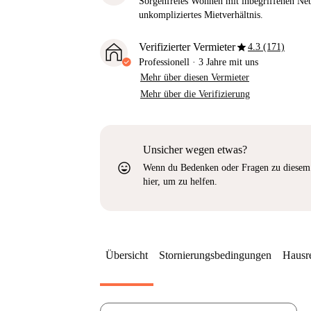
Sorgenfreies Wohnen mit inbegriffenen Neb
unkompliziertes Mietverhältnis.
star
Verifizierter Vermieter
4.3 (171)
Professionell
·
3 Jahre
mit uns
Mehr über diesen Vermieter
Mehr über die Verifizierung
Unsicher wegen etwas?
sentiment_very_satisfied
Wenn du Bedenken oder Fragen zu diesem 
hier, um zu helfen.
Übersicht
Stornierungsbedingungen
Hausr