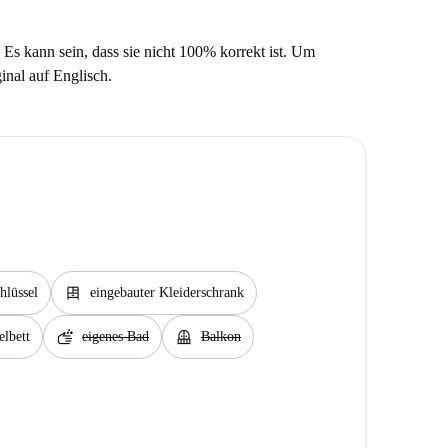
 Es kann sein, dass sie nicht 100% korrekt ist. Um
ginal auf Englisch.
dresser
hlüssel
eingebauter Kleiderschrank
soap
balcony
lbett
eigenes Bad
Balkon