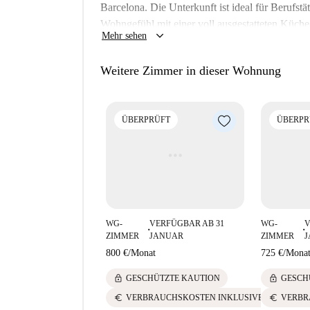
Barcelona. Die Unterkunft ist ideal für Berufst
Wohngefühl mit einer voll ausgestatteten Küche
keyboard_arrow_down
Mehr sehen
Sie, dass Paare nicht erlaubt sind und Haustiere
wurde von Spotahome persönlich geprüft.
Weitere Zimmer in dieser Wohnung
Im lebendigen Viertel La Dreta de l'Eixample ge
Sehenswürdigkeiten. Erkunden Sie Attraktionen
Ememem. Dank der zentralen Lage erreichen Sie 
ÜBERPRÜFT
ÜBERPR
Machen Sie dieses Zimmer zu Ihrem neuen Zuhau
hat!
WG-
VERFÜGBAR AB 31
WG-
V
■
■
ZIMMER
JANUAR
ZIMMER
800 €
/
Monat
725 €
/
Mona
lock
lock
GESCHÜTZTE KAUTION
GESCH
euro
euro
VERBRAUCHSKOSTEN INKLUSIVE
VERBR