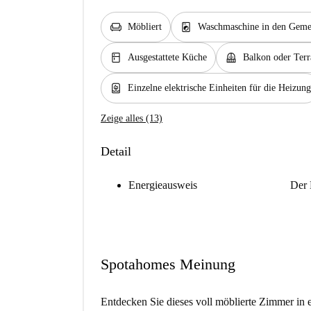
chair
local_laundry_service
Möbliert
Waschmaschine in den Gemei
kitchen
balcony
Ausgestattete Küche
Balkon oder Terr
water_heater
Einzelne elektrische Einheiten für die Heizung
Zeige alles (13)
Detail
Energieausweis
Der 
Spotahomes Meinung
Entdecken Sie dieses voll möblierte Zimmer in