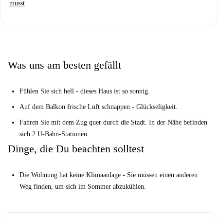
sich 2 U-Bahn-Stationen.
musst
Aber das musst du wissen ...
Die Wohnung hat keine Klimaanlage - Sie müssen einen anderen
Weg finden, um sich im Sommer abzukühlen.
Ihre Home-Checker, Elena, sagte:
Was uns am besten gefällt
„Ich liebe diese Immobilie. Es ist ordentlich und sauber und wurde
kürzlich renoviert. “
Fühlen Sie sich hell - dieses Haus ist so sonnig.
Hilf mir, meine Entscheidung zu treffen ...
Auf dem Balkon frische Luft schnappen - Glückseligkeit.
Dies ist eine schöne Wohnung in der 6. Etage mit 4 Schlafzimmern in
Fahren Sie mit dem Zug quer durch die Stadt. In der Nähe befinden
der Gran Via de les Corts Catalanes in Barcelona. Es ist modern. Es ist
sich 2 U-Bahn-Stationen.
geräumig. Es gibt sogar eine extra Toilette. Was ist nicht zu mögen?
Dinge, die Du beachten solltest
Es ist perfekt für alle, die einen modernen Ort im Stadtzentrum suchen.
Die Wohnung hat keine Klimaanlage - Sie müssen einen anderen
Weg finden, um sich im Sommer abzukühlen.