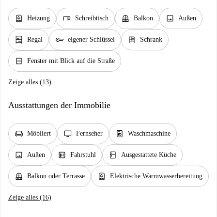
water_heater
desk
balcony
image
Heizung
Schreibtisch
Balkon
Außen
shelves
key
dresser
Regal
eigener Schlüssel
Schrank
window_closed
Fenster mit Blick auf die Straße
Zeige alles (13)
Ausstattungen der Immobilie
chair
tv
local_laundry_service
Möbliert
Fernseher
Waschmaschine
image
elevator
kitchen
Außen
Fahrstuhl
Ausgestattete Küche
balcony
water_heater
Balkon oder Terrasse
Elektrische Warmwasserbereitung
Zeige alles (16)