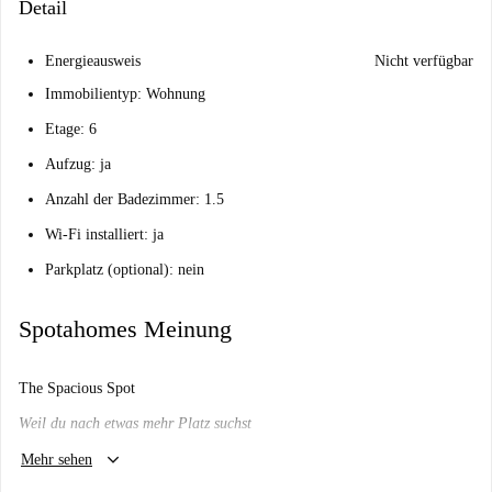
Detail
Energieausweis
Nicht verfügbar
Immobilientyp: Wohnung
Etage: 6
Aufzug: ja
Anzahl der Badezimmer: 1.5
Wi-Fi installiert: ja
Parkplatz (optional): nein
Spotahomes Meinung
The Spacious Spot
Weil du nach etwas mehr Platz suchst
keyboard_arrow_down
Wird es mir hier gefallen?
Mehr sehen