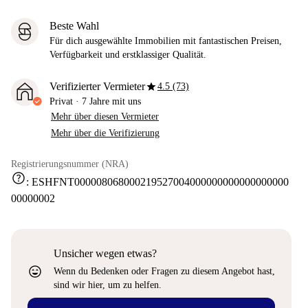
Beste Wahl
Für dich ausgewählte Immobilien mit fantastischen Preisen,
Verfügbarkeit und erstklassiger Qualität.
star
Verifizierter Vermieter
4.5 (73)
Privat
·
7 Jahre
mit uns
Mehr über diesen Vermieter
Mehr über die Verifizierung
Registrierungsnummer (NRA)
help
:
ESHFNT000008068000219527004000000000000000000
00000002
Unsicher wegen etwas?
sentiment_very_satisfied
Wenn du Bedenken oder Fragen zu diesem Angebot hast,
sind wir hier, um zu helfen.