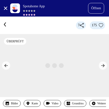
Spotahome App
Öffnen
7
175
ÜBERPRÜFT
Bilder
Karte
Video
Grundriss
Weitere 