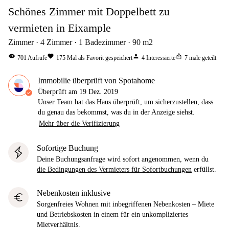
Schönes Zimmer mit Doppelbett zu
vermieten in Eixample
Zimmer
4
Zimmer
1
Badezimmer
90
m2
visibility
favorite
person
ios_share
701
Aufrufe
175
Mal als Favorit gespeichert
4
Interessierte
7
male geteilt
Immobilie überprüft von Spotahome
Überprüft am
19 Dez. 2019
Unser Team hat das Haus überprüft, um sicherzustellen, dass
du genau das bekommst, was du in der Anzeige siehst.
Mehr über die Verifizierung
Sofortige Buchung
Deine Buchungsanfrage wird sofort angenommen, wenn du
die Bedingungen des Vermieters für Sofortbuchungen
erfüllst.
Nebenkosten inklusive
euro
Sorgenfreies Wohnen mit inbegriffenen Nebenkosten – Miete
und Betriebskosten in einem für ein unkompliziertes
Mietverhältnis.