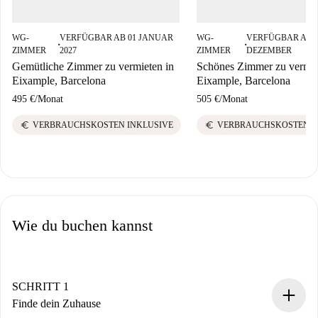
WG-
VERFÜGBAR AB 01 JANUAR
WG-
VERFÜGBAR AB 
■
■
ZIMMER
2027
ZIMMER
DEZEMBER
Gemütliche Zimmer zu vermieten in
Schönes Zimmer zu vermie
Eixample, Barcelona
Eixample, Barcelona
495 €
/
Monat
505 €
/
Monat
euro
euro
VERBRAUCHSKOSTEN INKLUSIVE
VERBRAUCHSKOSTEN I
Wie du buchen kannst
SCHRITT 1
Finde dein Zuhause