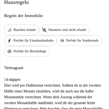
Hausregeln
Regeln der Immobilie
smoking_rooms
pet_supplies
Rauchen erlaubt
Haustiere sind nicht erlaubt
hail
school
Perfekt für Einzelaufenthalte
Perfekt für Studierende
business_center
Perfekt für Berufstätige
Vertragsart
14-tägigen
Hier wird pro Halbmonat verrechnet. Solltest du in der zweiten
Hälfte eines Monats einziehen, wird dir auch nur die halbe
Monatsmiete verrechnet. Wenn dein Auszug während der
zweiten Monatshälfte stattfindet, wird dir der gesamte letzte
Mietmonat verrechnet. Bitte beachte, dass die erste Monatshälfte