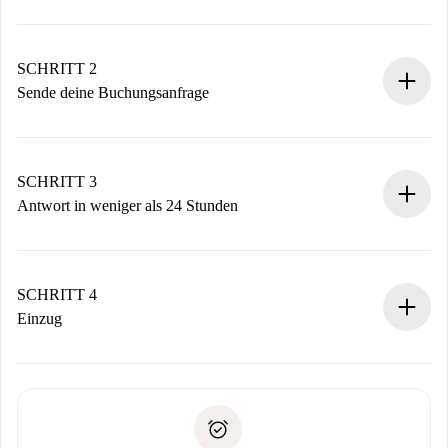
100% Online-Buchungsprozess.
Verifizierte Wohnungen und Vermieter.
Du erhältst alle notwendigen Informationen im Voraus.
SCHRITT 2
Sende deine Buchungsanfrage
Sende grundlegende Informationen zu deinem Profil und
deiner Zahlungsmethode.
Denk daran, dass wir dich erst belasten, wenn der
SCHRITT 3
Vermieter zustimmt.
Antwort in weniger als 24 Stunden
Der Vermieter hat bis zu 24 Stunden Zeit zu bestätigen.
Sobald die Buchung akzeptiert ist, belasten wir dich und
stellen den Kontakt her.
SCHRITT 4
Wenn der Vermieter ablehnen muss, entstehen keine
Einzug
Kosten und wir schlagen Alternativen vor.
Kläre mit dem Vermieter die Ankunftsdetails,
Benötigte Dokumente bei „
Spotahome plus
“-Objekten.
Schlüsselübergabe usw.
Personalausweis oder Reisepass
Spotahome überweist die erste Zahlung nur, wenn du keine
Zahlungsfähigkeitsnachweis
Probleme meldest.
Bankeinzug