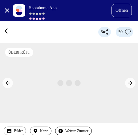
Spotahome App
Öffnen
5
50
ÜBERPRÜFT
Bilder
Karte
Weitere Zimmer