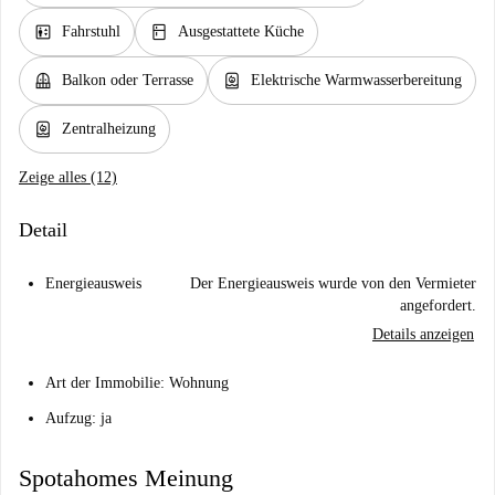
elevator
kitchen
Fahrstuhl
Ausgestattete Küche
balcony
water_heater
Balkon oder Terrasse
Elektrische Warmwasserbereitung
water_heater
Zentralheizung
Zeige alles (12)
Detail
Energieausweis
Der Energieausweis wurde von den Vermieter
angefordert.
Details anzeigen
Art der Immobilie: Wohnung
Aufzug: ja
Spotahomes Meinung