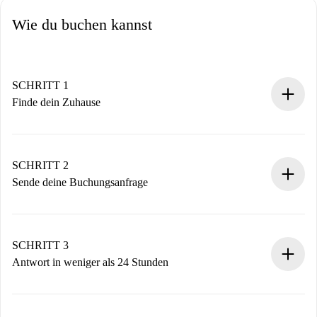
Wie du buchen kannst
SCHRITT 1
Finde dein Zuhause
100% Online-Buchungsprozess.
Verifizierte Wohnungen und Vermieter.
Du erhältst alle notwendigen Informationen im Voraus.
SCHRITT 2
Sende deine Buchungsanfrage
Sende grundlegende Informationen zu deinem Profil und
deiner Zahlungsmethode.
Denk daran, dass wir dich erst belasten, wenn der
SCHRITT 3
Vermieter zustimmt.
Antwort in weniger als 24 Stunden
Der Vermieter hat bis zu 24 Stunden Zeit zu bestätigen.
Sobald die Buchung akzeptiert ist, belasten wir dich und