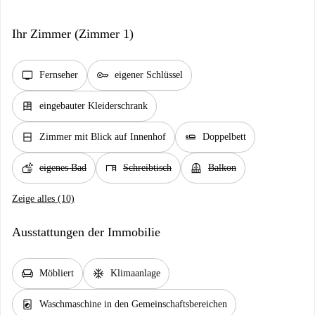
Ihr Zimmer (Zimmer 1)
tv
key
Fernseher
eigener Schlüssel
dresser
eingebauter Kleiderschrank
window_closed
airline_seat_flat
Zimmer mit Blick auf Innenhof
Doppelbett
soap
desk
balcony
eigenes Bad
Schreibtisch
Balkon
Zeige alles (10)
Ausstattungen der Immobilie
chair
ac_unit
Möbliert
Klimaanlage
local_laundry_service
Waschmaschine in den Gemeinschaftsbereichen