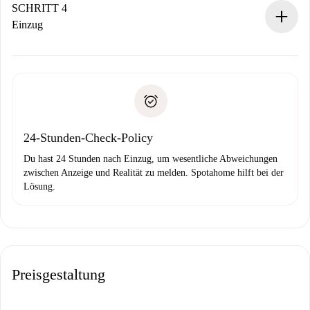
stellen den Kontakt her.
SCHRITT 4
Wenn der Vermieter ablehnen muss, entstehen keine
Einzug
Kosten und wir schlagen Alternativen vor.
Kläre mit dem Vermieter die Ankunftsdetails,
Benötigte Dokumente bei „
Spotahome plus
“-Objekten.
Schlüsselübergabe usw.
Personalausweis oder Reisepass
Spotahome überweist die erste Zahlung nur, wenn du keine
Zahlungsfähigkeitsnachweis
Probleme meldest.
Bankeinzug
24-Stunden-Check-Policy
Du hast 24 Stunden nach Einzug, um wesentliche Abweichungen
zwischen Anzeige und Realität zu melden. Spotahome hilft bei der
Lösung.
Preisgestaltung