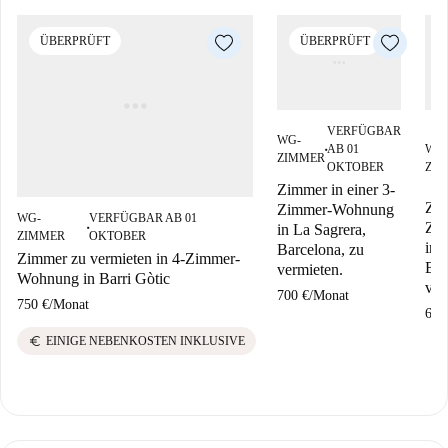
ÜBERPRÜFT
ÜBERPRÜFT
VERFÜGBAR
WG-
AB 01
WG
■
ZIMMER
OKTOBER
ZI
Zimmer in einer 3-
Zim
Zimmer-Wohnung
WG-
VERFÜGBAR AB 01
Zi
in La Sagrera,
■
ZIMMER
OKTOBER
in 
Barcelona, zu
Zimmer zu vermieten in 4-Zimmer-
Bar
vermieten.
Wohnung in Barri Gòtic
ver
700 €
/
Monat
750 €
/
Monat
600
euro
EINIGE NEBENKOSTEN INKLUSIVE