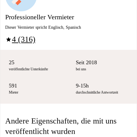
Professioneller Vermieter
Dieser Vermieter spricht Englisch, Spanisch
4 (316)
star
25
Seit 2018
veröffentlichte Unterkünfte
bei uns
591
9-15h
Mieter
durchschnittliche Antwortzeit
Andere Eigenschaften, die mit uns
veröffentlicht wurden