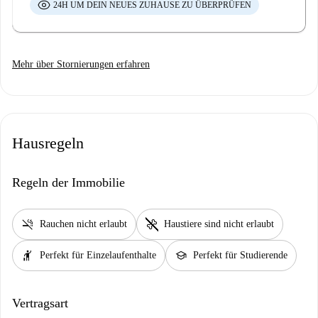
24H UM DEIN NEUES ZUHAUSE ZU ÜBERPRÜFEN
Mehr über Stornierungen erfahren
Hausregeln
Regeln der Immobilie
smoke_free
pet_supplies
Rauchen nicht erlaubt
Haustiere sind nicht erlaubt
hail
school
Perfekt für Einzelaufenthalte
Perfekt für Studierende
Vertragsart