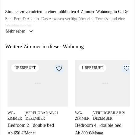
Zimmer zu vermieten in einer möblierten 4-Zimmer-Wohnung in C. De
Sant Pere D'Abanto. Das Anwesen verfügt über eine Terrasse und eine
Waschmaschine.
keyboard_arrow_down
Mehr sehen
Weitere Zimmer in dieser Wohnung
ÜBERPRÜFT
ÜBERPRÜFT
WG-
VERFÜGBAR AB 21
WG-
VERFÜGBAR AB 21
■
■
ZIMMER
DEZEMBER
ZIMMER
DEZEMBER
Bedroom 2 - double bed
Bedroom 4 - double bed
Ab
650 €
/
Monat
Ab
800 €
/
Monat