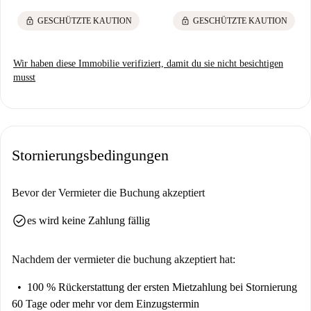
lock
lock
GESCHÜTZTE KAUTION
GESCHÜTZTE KAUTION
Wir haben diese Immobilie verifiziert, damit du sie nicht besichtigen
musst
Stornierungsbedingungen
Bevor der Vermieter die Buchung akzeptiert
check_circle
es wird keine Zahlung fällig
Nachdem der vermieter die buchung akzeptiert hat:
100 % Rückerstattung der ersten Mietzahlung
bei Stornierung
60 Tage oder mehr vor dem Einzugstermin