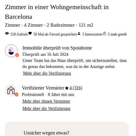
Zimmer in einer Wohngemeinschaft in
Barcelona
Zimmer
4
Zimmer
2
Badezimmer
121
m2
visibility
favorite
person
ios_share
518
Aufrufe
50
Mal als Favorit gespeichert
5
Interessierte
5
male geteilt
Immobilie überprüft von Spotahome
Überprüft am
16 Juli 2024
Unser Team hat das Haus überprüft, um sicherzustellen, dass
du genau das bekommst, was du in der Anzeige siehst.
Mehr über die Verifizierung
star
Verifizierter Vermieter
4 (316)
Professionell
·
8 Jahre
mit uns
Mehr über diesen Vermieter
Mehr über die Verifizierung
Unsicher wegen etwas?