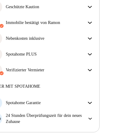
Geschützte Kaution
Wir sind für dich da! Wenn dein Vermieter deine
Kaution nicht zurückzahlt, tun wir es.
Immobilie bestätigt von Ramon
Mehr Informationen
Unser Homechecker hat die Immobilie für dich
überprüft. So stellen wir sicher, dass du genau das
Nebenkosten inklusive
bekommst, was im Inserat zu sehen ist.
Sorgenfreies Wohnen mit inbegriffenen Nebenkosten
Mehr über die Verifizierung
– Miete und Betriebskosten in einem für ein
Spotahome PLUS
unkompliziertes Mietverhältnis.
Bietet den sichersten Aufenthalt für unsere Mieter,
indem Zugang zu höchsten Sicherheitsstandards und
Verifizierter Vermieter
zusätzlicher Unterstützung während der Mietdauer
Professionell
·
10 Jahre
mit uns
gewährt wird.
Mehr anzeigen
Mehr über diesen Vermieter
ER MIT SPOTAHOME
Mehr über die Verifizierung
Spotahome Garantie
Falls der Vermieter deine Buchung kurzfristig
24 Stunden Überprüfungszeit für dein neues
storniert, werden wir dir entweder A) ein Hotel
Zuhause
bezahlen und dir helfen eine neue Wohnung zu
Bei Abweichungen vom Inserat, melde dich sofort
finden oder B) den gezahlten Betrag vollständig
innerhalb von 24 Stunden, damit wir das Problem