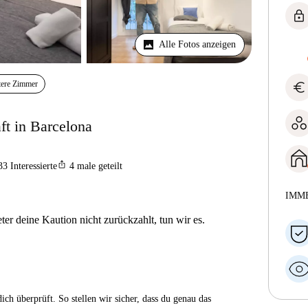
lock
Alle Fotos anzeigen
euro
tere Zimmer
t in Barcelona
ios_share
33
Interessierte
4
male geteilt
IMM
er deine Kaution nicht zurückzahlt, tun wir es.
ch überprüft. So stellen wir sicher, dass du genau das