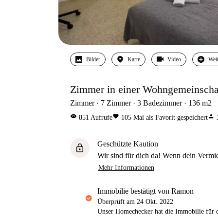
Bilder
Karte
Video
Wei
Zimmer in einer Wohngemeinschaf
Zimmer
7
Zimmer
3
Badezimmer
136
m2
visibility
favorite
person
851
Aufrufe
105
Mal als Favorit gespeichert
Geschützte Kaution
lock
Wir sind für dich da! Wenn dein Vermiet
Mehr Informationen
Immobilie bestätigt von Ramon
Überprüft am
24 Okt. 2022
Unser Homechecker hat die Immobilie für di