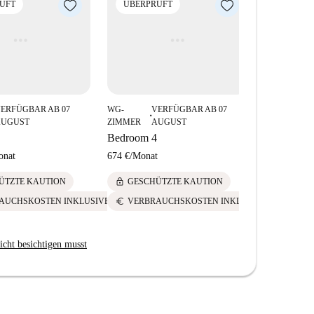
ÜFT
ÜBERPRÜFT
ÜBERPR
ERFÜGBAR AB 07
WG-
VERFÜGBAR AB 07
WG-
V
■
■
AUGUST
ZIMMER
AUGUST
ZIMMER
D
Bedroom 4
Bedroom 6
onat
674 €
/
Monat
724 €
/
Mona
lock
lock
ÜTZTE KAUTION
GESCHÜTZTE KAUTION
GESCH
euro
euro
AUCHSKOSTEN INKLUSIVE
VERBRAUCHSKOSTEN INKLUSIVE
VERBR
icht besichtigen musst