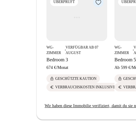
ÜBERPRÜFT
ÜBERPR
WG-
VERFÜGBAR AB 07
WG-
V
■
■
ZIMMER
AUGUST
ZIMMER
Bedroom 3
Bedroom 5
674 €
/
Monat
Ab
599 €
/
M
lock
lock
GESCHÜTZTE KAUTION
GESCH
euro
euro
VERBRAUCHSKOSTEN INKLUSIVE
VERBR
Wir haben diese Immobilie verifiziert, damit du sie n