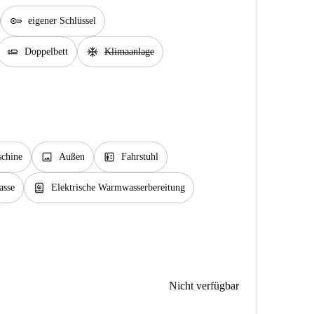
key
eigener Schlüssel
airline_seat_flat
ac_unit
Doppelbett
Klimaanlage
image
elevator
chine
Außen
Fahrstuhl
water_heater
asse
Elektrische Warmwasserbereitung
Nicht verfügbar