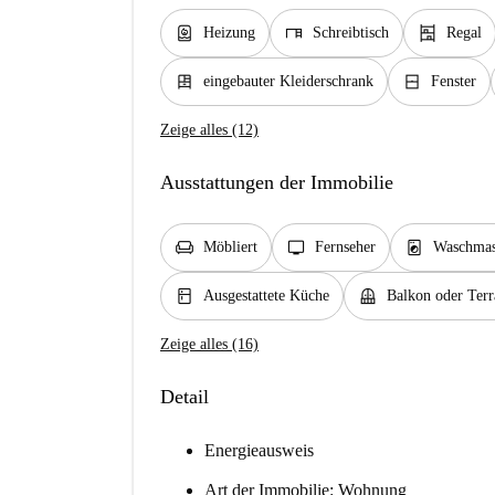
water_heater
desk
shelves
Heizung
Schreibtisch
Regal
dresser
window_closed
eingebauter Kleiderschrank
Fenster
Zeige alles (12)
Ausstattungen der Immobilie
chair
tv
local_laundry_service
Möbliert
Fernseher
Waschmas
kitchen
balcony
Ausgestattete Küche
Balkon oder Terr
Zeige alles (16)
Detail
Energieausweis
Art der Immobilie: Wohnung