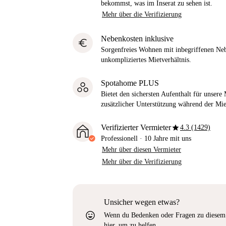
bekommst, was im Inserat zu sehen ist.
Mehr über die Verifizierung
Nebenkosten inklusive
euro
Sorgenfreies Wohnen mit inbegriffenen Neb
unkompliziertes Mietverhältnis.
Spotahome PLUS
Bietet den sichersten Aufenthalt für unser
zusätzlicher Unterstützung während der Mi
star
Verifizierter Vermieter
4.3 (1429)
Professionell
·
10 Jahre
mit uns
Mehr über diesen Vermieter
Mehr über die Verifizierung
Unsicher wegen etwas?
sentiment_very_satisfied
Wenn du Bedenken oder Fragen zu diesem 
hier, um zu helfen.