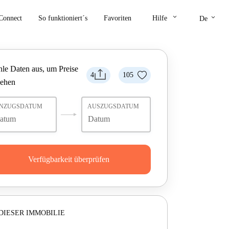
keyboard_arrow_down
keyboard_arrow_down
Connect
So funktioniert´s
Favoriten
Hilfe
De
le Daten aus, um Preise
4
105
sehen
INZUGSDATUM
AUSZUGSDATUM
Verfügbarkeit überprüfen
DIESER IMMOBILIE