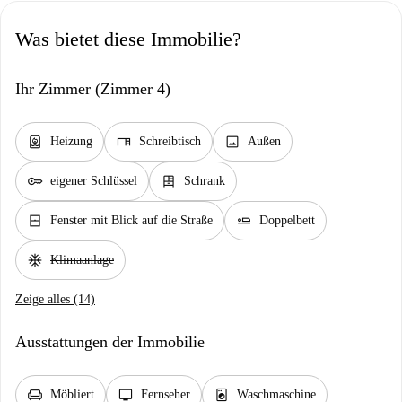
Was bietet diese Immobilie?
Ihr Zimmer (Zimmer 4)
water_heater
desk
image
Heizung
Schreibtisch
Außen
key
dresser
eigener Schlüssel
Schrank
window_closed
airline_seat_flat
Fenster mit Blick auf die Straße
Doppelbett
ac_unit
Klimaanlage
Zeige alles (14)
Ausstattungen der Immobilie
chair
tv
local_laundry_service
Möbliert
Fernseher
Waschmaschine