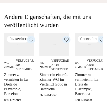
Andere Eigenschaften, die mit uns
veröffentlicht wurden
ÜBERPRÜFT
ÜBERPRÜFT
VERFÜGBAR
VERFÜGBAR
VERFÜGBAR
WG-
WG-
WG-
AB 01
AB 01
AB 01
■
■
■
ZIMMER
ZIMMER
ZIMMER
SEPTEMBER
SEPTEMBER
SEPTEMBER
Zimmer zu
Zimmer in einer 9-
Zimmer zu
vermieten in La
Zimmer-WG im
vermieten in La
Dreta de
Viertel El Gòtic in
Dreta de
l'Eixample,
Barcelona
l'Eixample,
Barcelona
Barcelona
760 €
/
Monat
830 €
/
Monat
620 €
/
Monat