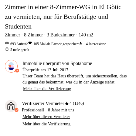
Zimmer in einer 8-Zimmer-WG in El Gòtic
zu vermieten, nur für Berufstätige und
Studenten
Zimmer
8
Zimmer
3
Badezimmer
140
m2
visibility
favorite
person
693
Aufrufe
105
Mal als Favorit gespeichert
14
Interessierte
ios_share
5
male geteilt
Immobilie überprüft von Spotahome
Überprüft am
13 Juli 2017
Unser Team hat das Haus überprüft, um sicherzustellen, dass
du genau das bekommst, was du in der Anzeige siehst.
Mehr über die Verifizierung
star
Verifizierter Vermieter
4 (1146)
Professionell
·
8 Jahre
mit uns
Mehr über diesen Vermieter
Mehr über die Verifizierung