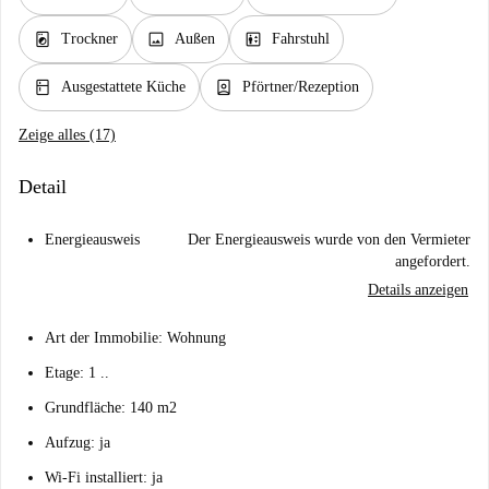
local_laundry_service
image
elevator
Trockner
Außen
Fahrstuhl
kitchen
person_book
Ausgestattete Küche
Pförtner/Rezeption
Zeige alles (17)
Detail
Energieausweis
Der Energieausweis wurde von den Vermieter
angefordert.
Details anzeigen
Art der Immobilie: Wohnung
Etage: 1 ..
Grundfläche: 140 m2
Aufzug: ja
Wi-Fi installiert: ja