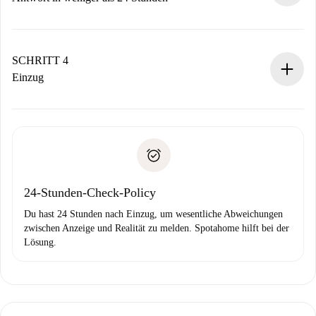
Der Vermieter hat bis zu 24 Stunden Zeit zu bestätigen.
Sobald die Buchung akzeptiert ist, belasten wir dich und
stellen den Kontakt her.
SCHRITT 4
Wenn der Vermieter ablehnen muss, entstehen keine
Einzug
Kosten und wir schlagen Alternativen vor.
Kläre mit dem Vermieter die Ankunftsdetails,
Benötigte Dokumente bei „
Spotahome plus
“-Objekten.
Schlüsselübergabe usw.
Personalausweis oder Reisepass
Spotahome überweist die erste Zahlung nur, wenn du keine
Zahlungsfähigkeitsnachweis
Probleme meldest.
Bankeinzug
24-Stunden-Check-Policy
Du hast 24 Stunden nach Einzug, um wesentliche Abweichungen
zwischen Anzeige und Realität zu melden. Spotahome hilft bei der
Lösung.