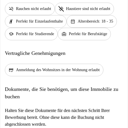
smoke_free
pet_supplies
Rauchen nicht erlaubt
Haustiere sind nicht erlaubt
hail
calendar_month
Perfekt für Einzelaufenthalte
Altersbereich: 18 - 35
school
business_center
Perfekt für Studierende
Perfekt für Berufstätige
Vertragliche Genehmigungen
credit_score
Anmeldung des Wohnsitzes in der Wohnung erlaubt
Dokumente, die Sie benötigen, um diese Immobilie zu
buchen
Halten Sie diese Dokumente für den nächsten Schritt Ihrer
Bewerbung bereit. Ohne diese kann die Buchung nicht
abgeschlossen werden.