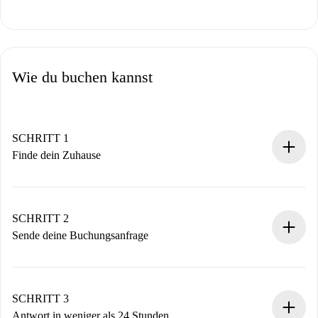
Wie du buchen kannst
SCHRITT 1
Finde dein Zuhause
100% Online-Buchungsprozess.
Verifizierte Wohnungen und Vermieter.
Du erhältst alle notwendigen Informationen im Voraus.
SCHRITT 2
Sende deine Buchungsanfrage
Sende grundlegende Informationen zu deinem Profil und
deiner Zahlungsmethode.
Denk daran, dass wir dich erst belasten, wenn der
SCHRITT 3
Vermieter zustimmt.
Antwort in weniger als 24 Stunden