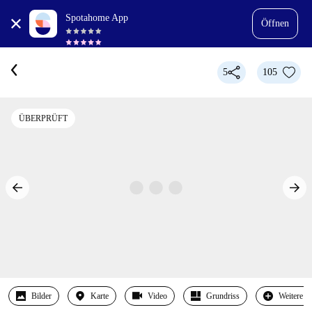
Spotahome App
Öffnen
5
105
ÜBERPRÜFT
Bilder
Karte
Video
Grundriss
Weitere 