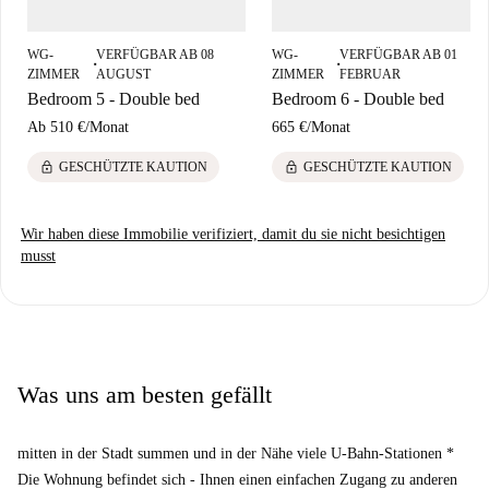
Sehenswürdigkeiten wie der Casa Heribert Salas, der Escultura Carmela
und dem Portal de l'Angel und ist somit bestens angebunden und ideal
WG-
VERFÜGBAR AB 08
WG-
VERFÜGBAR AB 01
für tägliche Stadterkundungen.
■
■
ZIMMER
AUGUST
ZIMMER
FEBRUAR
Bedroom 5 - Double bed
Bedroom 6 - Double bed
Ab
510 €
/
Monat
665 €
/
Monat
lock
lock
GESCHÜTZTE KAUTION
GESCHÜTZTE KAUTION
Wir haben diese Immobilie verifiziert, damit du sie nicht besichtigen
musst
Was uns am besten gefällt
mitten in der Stadt summen und in der Nähe viele U-Bahn-Stationen *
Die Wohnung befindet sich - Ihnen einen einfachen Zugang zu anderen