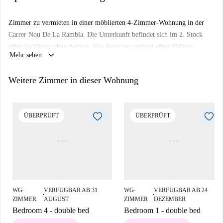
Zimmer zu vermieten in einer möblierten 4-Zimmer-Wohnung in der
Carrer Nou De La Rambla. Die Unterkunft befindet sich im 2. Stock
eines Gebäudes ohne Aufzug. Das Anwesen umfasst einen Balkon.
keyboard_arrow_down
Mehr sehen
Weitere Zimmer in dieser Wohnung
ÜBERPRÜFT
ÜBERPRÜFT
WG-
VERFÜGBAR AB 31
WG-
VERFÜGBAR AB 24
■
■
ZIMMER
AUGUST
ZIMMER
DEZEMBER
Bedroom 4 - double bed
Bedroom 1 - double bed