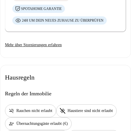
SPOTAHOME GARANTIE
24H UM DEIN NEUES ZUHAUSE ZU ÜBERPRÜFEN
Mehr über Stornierungen erfahren
Hausregeln
Regeln der Immobilie
smoke_free
pet_supplies
Rauchen nicht erlaubt
Haustiere sind nicht erlaubt
person_add
Übernachtungsgäste erlaubt (€)