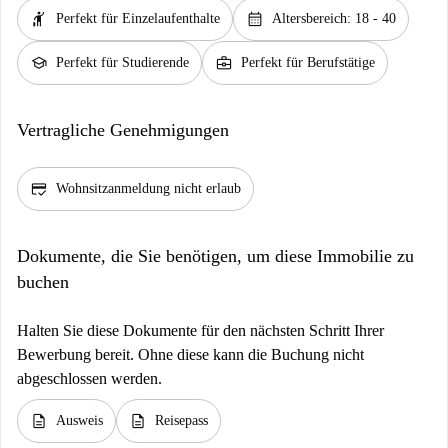
hail
calendar_month
Perfekt für Einzelaufenthalte
Altersbereich: 18 - 40
school
business_center
Perfekt für Studierende
Perfekt für Berufstätige
Vertragliche Genehmigungen
credit_score
Wohnsitzanmeldung nicht erlaub
Dokumente, die Sie benötigen, um diese Immobilie zu
buchen
Halten Sie diese Dokumente für den nächsten Schritt Ihrer
Bewerbung bereit. Ohne diese kann die Buchung nicht
abgeschlossen werden.
description
description
Ausweis
Reisepass