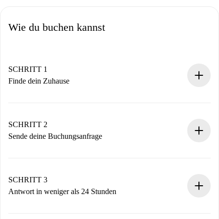
Wie du buchen kannst
SCHRITT 1
Finde dein Zuhause
100% Online-Buchungsprozess.
Verifizierte Wohnungen und Vermieter.
Du erhältst alle notwendigen Informationen im Voraus.
SCHRITT 2
Sende deine Buchungsanfrage
Sende grundlegende Informationen zu deinem Profil und
deiner Zahlungsmethode.
Denk daran, dass wir dich erst belasten, wenn der
SCHRITT 3
Vermieter zustimmt.
Antwort in weniger als 24 Stunden
Der Vermieter hat bis zu 24 Stunden Zeit zu bestätigen.