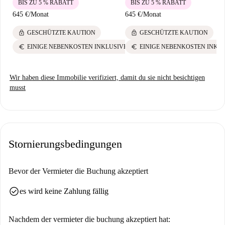
BIS ZU 5 % RABATT
BIS ZU 5 % RABATT
645 €
/
Monat
645 €
/
Monat
lock
lock
GESCHÜTZTE KAUTION
GESCHÜTZTE KAUTION
euro
euro
EINIGE NEBENKOSTEN INKLUSIVE
EINIGE NEBENKOSTEN INKL
Wir haben diese Immobilie verifiziert, damit du sie nicht besichtigen
musst
Stornierungsbedingungen
Bevor der Vermieter die Buchung akzeptiert
check_circle
es wird keine Zahlung fällig
Nachdem der vermieter die buchung akzeptiert hat: