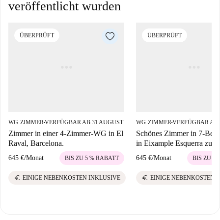
veröffentlicht wurden
ÜBERPRÜFT
ÜBERPRÜFT
WG-ZIMMER
VERFÜGBAR AB 31 AUGUST
WG-ZIMMER
VERFÜGBAR AB 
■
■
Zimmer in einer 4-Zimmer-WG in El
Schönes Zimmer in 7-Bet
Raval, Barcelona.
in Eixample Esquerra zu v
645 €
/
Monat
645 €
/
Monat
BIS ZU 5 % RABATT
BIS ZU 5
euro
euro
EINIGE NEBENKOSTEN INKLUSIVE
EINIGE NEBENKOSTEN 