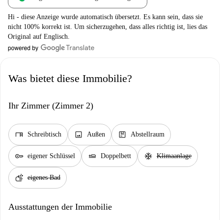
Hi - diese Anzeige wurde automatisch übersetzt. Es kann sein, dass sie
nicht 100% korrekt ist. Um sicherzugehen, dass alles richtig ist, lies das
Original auf Englisch.
Was bietet diese Immobilie?
Ihr Zimmer (Zimmer 2)
desk
image
package
Schreibtisch
Außen
Abstellraum
key
airline_seat_flat
ac_unit
eigener Schlüssel
Doppelbett
Klimaanlage
soap
eigenes Bad
Ausstattungen der Immobilie