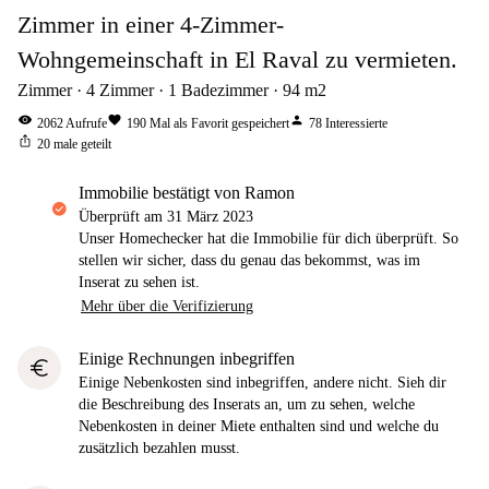
Zimmer in einer 4-Zimmer-
Wohngemeinschaft in El Raval zu vermieten.
Zimmer
4
Zimmer
1
Badezimmer
94
m2
visibility
favorite
person
2062
Aufrufe
190
Mal als Favorit gespeichert
78
Interessierte
ios_share
20
male geteilt
Immobilie bestätigt von Ramon
Überprüft am
31 März 2023
Unser Homechecker hat die Immobilie für dich überprüft. So
stellen wir sicher, dass du genau das bekommst, was im
Inserat zu sehen ist.
Mehr über die Verifizierung
Einige Rechnungen inbegriffen
euro
Einige Nebenkosten sind inbegriffen, andere nicht. Sieh dir
die Beschreibung des Inserats an, um zu sehen, welche
Nebenkosten in deiner Miete enthalten sind und welche du
zusätzlich bezahlen musst.