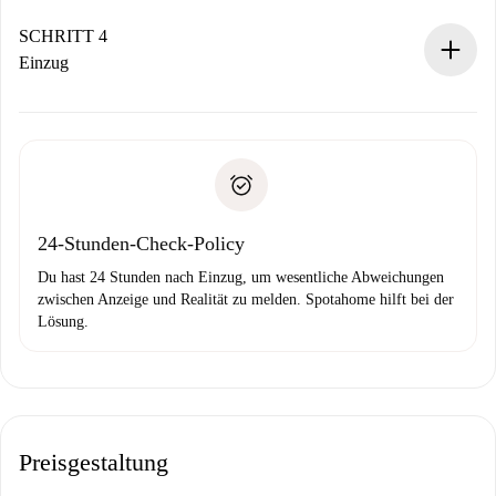
Sobald die Buchung akzeptiert ist, belasten wir dich und
stellen den Kontakt her.
SCHRITT 4
Wenn der Vermieter ablehnen muss, entstehen keine
Einzug
Kosten und wir schlagen Alternativen vor.
Kläre mit dem Vermieter die Ankunftsdetails,
Benötigte Dokumente bei „
Spotahome plus
“-Objekten.
Schlüsselübergabe usw.
Personalausweis oder Reisepass
Spotahome überweist die erste Zahlung nur, wenn du keine
Zahlungsfähigkeitsnachweis
Probleme meldest.
Bankeinzug
24-Stunden-Check-Policy
Du hast 24 Stunden nach Einzug, um wesentliche Abweichungen
zwischen Anzeige und Realität zu melden. Spotahome hilft bei der
Lösung.
Preisgestaltung