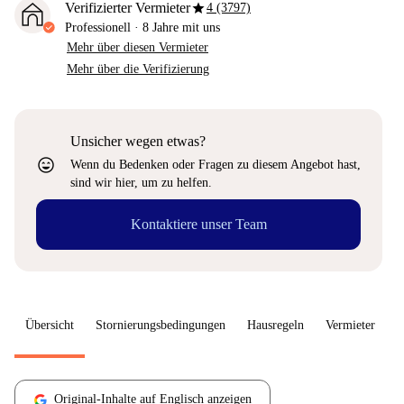
star
Verifizierter Vermieter
4 (3797)
Professionell
·
8 Jahre
mit uns
Mehr über diesen Vermieter
Mehr über die Verifizierung
Unsicher wegen etwas?
sentiment_very_satisfied
Wenn du Bedenken oder Fragen zu diesem Angebot hast,
sind wir hier, um zu helfen.
Kontaktiere unser Team
Übersicht
Stornierungsbedingungen
Hausregeln
Vermieter
W
Original-Inhalte auf Englisch anzeigen