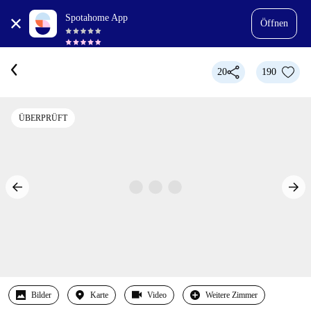
Spotahome App
Öffnen
20
190
ÜBERPRÜFT
Bilder
Karte
Video
Weitere Zimmer