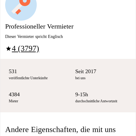
Professioneller Vermieter
Dieser Vermieter spricht Englisch
4 (3797)
star
531
Seit 2017
veröffentlichte Unterkünfte
bei uns
4384
9-15h
Mieter
durchschnittliche Antwortzeit
Andere Eigenschaften, die mit uns