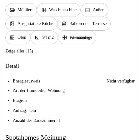
chair
local_laundry_service
image
Möbliert
Waschmaschine
Außen
kitchen
balcony
Ausgestattete Küche
Balkon oder Terrasse
oven_gen
square_foot
ac_unit
Ofen
94 m2
Klimaanlage
Zeige alles (15)
Detail
Energieausweis
Nicht verfügbar
Art der Immobilie: Wohnung
Etage: 2
Aufzug: nein
Anzahl der Badezimmer: 1
Spotahomes Meinung