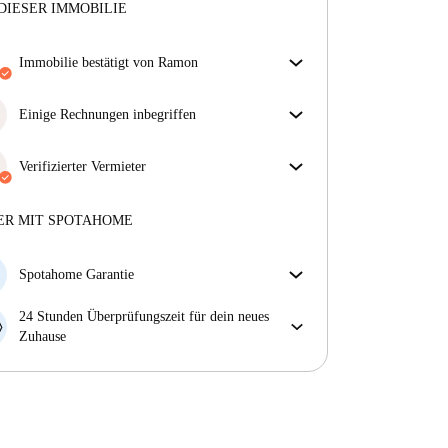
DIESER IMMOBILIE
Immobilie bestätigt von Ramon
Unser Homechecker hat die Immobilie für dich
überprüft. So stellen wir sicher, dass du genau das
Einige Rechnungen inbegriffen
bekommst, was im Inserat zu sehen ist.
Einige Nebenkosten sind inbegriffen, andere nicht.
Mehr über die Verifizierung
Sieh dir die Beschreibung des Inserats an, um zu
Verifizierter Vermieter
sehen, welche Nebenkosten in deiner Miete enthalten
Professionell
·
8 Jahre
mit uns
sind und welche du zusätzlich bezahlen musst.
Mehr über diesen Vermieter
ER MIT SPOTAHOME
Mehr über die Verifizierung
Spotahome Garantie
Falls der Vermieter deine Buchung kurzfristig
24 Stunden Überprüfungszeit für dein neues
storniert, werden wir dir entweder A) ein Hotel
Zuhause
bezahlen und dir helfen eine neue Wohnung zu
Bei Abweichungen vom Inserat, melde dich sofort
finden oder B) den gezahlten Betrag vollständig
innerhalb von 24 Stunden, damit wir das Problem
zurückerstatten.
lösen können.