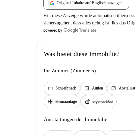
Original-Inhalte auf Englisch anzeigen
Hi - diese Anzeige wurde automatisch übersetzt.
sicherzugehen, dass alles richtig ist, lies das Ori
Was bietet diese Immobilie?
Ihr Zimmer (Zimmer 5)
desk
image
package
Schreibtisch
Außen
Abstellr
ac_unit
soap
Klimaanlage
eigenes Bad
Ausstattungen der Immobilie