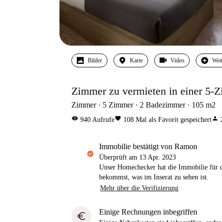
Bilder
Karte
Video
Wei
Zimmer zu vermieten in einer 5-
Zimmer
5
Zimmer
2
Badezimmer
105
m2
visibility
favorite
person
940
Aufrufe
108
Mal als Favorit gespeichert
Immobilie bestätigt von Ramon
Überprüft am
13 Apr. 2023
Unser Homechecker hat die Immobilie für di
bekommst, was im Inserat zu sehen ist.
Mehr über die Verifizierung
Einige Rechnungen inbegriffen
euro