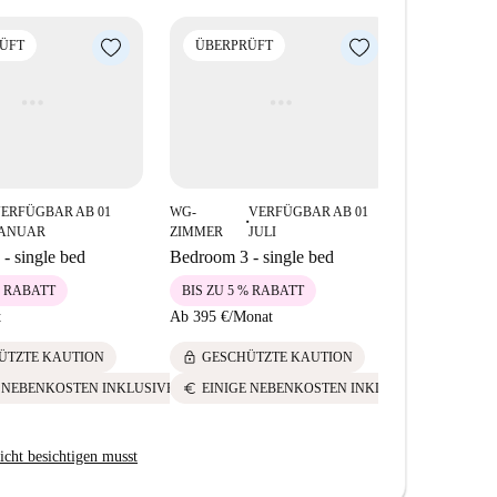
ÜFT
ÜBERPRÜFT
ÜBERPR
ERFÜGBAR AB 01
WG-
VERFÜGBAR AB 01
WG-
V
■
■
JANUAR
ZIMMER
JULI
ZIMMER
F
- single bed
Bedroom 3 - single bed
Bedroom 1 
% RABATT
BIS ZU 5 % RABATT
BIS ZU 5 
t
Ab
395 €
/
Monat
595 €
/
Mona
lock
lock
ÜTZTE KAUTION
GESCHÜTZTE KAUTION
GESCH
euro
euro
E NEBENKOSTEN INKLUSIVE
EINIGE NEBENKOSTEN INKLUSIVE
EINIG
icht besichtigen musst