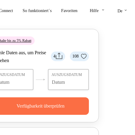
keyboard_arrow_down
keyboard_arrow_down
Connect
So funktioniert´s
Favoriten
Hilfe
De
halte bis zu 5% Rabatt
le Daten aus, um Preise
4
108
sehen
INZUGSDATUM
AUSZUGSDATUM
Verfügbarkeit überprüfen