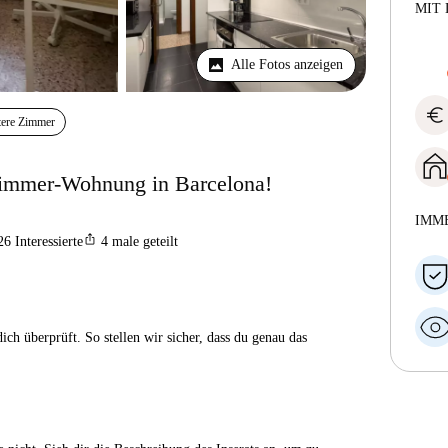
MIT 
Alle Fotos anzeigen
euro
tere Zimmer
Zimmer-Wohnung in Barcelona!
IMM
ios_share
26
Interessierte
4
male geteilt
ch überprüft. So stellen wir sicher, dass du genau das