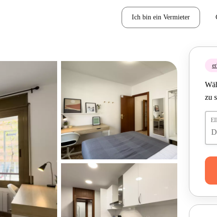
Ich bin ein Vermieter
er
Wäh
zu 
E