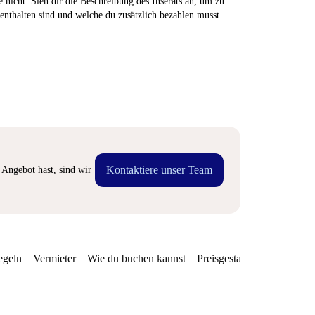
 nicht. Sieh dir die Beschreibung des Inserats an, um zu
enthalten sind und welche du zusätzlich bezahlen musst.
Kontaktiere unser Team
Angebot hast, sind wir
egeln
Vermieter
Wie du buchen kannst
Preisgestaltung
Verfügba