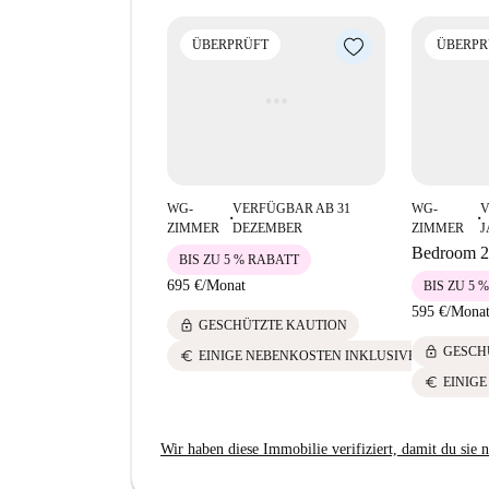
ÜBERPRÜFT
ÜBERPR
WG-
VERFÜGBAR AB 31
WG-
V
■
■
ZIMMER
DEZEMBER
ZIMMER
Bedroom 2 
BIS ZU 5 % RABATT
695 €
/
Monat
BIS ZU 5 
595 €
/
Mona
lock
GESCHÜTZTE KAUTION
lock
GESCH
euro
EINIGE NEBENKOSTEN INKLUSIVE
euro
EINIG
Wir haben diese Immobilie verifiziert, damit du sie n