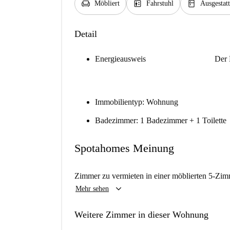
chair
elevator
kitchen
Möbliert
Fahrstuhl
Ausgestat
Detail
Energieausweis
Der 
Immobilientyp: Wohnung
Badezimmer: 1 Badezimmer + 1 Toilette
Spotahomes Meinung
Zimmer zu vermieten in einer möblierten 5-Zi
keyboard_arrow_down
Mehr sehen
Weitere Zimmer in dieser Wohnung