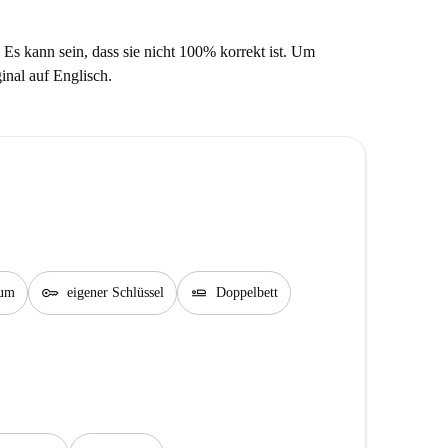
 Es kann sein, dass sie nicht 100% korrekt ist. Um
ginal auf Englisch.
key
airline_seat_flat
aum
eigener Schlüssel
Doppelbett