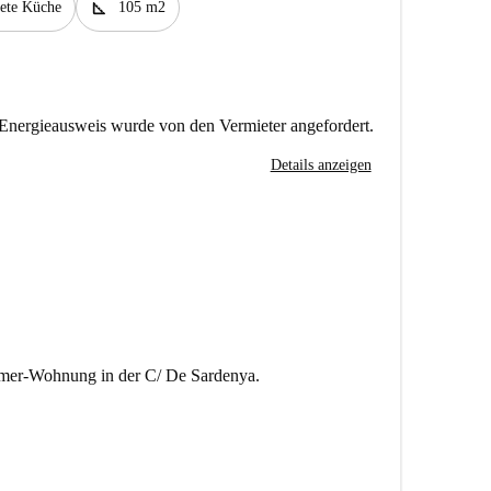
square_foot
tete Küche
105 m2
Energieausweis wurde von den Vermieter angefordert.
Details anzeigen
mmer-Wohnung in der C/ De Sardenya.