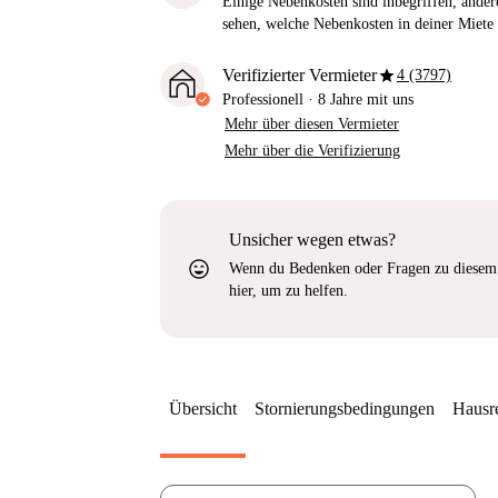
Einige Nebenkosten sind inbegriffen, andere
sehen, welche Nebenkosten in deiner Miete 
star
Verifizierter Vermieter
4 (3797)
Professionell
·
8 Jahre
mit uns
Mehr über diesen Vermieter
Mehr über die Verifizierung
Unsicher wegen etwas?
sentiment_very_satisfied
Wenn du Bedenken oder Fragen zu diesem 
hier, um zu helfen.
Übersicht
Stornierungsbedingungen
Hausr