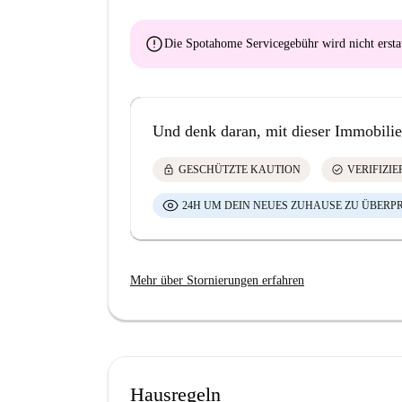
error
Die Spotahome Servicegebühr wird
nicht ersta
Und denk daran, mit dieser Immobilie
lock
check_circle
GESCHÜTZTE KAUTION
VERIFIZI
24H UM DEIN NEUES ZUHAUSE ZU ÜBERP
Mehr über Stornierungen erfahren
Hausregeln