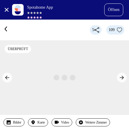
Spotahome App
Öffnen
5
109
ÜBERPRÜFT
Bilder
Karte
Video
Weitere Zimmer