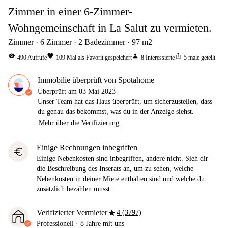
Zimmer in einer 6-Zimmer-
Wohngemeinschaft in La Salut zu vermieten.
Zimmer
6
Zimmer
2
Badezimmer
97
m2
visibility
favorite
person
ios_share
490
Aufrufe
109
Mal als Favorit gespeichert
8
Interessierte
5
male geteilt
Immobilie überprüft von Spotahome
Überprüft am
03 Mai 2023
Unser Team hat das Haus überprüft, um sicherzustellen, dass
du genau das bekommst, was du in der Anzeige siehst.
Mehr über die Verifizierung
Einige Rechnungen inbegriffen
euro
Einige Nebenkosten sind inbegriffen, andere nicht. Sieh dir
die Beschreibung des Inserats an, um zu sehen, welche
Nebenkosten in deiner Miete enthalten sind und welche du
zusätzlich bezahlen musst.
star
Verifizierter Vermieter
4 (3797)
Professionell
·
8 Jahre
mit uns