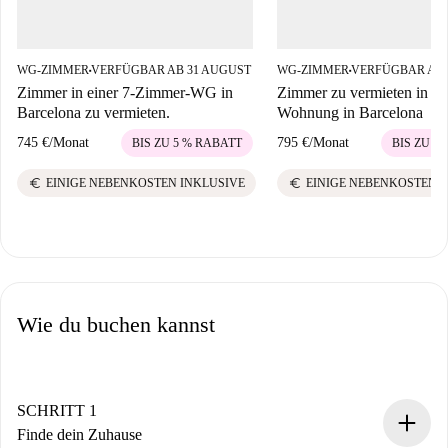
WG-ZIMMER
VERFÜGBAR AB 31 AUGUST
WG-ZIMMER
VERFÜGBAR AB 
■
■
Zimmer in einer 7-Zimmer-WG in
Zimmer zu vermieten in 7
Barcelona zu vermieten.
Wohnung in Barcelona
745 €
/
Monat
795 €
/
Monat
BIS ZU 5 % RABATT
BIS ZU 5
euro
euro
EINIGE NEBENKOSTEN INKLUSIVE
EINIGE NEBENKOSTEN 
Wie du buchen kannst
SCHRITT 1
Finde dein Zuhause