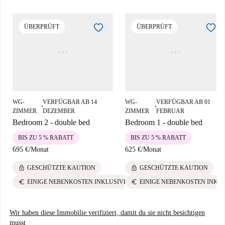
ist, damit Sie sich keine Sorgen machen müssen.
La Salut ist ein charmantes Viertel in Barcelona und bietet eine günstige
ÜBERPRÜFT
ÜBERPRÜFT
Lage zu zahlreichen Sehenswürdigkeiten. In der Nähe der Wohnung
befinden sich die Escales Mecàniques Baixada De La Glòria, der Turó
De Les Tres Creus und der Park Güell. Diese Attraktionen machen diese
Gegend lebendig und zu einem angenehmen Wohnort.
WG-
VERFÜGBAR AB 14
WG-
VERFÜGBAR AB 01
■
■
ZIMMER
DEZEMBER
ZIMMER
FEBRUAR
Bedroom 2 - double bed
Bedroom 1 - double bed
BIS ZU 5 % RABATT
BIS ZU 5 % RABATT
695 €
/
Monat
625 €
/
Monat
lock
lock
GESCHÜTZTE KAUTION
GESCHÜTZTE KAUTION
euro
euro
EINIGE NEBENKOSTEN INKLUSIVE
EINIGE NEBENKOSTEN INKL
Wir haben diese Immobilie verifiziert, damit du sie nicht besichtigen
musst