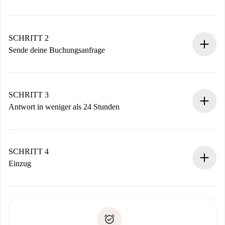
100% Online-Buchungsprozess.
Verifizierte Wohnungen und Vermieter.
Du erhältst alle notwendigen Informationen im Voraus.
SCHRITT 2
Sende deine Buchungsanfrage
Sende grundlegende Informationen zu deinem Profil und
deiner Zahlungsmethode.
Denk daran, dass wir dich erst belasten, wenn der
SCHRITT 3
Vermieter zustimmt.
Antwort in weniger als 24 Stunden
Der Vermieter hat bis zu 24 Stunden Zeit zu bestätigen.
Sobald die Buchung akzeptiert ist, belasten wir dich und
stellen den Kontakt her.
SCHRITT 4
Wenn der Vermieter ablehnen muss, entstehen keine
Einzug
Kosten und wir schlagen Alternativen vor.
Kläre mit dem Vermieter die Ankunftsdetails,
Benötigte Dokumente bei „
Spotahome plus
“-Objekten.
Schlüsselübergabe usw.
Personalausweis oder Reisepass
Spotahome überweist die erste Zahlung nur, wenn du keine
Zahlungsfähigkeitsnachweis
Probleme meldest.
Bankeinzug