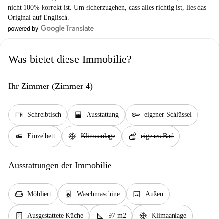
nicht 100% korrekt ist. Um sicherzugehen, dass alles richtig ist, lies das
Original auf Englisch.
Was bietet diese Immobilie?
Ihr Zimmer (Zimmer 4)
desk
window_open
key
Schreibtisch
Ausstattung
eigener Schlüssel
airline_seat_flat
ac_unit
soap
Einzelbett
Klimaanlage
eigenes Bad
Ausstattungen der Immobilie
chair
local_laundry_service
image
Möbliert
Waschmaschine
Außen
kitchen
square_foot
ac_unit
Ausgestattete Küche
97 m2
Klimaanlage