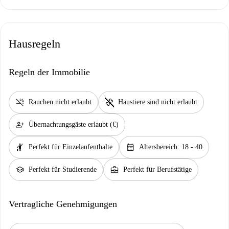
Hausregeln
Regeln der Immobilie
smoke_free
pet_supplies
Rauchen nicht erlaubt
Haustiere sind nicht erlaubt
person_add
Übernachtungsgäste erlaubt (€)
hail
calendar_month
Perfekt für Einzelaufenthalte
Altersbereich: 18 - 40
school
business_center
Perfekt für Studierende
Perfekt für Berufstätige
Vertragliche Genehmigungen