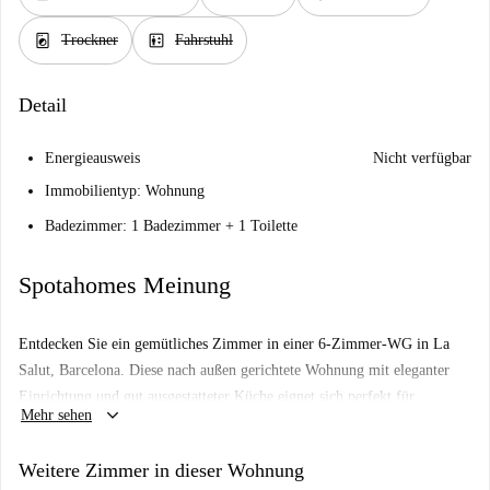
local_laundry_service
elevator
Trockner
Fahrstuhl
Detail
Energieausweis
Nicht verfügbar
Immobilientyp: Wohnung
Badezimmer: 1 Badezimmer + 1 Toilette
Spotahomes Meinung
Entdecken Sie ein gemütliches Zimmer in einer 6-Zimmer-WG in La
Salut, Barcelona. Diese nach außen gerichtete Wohnung mit eleganter
Einrichtung und gut ausgestatteter Küche eignet sich perfekt für
keyboard_arrow_down
Mehr sehen
Studenten und Berufstätige. WLAN sorgt für Konnektivität, und für Ihre
Wäsche ist mit einer privaten Waschmaschine gesorgt. Spotahome hat
Weitere Zimmer in dieser Wohnung
diese Immobilie überprüft, um sicherzustellen, dass alles wie abgebildet