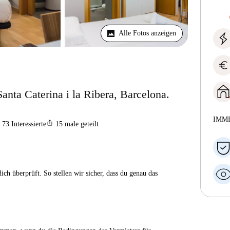
Alle Fotos anzeigen
euro
anta Caterina i la Ribera, Barcelona.
IMM
ios_share
73
Interessierte
15
male geteilt
ch überprüft. So stellen wir sicher, dass du genau das