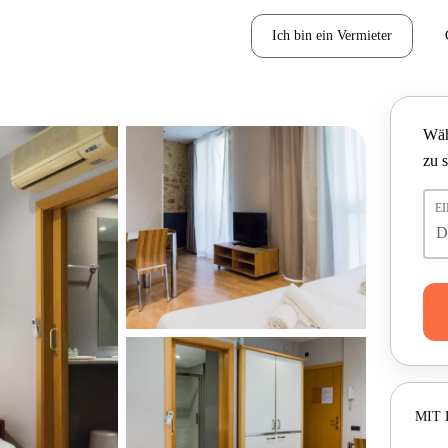
Ich bin ein Vermieter
Wäh
zu 
E
MIT 