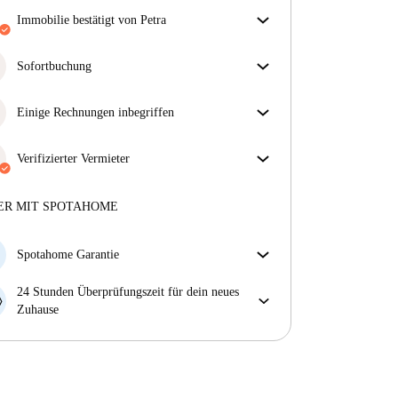
Immobilie bestätigt von Petra
Unser Homechecker hat die Immobilie für dich
überprüft. So stellen wir sicher, dass du genau das
Sofortbuchung
bekommst, was im Inserat zu sehen ist.
Tolle Neuigkeiten! Deine Buchungsanfrage wird
Mehr über die Verifizierung
sofort akzeptiert, sofern du die
Einige Rechnungen inbegriffen
Sofortbuchungsbedingungen
erfüllst.
Einige Nebenkosten sind inbegriffen, andere nicht.
Sieh dir die Beschreibung des Inserats an, um zu
Verifizierter Vermieter
sehen, welche Nebenkosten in deiner Miete enthalten
Professionell
·
11 Jahre
mit uns
sind und welche du zusätzlich bezahlen musst.
Mehr über diesen Vermieter
ER MIT SPOTAHOME
Mehr über die Verifizierung
Spotahome Garantie
Falls der Vermieter deine Buchung kurzfristig
24 Stunden Überprüfungszeit für dein neues
storniert, werden wir dir entweder A) ein Hotel
Zuhause
bezahlen und dir helfen eine neue Wohnung zu
Bei Abweichungen vom Inserat, melde dich sofort
finden oder B) den gezahlten Betrag vollständig
innerhalb von 24 Stunden, damit wir das Problem
zurückerstatten.
lösen können.