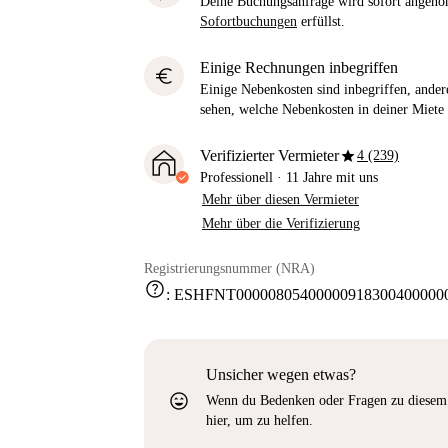
Deine Buchungsanfrage wird sofort ange
Sofortbuchungen
erfüllst.
Einige Rechnungen inbegriffen
euro
Einige Nebenkosten sind inbegriffen, andere
sehen, welche Nebenkosten in deiner Miete 
star
Verifizierter Vermieter
4 (239)
Professionell
·
11 Jahre
mit uns
Mehr über diesen Vermieter
Mehr über die Verifizierung
Registrierungsnummer (NRA)
help
:
ESHFNT000008054000009183004000000
Unsicher wegen etwas?
sentiment_very_satisfied
Wenn du Bedenken oder Fragen zu diesem 
hier, um zu helfen.