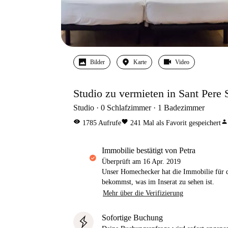
Bilder
Karte
Video
Studio zu vermieten in Sant Pere S
Studio
0
Schlafzimmer
1
Badezimmer
visibility
favorite
person
1785
Aufrufe
241
Mal als Favorit gespeichert
Immobilie bestätigt von Petra
Überprüft am
16 Apr. 2019
Unser Homechecker hat die Immobilie für di
bekommst, was im Inserat zu sehen ist.
Mehr über die Verifizierung
Sofortige Buchung