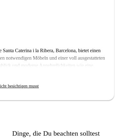
Santa Caterina i la Ribera, Barcelona, bietet einen
en notwendigen Möbeln und einer voll ausgestatteten
usblick und moderne Annehmlichkeiten wie eine
n gemütlichen Balkon oder eine Terrasse. WLAN ist
home geprüft.
icht besichtigen musst
egend in der Nähe zahlreicher Sehenswürdigkeiten,
nt A Marieta De l'Ull Viu. Auch andere sehenswerte
 Foundation sind in der Nähe, was die Lage ideal
as zu entdecken.
Dinge, die Du beachten solltest