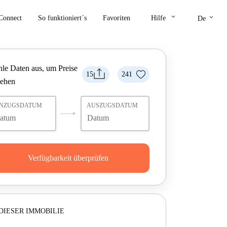
keyboard_arrow_down
keyboard_arrow_down
Connect
So funktioniert´s
Favoriten
Hilfe
De
le Daten aus, um Preise
15
241
sehen
INZUGSDATUM
AUSZUGSDATUM
Verfügbarkeit überprüfen
DIESER IMMOBILIE