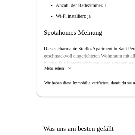
Anzahl der Badezimmer: 1
Wi-Fi installiert: ja
Spotahomes Meinung
Dieses charmante Studio-Apartment in Sant Pere 
geschmackvoll eingerichteten Wohnraum mit all
Küche. Die Unterkunft bietet einen schönen A
keyboard_arrow_down
Mehr sehen
individuell regulierbare Klimaanlage und eine
inklusive, und die Unterkunft wurde von Spota
Wir haben diese Immobilie verifiziert, damit du sie n
Das Studio befindet sich in einer lebendigen G
darunter die Plaça Sant Agustí Vell und die Fo
Orte wie Mytrips Barcelona und die Blueproject
macht, um die vielfältige Kulturszene Barcelon
Was uns am besten gefällt