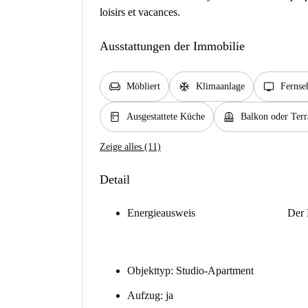
loisirs et vacances.
Ausstattungen der Immobilie
chair
ac_unit
tv
Möbliert
Klimaanlage
Fernse
kitchen
balcony
Ausgestattete Küche
Balkon oder Terr
Zeige alles (11)
Detail
Energieausweis
Der 
Objekttyp: Studio-Apartment
Aufzug: ja