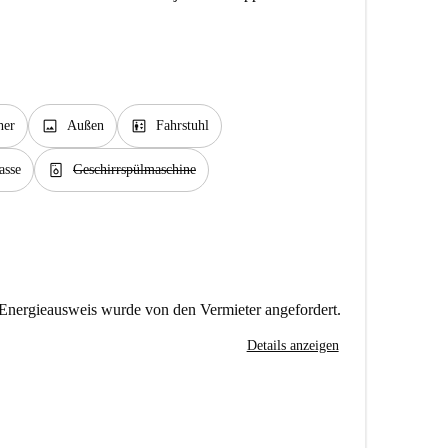
image
elevator
her
Außen
Fahrstuhl
dishwasher_gen
asse
Geschirrspülmaschine
Energieausweis wurde von den Vermieter angefordert.
Details anzeigen