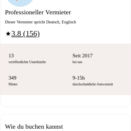
Professioneller Vermieter
Dieser Vermieter spricht Deutsch, Englisch
3.8 (156)
star
13
Seit 2017
veröffentlichte Unterkünfte
bei uns
349
9-15h
Mieter
durchschnittliche Antwortzeit
Wie du buchen kannst