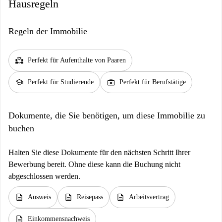
Hausregeln
Regeln der Immobilie
partner_heart
Perfekt für Aufenthalte von Paaren
school
business_center
Perfekt für Studierende
Perfekt für Berufstätige
Dokumente, die Sie benötigen, um diese Immobilie zu
buchen
Halten Sie diese Dokumente für den nächsten Schritt Ihrer
Bewerbung bereit. Ohne diese kann die Buchung nicht
abgeschlossen werden.
description
description
description
Ausweis
Reisepass
Arbeitsvertrag
description
Einkommensnachweis