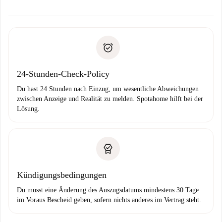
Kosten und wir schlagen Alternativen vor.
Kläre mit dem Vermieter die Ankunftsdetails,
Benötigte Dokumente bei „
Spotahome plus
“-Objekten.
Schlüsselübergabe usw.
Personalausweis oder Reisepass
Spotahome überweist die erste Zahlung nur, wenn du keine
Zahlungsfähigkeitsnachweis
Probleme meldest.
Bankeinzug
24-Stunden-Check-Policy
Du hast 24 Stunden nach Einzug, um wesentliche Abweichungen
zwischen Anzeige und Realität zu melden. Spotahome hilft bei der
Lösung.
Kündigungsbedingungen
Du musst eine Änderung des Auszugsdatums mindestens 30 Tage
im Voraus Bescheid geben, sofern nichts anderes im Vertrag steht.