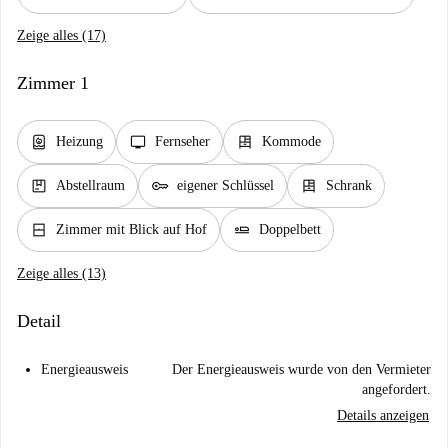
Zeige alles (17)
Zimmer 1
water_heater
tv
dresser
Heizung
Fernseher
Kommode
package
key
dresser
Abstellraum
eigener Schlüssel
Schrank
window_closed
airline_seat_flat
Zimmer mit Blick auf Hof
Doppelbett
Zeige alles (13)
Detail
Energieausweis
Der Energieausweis wurde von den Vermieter
angefordert.
Details anzeigen