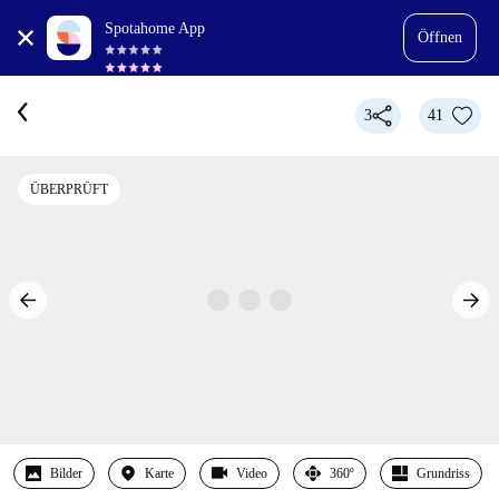
Spotahome App
Öffnen
3
41
ÜBERPRÜFT
Bilder
Karte
Video
360º
Grundriss