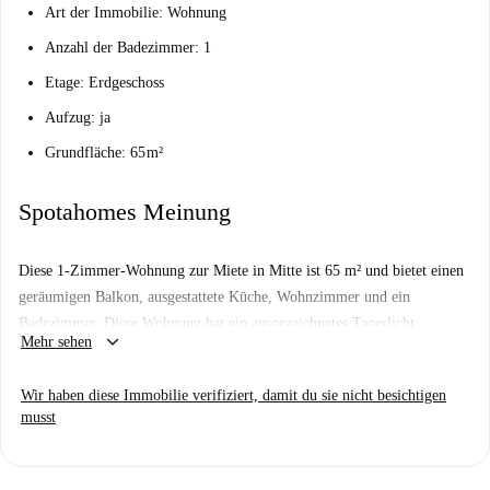
Art der Immobilie: Wohnung
Anzahl der Badezimmer: 1
Etage: Erdgeschoss
Aufzug: ja
Grundfläche: 65 m²
Spotahomes Meinung
Diese 1-Zimmer-Wohnung zur Miete in Mitte ist 65 m² und bietet einen
geräumigen Balkon, ausgestattete Küche, Wohnzimmer und ein
Badezimmer. Diese Wohnung hat ein ausgezeichnetes Tageslicht,
keyboard_arrow_down
Mehr sehen
Zentralheizung und ist mit modernen Annehmlichkeiten ausgestattet.
Zu den Attraktionen wie der Humboldt-Universität zu Berlin und der
Wir haben diese Immobilie verifiziert, damit du sie nicht besichtigen
Museumsinsel, ist Mitte ein touristisches Viertel mit viel zu bieten. Mit
musst
hervorragenden öffentlichen Verkehrsmitteln in der Nähe, sind die
Bewohner gut verbunden für einfachen Zugang zum Stadtzentrum und
den umliegenden Regionen.