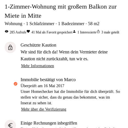
1-Zimmer-Wohnung mit großem Balkon zur
Miete in Mitte
Wohnung
1
Schlafzimmer
1
Badezimmer
58
m2
visibility
favorite
person
ios_share
285
Aufrufe
41
Mal als Favorit gespeichert
1
Interessierte
3
male geteilt
Geschützte Kaution
lock
Wir sind für dich da! Wenn dein Vermieter deine
Kaution nicht zurückzahlt, tun wir es.
Mehr Informationen
Immobilie bestätigt von Marco
Überprüft am
16 Mai 2017
Unser Homechecker hat die Immobilie für dich überprüft. So
stellen wir sicher, dass du genau das bekommst, was im
Inserat zu sehen ist.
Mehr über die Verifizierung
Einige Rechnungen inbegriffen
euro