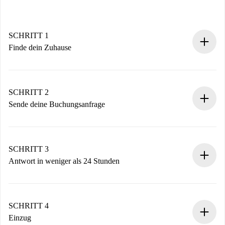
SCHRITT 1
Finde dein Zuhause
100% Online-Buchungsprozess.
Verifizierte Wohnungen und Vermieter.
Du erhältst alle notwendigen Informationen im Voraus.
SCHRITT 2
Sende deine Buchungsanfrage
Sende grundlegende Informationen zu deinem Profil und
deiner Zahlungsmethode.
Denk daran, dass wir dich erst belasten, wenn der
SCHRITT 3
Vermieter zustimmt.
Antwort in weniger als 24 Stunden
Der Vermieter hat bis zu 24 Stunden Zeit zu bestätigen.
Sobald die Buchung akzeptiert ist, belasten wir dich und
stellen den Kontakt her.
SCHRITT 4
Wenn der Vermieter ablehnen muss, entstehen keine
Einzug