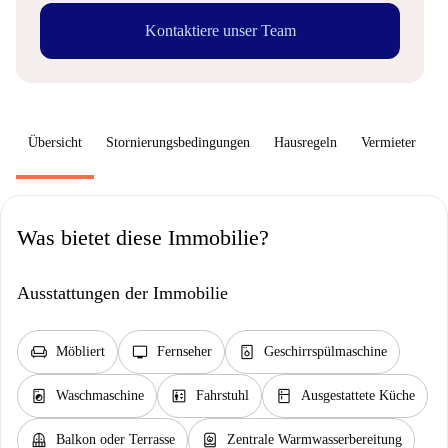
Kontaktiere unser Team
Übersicht
Stornierungsbedingungen
Hausregeln
Vermieter
W
Was bietet diese Immobilie?
Ausstattungen der Immobilie
chair
tv
dishwasher_gen
Möbliert
Fernseher
Geschirrspülmaschine
local_laundry_service
elevator
kitchen
Waschmaschine
Fahrstuhl
Ausgestattete Küche
balcony
water_heater
Balkon oder Terrasse
Zentrale Warmwasserbereitung