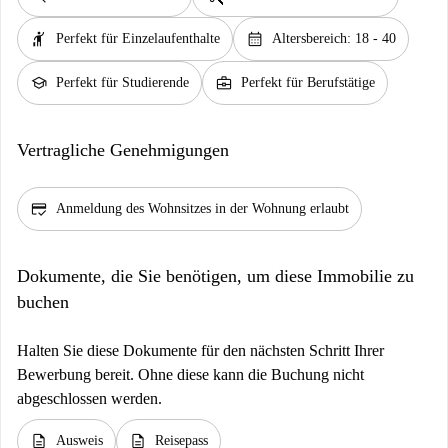
hail
calendar_month
Perfekt für Einzelaufenthalte
Altersbereich: 18 - 40
school
business_center
Perfekt für Studierende
Perfekt für Berufstätige
Vertragliche Genehmigungen
credit_score
Anmeldung des Wohnsitzes in der Wohnung erlaubt
Dokumente, die Sie benötigen, um diese Immobilie zu
buchen
Halten Sie diese Dokumente für den nächsten Schritt Ihrer
Bewerbung bereit. Ohne diese kann die Buchung nicht
abgeschlossen werden.
description
description
Ausweis
Reisepass