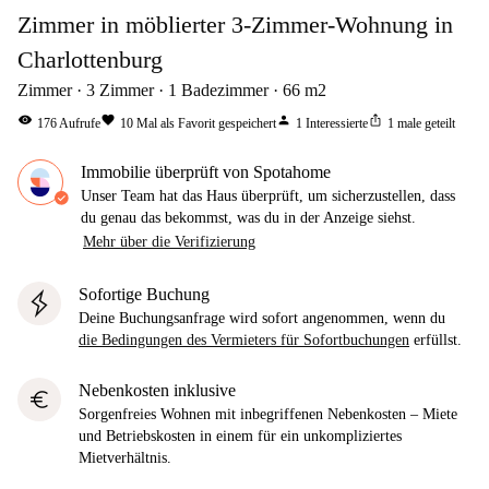
Zimmer in möblierter 3-Zimmer-Wohnung in
Charlottenburg
Zimmer
3
Zimmer
1
Badezimmer
66
m2
visibility
favorite
person
ios_share
176
Aufrufe
10
Mal als Favorit gespeichert
1
Interessierte
1
male geteilt
Immobilie überprüft von Spotahome
Unser Team hat das Haus überprüft, um sicherzustellen, dass
du genau das bekommst, was du in der Anzeige siehst.
Mehr über die Verifizierung
Sofortige Buchung
Deine Buchungsanfrage wird sofort angenommen, wenn du
die Bedingungen des Vermieters für Sofortbuchungen
erfüllst.
Nebenkosten inklusive
euro
Sorgenfreies Wohnen mit inbegriffenen Nebenkosten – Miete
und Betriebskosten in einem für ein unkompliziertes
Mietverhältnis.