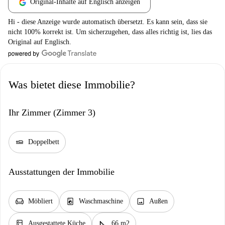
Original-Inhalte auf Englisch anzeigen
Hi - diese Anzeige wurde automatisch übersetzt. Es kann sein, dass sie
nicht 100% korrekt ist. Um sicherzugehen, dass alles richtig ist, lies das
Original auf Englisch.
Was bietet diese Immobilie?
Ihr Zimmer (Zimmer 3)
airline_seat_flat
Doppelbett
Ausstattungen der Immobilie
chair
local_laundry_service
image
Möbliert
Waschmaschine
Außen
kitchen
square_foot
Ausgestattete Küche
66 m2