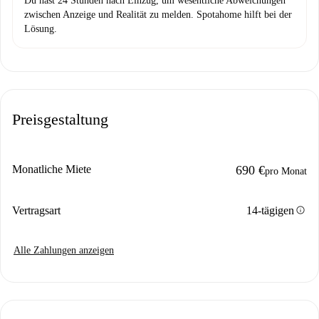
Du hast 24 Stunden nach Einzug, um wesentliche Abweichungen
zwischen Anzeige und Realität zu melden. Spotahome hilft bei der
Lösung.
Preisgestaltung
Monatliche Miete
690 €
pro Monat
info
Vertragsart
14-tägigen
Alle Zahlungen anzeigen