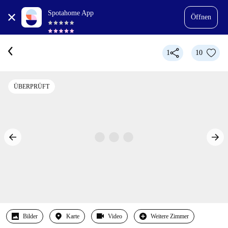
Spotahome App
Öffnen
1
10
ÜBERPRÜFT
Bilder
Karte
Video
Weitere Zimmer