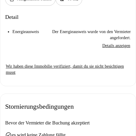
Detail
Energieausweis
Der Energieausweis wurde von den Vermieter
angefordert.
Details anzeigen
Wir haben diese Immobilie verifiziert, damit du sie nicht besichtigen
musst
Stornierungsbedingungen
Bevor der Vermieter die Buchung akzeptiert
check_circle
es wird keine Zahlung fällig