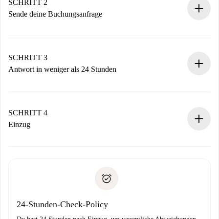
Du erhältst alle notwendigen Informationen im Voraus.
SCHRITT 2
Sende deine Buchungsanfrage
Sende grundlegende Informationen zu deinem Profil und
deiner Zahlungsmethode.
Denk daran, dass wir dich erst belasten, wenn der
SCHRITT 3
Vermieter zustimmt.
Antwort in weniger als 24 Stunden
Der Vermieter hat bis zu 24 Stunden Zeit zu bestätigen.
Sobald die Buchung akzeptiert ist, belasten wir dich und
stellen den Kontakt her.
SCHRITT 4
Wenn der Vermieter ablehnen muss, entstehen keine
Einzug
Kosten und wir schlagen Alternativen vor.
Kläre mit dem Vermieter die Ankunftsdetails,
Benötigte Dokumente bei „
Spotahome plus
“-Objekten.
Schlüsselübergabe usw.
Personalausweis oder Reisepass
Spotahome überweist die erste Zahlung nur, wenn du keine
Zahlungsfähigkeitsnachweis
Probleme meldest.
Bankeinzug
24-Stunden-Check-Policy