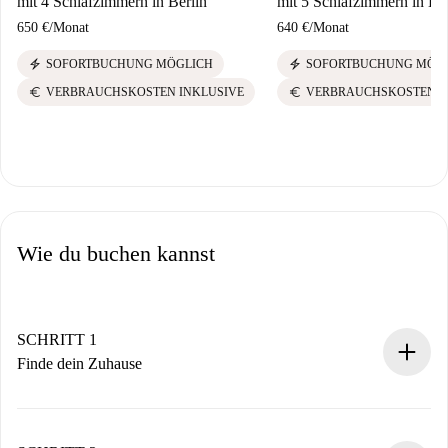
mit 4 Schlafzimmern in Berlin
mit 5 Schlafzimmern in Ber
650 €
/
Monat
640 €
/
Monat
electric_bolt
electric_bolt
SOFORTBUCHUNG MÖGLICH
SOFORTBUCHUNG MÖG
euro
euro
VERBRAUCHSKOSTEN INKLUSIVE
VERBRAUCHSKOSTEN I
Wie du buchen kannst
SCHRITT 1
Finde dein Zuhause
100% Online-Buchungsprozess.
Verifizierte Wohnungen und Vermieter.