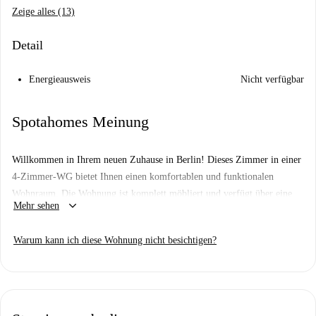
Zeige alles (13)
Detail
Energieausweis
Nicht verfügbar
Spotahomes Meinung
Willkommen in Ihrem neuen Zuhause in Berlin! Dieses Zimmer in einer
4-Zimmer-WG bietet Ihnen einen komfortablen und funktionalen
Wohnraum. Die Wohnung ist komplett möbliert und verfügt über eine
keyboard_arrow_down
Mehr sehen
voll ausgestattete Küche, eine Zentralheizung und die Mitbenutzung
einer Waschmaschine – für maximalen Wohnkomfort. Strom, Wasser,
Warum kann ich diese Wohnung nicht besichtigen?
Gas und WLAN sind in der Miete enthalten und bieten Ihnen somit ein
hervorragendes Preis-Leistungs-Verhältnis. Spotahome überprüft die
Vermieter zwar nicht persönlich, garantiert Ihnen aber ein sicheres und
vertrauenswürdiges Mieterlebnis.