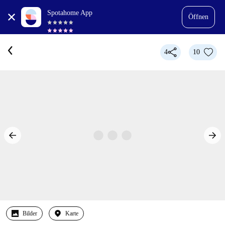
Spotahome App
Öffnen
4
10
Bilder
Karte