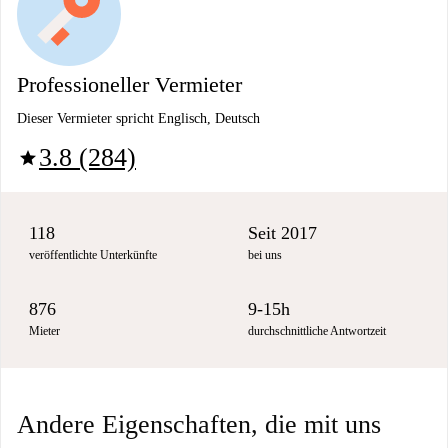
Professioneller Vermieter
Dieser Vermieter spricht Englisch, Deutsch
3.8 (284)
star
118
Seit 2017
veröffentlichte Unterkünfte
bei uns
876
9-15h
Mieter
durchschnittliche Antwortzeit
Andere Eigenschaften, die mit uns