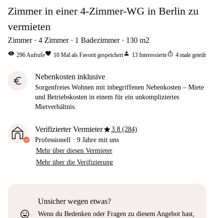
Zimmer in einer 4-Zimmer-WG in Berlin zu
vermieten
Zimmer
4
Zimmer
1
Badezimmer
130
m2
visibility
favorite
person
ios_share
296
Aufrufe
10
Mal als Favorit gespeichert
13
Interessierte
4
male geteilt
Nebenkosten inklusive
euro
Sorgenfreies Wohnen mit inbegriffenen Nebenkosten – Miete
und Betriebskosten in einem für ein unkompliziertes
Mietverhältnis.
star
Verifizierter Vermieter
3.8 (284)
Professionell
·
9 Jahre
mit uns
Mehr über diesen Vermieter
Mehr über die Verifizierung
Unsicher wegen etwas?
sentiment_very_satisfied
Wenn du Bedenken oder Fragen zu diesem Angebot hast,