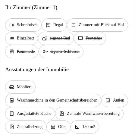
Ihr Zimmer (Zimmer 1)
desk
shelves
window_closed
Schreibtisch
Regal
Zimmer mit Blick auf Hof
airline_seat_flat
soap
tv
Einzelbett
eigenes Bad
Fernseher
dresser
key
Kommode
eigener Schlüssel
Ausstattungen der Immobilie
chair
Möbliert
local_laundry_service
image
Waschmaschine in den Gemeinschaftsbereichen
Außen
kitchen
water_heater
Ausgestattete Küche
Zentrale Warmwasserbereitung
water_heater
oven_gen
square_foot
Zentralheizung
Ofen
130 m2