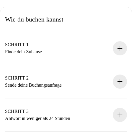
Wie du buchen kannst
SCHRITT 1
Finde dein Zuhause
100% Online-Buchungsprozess.
Verifizierte Wohnungen und Vermieter.
Du erhältst alle notwendigen Informationen im Voraus.
SCHRITT 2
Sende deine Buchungsanfrage
Sende grundlegende Informationen zu deinem Profil und
deiner Zahlungsmethode.
Denk daran, dass wir dich erst belasten, wenn der
SCHRITT 3
Vermieter zustimmt.
Antwort in weniger als 24 Stunden
Der Vermieter hat bis zu 24 Stunden Zeit zu bestätigen.