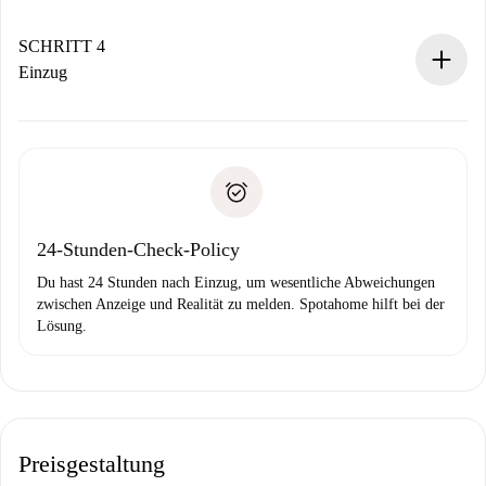
Sobald die Buchung akzeptiert ist, belasten wir dich und
stellen den Kontakt her.
SCHRITT 4
Wenn der Vermieter ablehnen muss, entstehen keine
Einzug
Kosten und wir schlagen Alternativen vor.
Kläre mit dem Vermieter die Ankunftsdetails,
Benötigte Dokumente bei „
Spotahome plus
“-Objekten.
Schlüsselübergabe usw.
Personalausweis oder Reisepass
Spotahome überweist die erste Zahlung nur, wenn du keine
Zahlungsfähigkeitsnachweis
Probleme meldest.
Bankeinzug
24-Stunden-Check-Policy
Du hast 24 Stunden nach Einzug, um wesentliche Abweichungen
zwischen Anzeige und Realität zu melden. Spotahome hilft bei der
Lösung.
Preisgestaltung