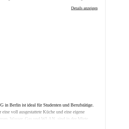
Details anzeigen
n Berlin ist ideal für Studenten und Berufstätige.
 eine voll ausgestattete Küche und eine eigene
trom, Wasser, Gas und WLAN, sind in der Miete
prüft und bestätigt, um Qualität und