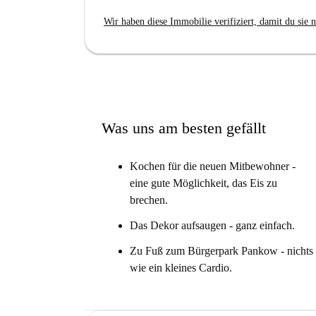
Zuverlässigkeit zu gewährleisten.
Wir haben diese Immobilie verifiziert, damit du sie n
Die Unterkunft liegt in Berlin, umgeben von ei
Sternplatz und Wing-Seng befinden sich in unmi
und Grillhaus-Steakhaus-Joumaa mit ihren vielf
Berliner Gastronomieszene direkt vor Ihrer Haus
Was uns am besten gefällt
Kochen für die neuen Mitbewohner -
eine gute Möglichkeit, das Eis zu
brechen.
Das Dekor aufsaugen - ganz einfach.
Zu Fuß zum Bürgerpark Pankow - nichts
wie ein kleines Cardio.