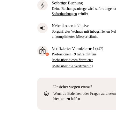
Sofortige Buchung
Deine Buchungsanfrage wird sofort ange
Sofortbuchungen
erfüllst.
Nebenkosten inklusive
euro
Sorgenfreies Wohnen mit inbegriffenen Neb
unkompliziertes Mietverhältnis.
star
Verifizierter Vermieter
4 (937)
Professionell
·
9 Jahre
mit uns
Mehr über diesen Vermieter
Mehr über die Verifizierung
Unsicher wegen etwas?
sentiment_very_satisfied
Wenn du Bedenken oder Fragen zu diesem 
hier, um zu helfen.