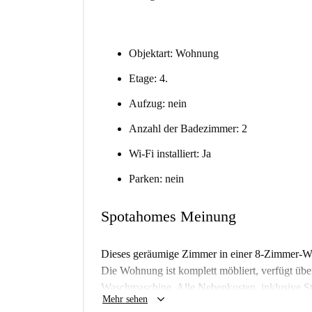
Objektart: Wohnung
Etage: 4.
Aufzug: nein
Anzahl der Badezimmer: 2
Wi-Fi installiert: Ja
Parken: nein
Spotahomes Meinung
Dieses geräumige Zimmer in einer 8-Zimmer-WG i
Die Wohnung ist komplett möbliert, verfügt über
Waschmaschine. Alle Nebenkosten, inklusive S
keyboard_arrow_down
Mehr sehen
enthalten. Die Wohnung wurde von Spotahome ge