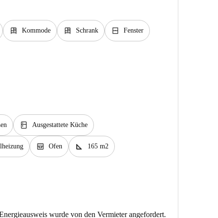
dresser
dresser
window_closed
Kommode
Schrank
Fenster
kitchen
en
Ausgestattete Küche
oven_gen
square_foot
lheizung
Ofen
165 m2
Energieausweis wurde von den Vermieter angefordert.