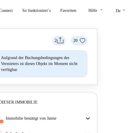
keyboard_arrow_down
keyboard_arrow_down
Connect
So funktioniert´s
Favoriten
Hilfe
De
2
20
Aufgrund der Buchungsbedingungen des
Vermieters ist dieses Objekt im Moment nicht
verfügbar.
DIESER IMMOBILIE
Immobilie bestätigt von Jaime
Unser Homechecker hat die Immobilie für dich