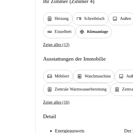
Ihr Zimmer (Zimmer 4)
water_heater
desk
image
Heizung
Schreibtisch
Außen
airline_seat_flat
ac_unit
Einzelbett
Klimaanlage
Zeige alles (13)
Ausstattungen der Immobilie
chair
local_laundry_service
image
Möbliert
Waschmaschine
Auß
water_heater
water_heater
Zentrale Warmwasserbereitung
Zentra
Zeige alles (16)
Detail
Energieausweis
Der 