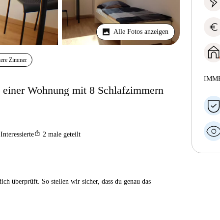
euro
Alle Fotos anzeigen
tere Zimmer
IMM
n einer Wohnung mit 8 Schlafzimmern
ios_share
Interessierte
2
male geteilt
ch überprüft. So stellen wir sicher, dass du genau das