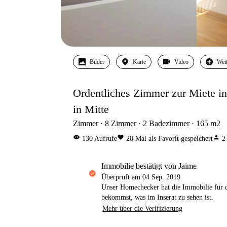
Bilder
Karte
Video
Wei
Ordentliches Zimmer zur Miete i
in Mitte
Zimmer
8
Zimmer
2
Badezimmer
165
m2
visibility
favorite
person
130
Aufrufe
20
Mal als Favorit gespeichert
2
Immobilie bestätigt von Jaime
Überprüft am
04 Sep. 2019
Unser Homechecker hat die Immobilie für di
bekommst, was im Inserat zu sehen ist.
Mehr über die Verifizierung