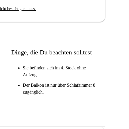
icht besichtigen musst
ner Vielzahl an Restaurants. Restaurants wie Zum
ttelbarer Nähe, ebenso wie Lokale wie Pizza Turtles
ältigen Küchen. Entdecken Sie die pulsierende
tür.
Dinge, die Du beachten solltest
Sie befinden sich im 4. Stock ohne
Aufzug.
Der Balkon ist nur über Schlafzimmer 8
zugänglich.