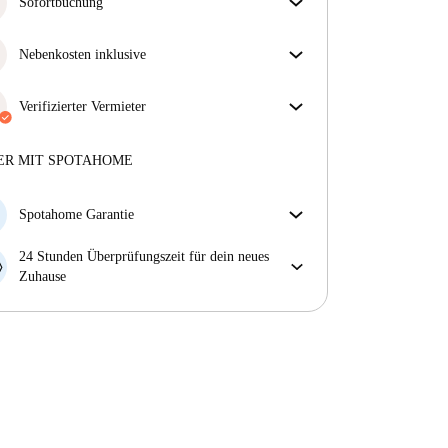
überprüft. So stellen wir sicher, dass du genau das
Sofortbuchung
bekommst, was im Inserat zu sehen ist.
Tolle Neuigkeiten! Deine Buchungsanfrage wird
Mehr über die Verifizierung
sofort akzeptiert, sofern du die
Nebenkosten inklusive
Sofortbuchungsbedingungen
erfüllst.
Sorgenfreies Wohnen mit inbegriffenen Nebenkosten
– Miete und Betriebskosten in einem für ein
Verifizierter Vermieter
unkompliziertes Mietverhältnis.
Professionell
·
9 Jahre
mit uns
Mehr über diesen Vermieter
ER MIT SPOTAHOME
Mehr über die Verifizierung
Spotahome Garantie
Falls der Vermieter deine Buchung kurzfristig
24 Stunden Überprüfungszeit für dein neues
storniert, werden wir dir entweder A) ein Hotel
Zuhause
bezahlen und dir helfen eine neue Wohnung zu
Bei Abweichungen vom Inserat, melde dich sofort
finden oder B) den gezahlten Betrag vollständig
innerhalb von 24 Stunden, damit wir das Problem
zurückerstatten.
lösen können.