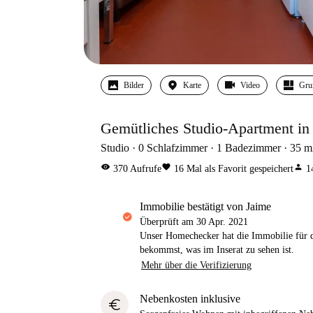
Bilder
Karte
Video
Gru
Gemütliches Studio-Apartment in
Studio
0
Schlafzimmer
1
Badezimmer
35
m
visibility
favorite
person
370
Aufrufe
16
Mal als Favorit gespeichert
1
Immobilie bestätigt von Jaime
Überprüft am
30 Apr. 2021
Unser Homechecker hat die Immobilie für di
bekommst, was im Inserat zu sehen ist.
Mehr über die Verifizierung
Nebenkosten inklusive
euro