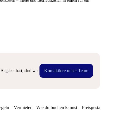
enkosten – Miete und Betriebskosten in einem für ein
Kontaktiere unser Team
Angebot hast, sind wir
egeln
Vermieter
Wie du buchen kannst
Preisgestaltung
Verfügba