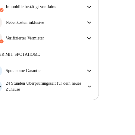
Immobilie bestätigt von Jaime
Unser Homechecker hat die Immobilie für dich
überprüft. So stellen wir sicher, dass du genau das
Nebenkosten inklusive
bekommst, was im Inserat zu sehen ist.
Sorgenfreies Wohnen mit inbegriffenen Nebenkosten
Mehr über die Verifizierung
– Miete und Betriebskosten in einem für ein
Verifizierter Vermieter
unkompliziertes Mietverhältnis.
Professionell
·
7 Jahre
mit uns
Mehr über diesen Vermieter
ER MIT SPOTAHOME
Mehr über die Verifizierung
Spotahome Garantie
Falls der Vermieter deine Buchung kurzfristig
24 Stunden Überprüfungszeit für dein neues
storniert, werden wir dir entweder A) ein Hotel
Zuhause
bezahlen und dir helfen eine neue Wohnung zu
Bei Abweichungen vom Inserat, melde dich sofort
finden oder B) den gezahlten Betrag vollständig
innerhalb von 24 Stunden, damit wir das Problem
zurückerstatten.
lösen können.