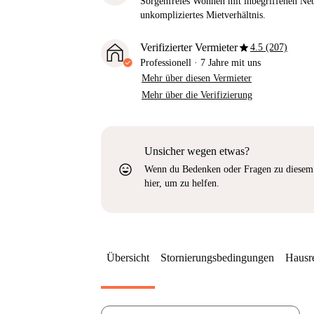
Sorgenfreies Wohnen mit inbegriffenen Neb
unkompliziertes Mietverhältnis.
star
Verifizierter Vermieter
4.5 (207)
Professionell
·
7 Jahre
mit uns
Mehr über diesen Vermieter
Mehr über die Verifizierung
Unsicher wegen etwas?
sentiment_very_satisfied
Wenn du Bedenken oder Fragen zu diesem 
hier, um zu helfen.
Übersicht
Stornierungsbedingungen
Hausr