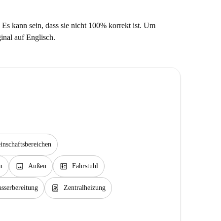
 Es kann sein, dass sie nicht 100% korrekt ist. Um
ginal auf Englisch.
nschaftsbereichen
image
elevator
n
Außen
Fahrstuhl
water_heater
sserbereitung
Zentralheizung