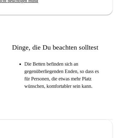
icht besichtigen musst
z aus und verfügt über große Fenster, die es schön
Dinge, die Du beachten solltest
und das ist wahr. Sie haben immer ein Bett für die
n Sie unruhig werden.
Die Betten befinden sich an
 Sie in einem gut angebundenen und dennoch
gegenüberliegenden Enden, so dass es
für Personen, die etwas mehr Platz
wünschen, komfortabler sein kann.
ete Küche.
chkeiten und Unterhaltung.
gut für Paare mit den Betten an gegenüberliegenden