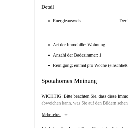
Detail
Energieausweis
Der 
Art der Immobilie: Wohnung
Anzahl der Badezimmer: 1
Reinigung: einmal pro Woche (einschließ
Spotahomes Meinung
WICHTIG: Bitte beachten Sie, dass diese Immobi
abweichen kann, was Sie auf den Bildern sehen
Das doppelte Problem
keyboard_arrow_down
Mehr sehen
Weil es perfekt für zwei ist