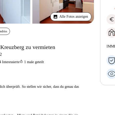
Alle Fotos anzeigen
euro
ndriss
 Kreuzberg zu vermieten
IMM
2
ios_share
4
Interessierte
1
male geteilt
ch überprüft. So stellen wir sicher, dass du genau das