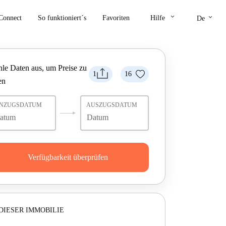
keyboard_arrow_down
keyboard_arrow_down
Connect
So funktioniert´s
Favoriten
Hilfe
De
le Daten aus, um Preise zu
1
16
en
INZUGSDATUM
AUSZUGSDATUM
Verfügbarkeit überprüfen
DIESER IMMOBILIE