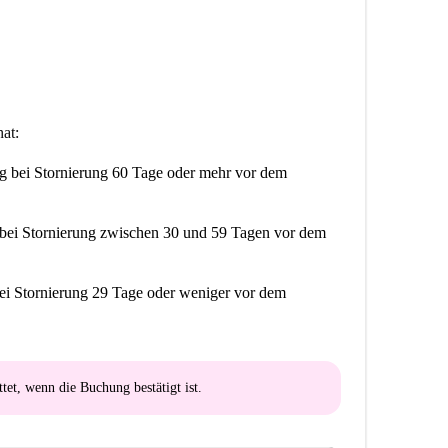
er Cuvrystraße, Berlin. Die Wohnung hat zwei
d frisch halten.
at:
rufstätigen oder Studenten ist, der in einem
ng
bei Stornierung 60 Tage oder mehr vor dem
bei Stornierung zwischen 30 und 59 Tagen vor dem
ei Stornierung 29 Tage oder weniger vor dem
ttet
, wenn die Buchung bestätigt ist.