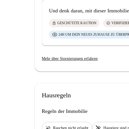
Und denk daran, mit dieser Immobilie
lock
check_circle
GESCHÜTZTE KAUTION
VERIFIZI
24H UM DEIN NEUES ZUHAUSE ZU ÜBERP
Mehr über Stornierungen erfahren
Hausregeln
Regeln der Immobilie
smoke_free
pet_supplies
Rauchen nicht erlaubt
Haustiere sind n