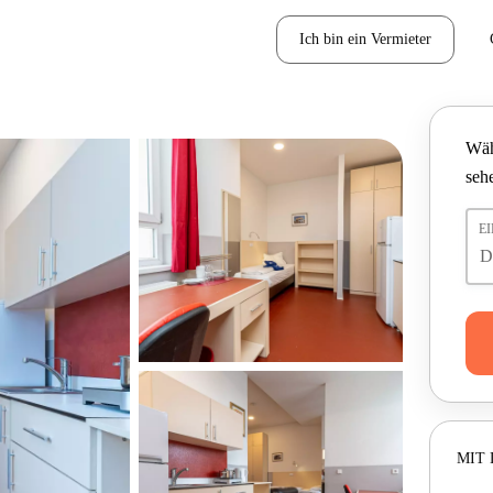
Ich bin ein Vermieter
Wäh
seh
E
MIT 