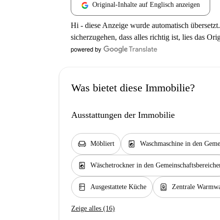
Original-Inhalte auf Englisch anzeigen
Hi - diese Anzeige wurde automatisch übersetzt.
sicherzugehen, dass alles richtig ist, lies das Ori
Was bietet diese Immobilie?
Ausstattungen der Immobilie
chair
local_laundry_service
Möbliert
Waschmaschine in den Gemei
local_laundry_service
Wäschetrockner in den Gemeinschaftsbereiche
kitchen
water_heater
Ausgestattete Küche
Zentrale Warmwa
Zeige alles (16)