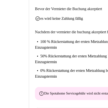
Enden.
Bevor der Vermieter die Buchung akzeptiert
Gib es mir direkt...
check_circle
Dies ist ein gemütliches Studio-Apartment in d
es wird keine Zahlung fällig
Einzelbetten und große Fenster, die es sonnig un
Nachdem der vermieter die buchung akzeptiert h
Wir denken, dass das Studio perfekt für einen Be
lebendigen Viertel leben möchte.
100 % Rückerstattung der ersten Mietzahlu
Einzugstermin
50% Rückerstattung der ersten Mietzahlung
Einzugstermin
0% Rückerstattung der ersten Mietzahlung
b
Einzugstermin
error
Die Spotahome Servicegebühr wird
nicht ersta