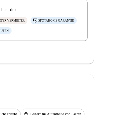
 hast du:
ERTER VERMIETER
SPOTAHOME GARANTIE
RÜFEN
partner_heart
icht erlaubt
Perfekt für Aufenthalte von Paaren