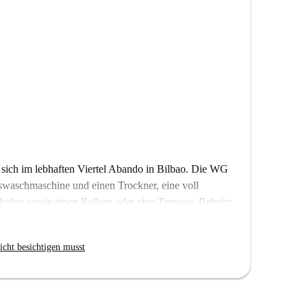
sich im lebhaften Viertel Abando in Bilbao. Die WG
tswaschmaschine und einen Trockner, eine voll
kofen sowie einen Balkon oder eine Terrasse. Beheizt
rmieter zu zahlen. Die WG ist ideal für Studenten und
sser, Gas, WLAN, Grundsteuer und Bettwäsche sind
icht besichtigen musst
 persönlich geprüft, um Komfort und Qualität zu
t vielen Annehmlichkeiten und Sehenswürdigkeiten. In