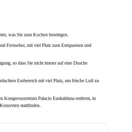
ante Assafir und Restaurante Alimentación sowie die
Sur la Tête (Frau mit einem Ziegelkorb auf dem Kopf)
hren Aufenthalt und erleben Sie die lebendige
attet, was Sie zum Kochen benötigen.
nd Fernseher, mit viel Platz zum Entspannen und
gung, so dass Sie nicht immer auf eine Dusche
dachten Essbereich mit viel Platz, um frische Luft zu
m Kongresszentrum Palacio Euskalduna entfernt, in
onzerten stattfinden.