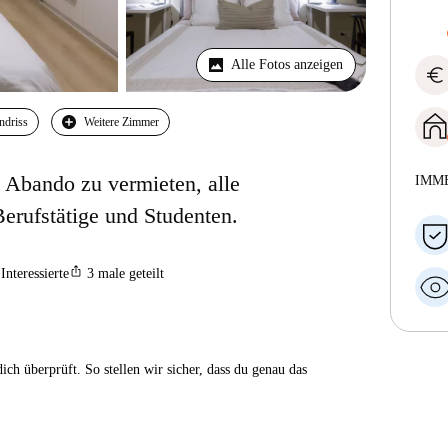
Alle Fotos anzeigen
euro
ndriss
Weitere Zimmer
Abando zu vermieten, alle
IMM
Berufstätige und Studenten.
ios_share
Interessierte
3
male geteilt
ch überprüft. So stellen wir sicher, dass du genau das