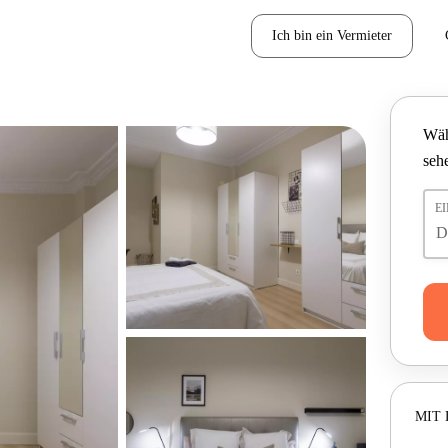
Ich bin ein Vermieter
Wäh
seh
E
MIT 