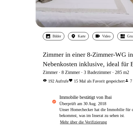
Bilder
Karte
Video
Gru
Zimmer in einer 8-Zimmer-WG in 
Nebenkosten inklusive, ideal für 
Zimmer
8
Zimmer
3
Badezimmer
285
m2
visibility
favorite
person
192
Aufrufe
15
Mal als Favorit gespeichert
7
Immobilie bestätigt von Ibai
Überprüft am
30 Aug. 2018
Unser Homechecker hat die Immobilie für di
bekommst, was im Inserat zu sehen ist.
Mehr über die Verifizierung