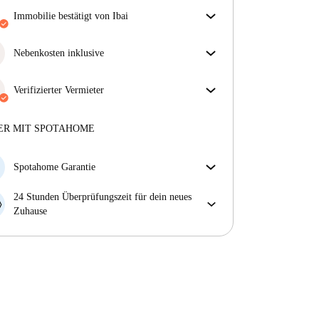
Immobilie bestätigt von Ibai
Unser Homechecker hat die Immobilie für dich
überprüft. So stellen wir sicher, dass du genau das
Nebenkosten inklusive
bekommst, was im Inserat zu sehen ist.
Sorgenfreies Wohnen mit inbegriffenen Nebenkosten
Mehr über die Verifizierung
– Miete und Betriebskosten in einem für ein
Verifizierter Vermieter
unkompliziertes Mietverhältnis.
Professionell
·
9 Jahre
mit uns
Mehr über diesen Vermieter
ER MIT SPOTAHOME
Mehr über die Verifizierung
Spotahome Garantie
Falls der Vermieter deine Buchung kurzfristig
24 Stunden Überprüfungszeit für dein neues
storniert, werden wir dir entweder A) ein Hotel
Zuhause
bezahlen und dir helfen eine neue Wohnung zu
Bei Abweichungen vom Inserat, melde dich sofort
finden oder B) den gezahlten Betrag vollständig
innerhalb von 24 Stunden, damit wir das Problem
zurückerstatten.
lösen können.