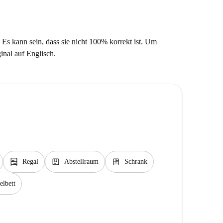
 Es kann sein, dass sie nicht 100% korrekt ist. Um
ginal auf Englisch.
shelves
package
dresser
Regal
Abstellraum
Schrank
lbett