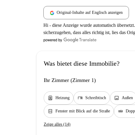
Original-Inhalte auf Englisch anzeigen
Hi - diese Anzeige wurde automatisch übersetzt.
sicherzugehen, dass alles richtig ist, lies das Ori
Was bietet diese Immobilie?
Ihr Zimmer (Zimmer 1)
water_heater
desk
image
Heizung
Schreibtisch
Außen
window_closed
airline_seat_flat
Fenster mit Blick auf die Straße
Doppe
Zeige alles (14)