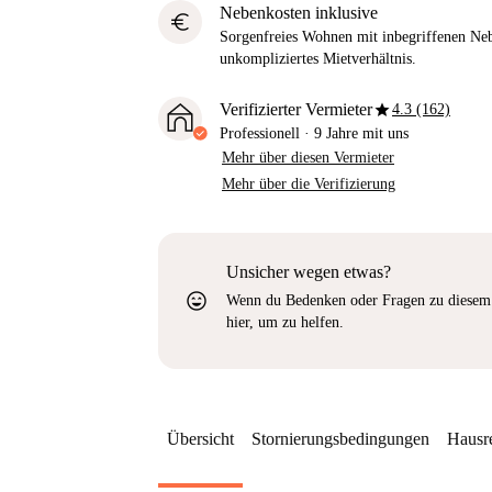
Nebenkosten inklusive
euro
Sorgenfreies Wohnen mit inbegriffenen Neb
unkompliziertes Mietverhältnis.
star
Verifizierter Vermieter
4.3 (162)
Professionell
·
9 Jahre
mit uns
Mehr über diesen Vermieter
Mehr über die Verifizierung
Unsicher wegen etwas?
sentiment_very_satisfied
Wenn du Bedenken oder Fragen zu diesem 
hier, um zu helfen.
Übersicht
Stornierungsbedingungen
Hausr