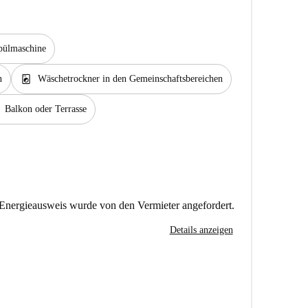
pülmaschine
local_laundry_service
n
Wäschetrockner in den Gemeinschaftsbereichen
Balkon oder Terrasse
Energieausweis wurde von den Vermieter angefordert.
Details anzeigen