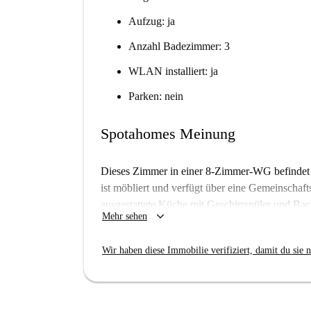
Aufzug: ja
Anzahl Badezimmer: 3
WLAN installiert: ja
Parken: nein
Spotahomes Meinung
Dieses Zimmer in einer 8-Zimmer-WG befindet 
ist möbliert und verfügt über eine Gemeinschaf
ausgestattete Küche mit Geschirrspüler und Bac
keyboard_arrow_down
Mehr sehen
wird mit Erdgas, die Heizkosten sind an den Ve
Berufstätige. Alle Nebenkosten wie Strom, Wa
Wir haben diese Immobilie verifiziert, damit du sie n
inklusive. Die Unterkunft wurde von Spotahome
gewährleisten.
Abando ist ein lebendiges Viertel in Bilbao mi