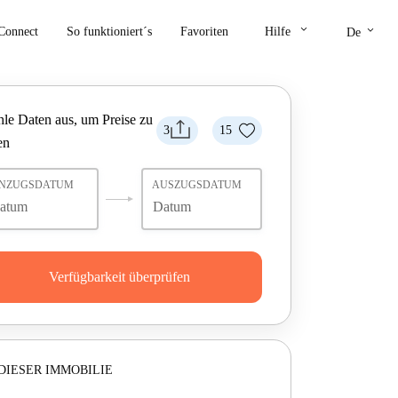
keyboard_arrow_down
keyboard_arrow_down
Connect
So funktioniert´s
Favoriten
Hilfe
De
le Daten aus, um Preise zu
3
15
en
INZUGSDATUM
AUSZUGSDATUM
Verfügbarkeit überprüfen
DIESER IMMOBILIE