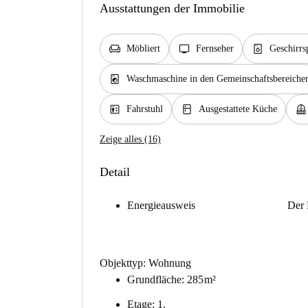
Ausstattungen der Immobilie
chair
tv
dishwasher_gen
Möbliert
Fernseher
Geschirrs
local_laundry_service
Waschmaschine in den Gemeinschaftsbereiche
elevator
kitchen
balcony
Fahrstuhl
Ausgestattete Küche
Zeige alles (16)
Detail
Energieausweis
Der 
Objekttyp: Wohnung
Grundfläche: 285 m²
Etage: 1.