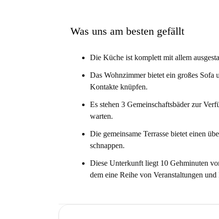
der Nähe befinden sich die Restaurants Restaur
Statue de Femme Portant un Panier de Briques 
– alles bequem zu erreichen. Buchen Sie jetzt I
Was uns am besten gefällt
Umgebung und die Annehmlichkeiten!
Die Küche ist komplett mit allem ausgest
Das Wohnzimmer bietet ein großes Sofa u
Kontakte knüpfen.
Es stehen 3 Gemeinschaftsbäder zur Verfü
warten.
Die gemeinsame Terrasse bietet einen über
schnappen.
Diese Unterkunft liegt 10 Gehminuten vo
dem eine Reihe von Veranstaltungen und K