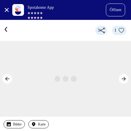
Spotahome App
Öffnen
3
1
Bilder
Karte