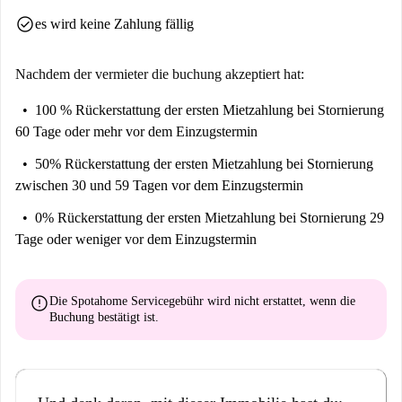
[ENG] - 300 € inklusive: Vertragserstellung und -registrierung,
check_circle
es wird keine Zahlung fällig
Buchungsverwaltung und -koordination, Assistenz und Support. Vor dem
Check-in zu bezahlen.
Nachdem der vermieter die buchung akzeptiert hat:
Nein
Nein
100 % Rückerstattung der ersten Mietzahlung
bei Stornierung
60 Tage oder mehr vor dem Einzugstermin
NB. Nach Bestätigung Ihrer Buchung werden Sie direkt von Spotahomes
lokalem Partner, der die Immobilie verwaltet, kontaktiert. Dieser wird
50% Rückerstattung der ersten Mietzahlung
bei Stornierung
Sie um die Zahlung der Kaution und der Nebenkosten für den ersten
zwischen 30 und 59 Tagen vor dem Einzugstermin
Monat bitten (sofern diese nicht bereits in der über Spotahome gezahlten
0% Rückerstattung der ersten Mietzahlung
bei Stornierung 29
Miete enthalten sind). Sie erhalten außerdem Anweisungen zum weiteren
Tage oder weniger vor dem Einzugstermin
Vorgehen beim Vertragsabschluss.
error
Die Spotahome Servicegebühr wird
nicht erstattet
, wenn die
Buchung bestätigt ist.