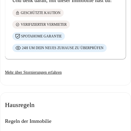
Und denk daran, mit dieser Immobilie hast du:
lock
GESCHÜTZTE KAUTION
check_circle
VERIFIZIERTER VERMIETER
SPOTAHOME GARANTIE
24H UM DEIN NEUES ZUHAUSE ZU ÜBERPRÜFEN
Mehr über Stornierungen erfahren
Hausregeln
Regeln der Immobilie