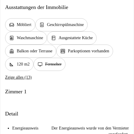
Ausstattungen der Immobilie
chair
dishwasher_gen
Möbliert
Geschirrspülmaschine
local_laundry_service
kitchen
Waschmaschine
Ausgestattete Küche
balcony
garage
Balkon oder Terrasse
Parkoptionen vorhanden
square_foot
tv
120 m2
Fernseher
Zeige alles (13)
Zimmer 1
Detail
Energieausweis
Der Energieausweis wurde von den Vermieter