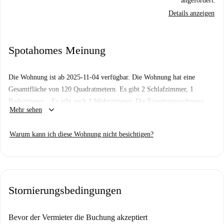
angefordert.
Details anzeigen
Spotahomes Meinung
Die Wohnung ist ab 2025-11-04 verfügbar. Die Wohnung hat eine
Gesamtfläche von 120 Quadratmetern. Es gibt 2 Schlafzimmer, 1
Badezimmer. . Es gibt auch 1 Wohnzimmer. Die Eigentumswohnung
keyboard_arrow_down
Mehr sehen
und die Hausgeldkosten sind in der monatlichen Miete enthalten. Es ist
ein Mindestaufenthalt von 1 Monat/en erforderlich. Es ist möglich,
Warum kann ich diese Wohnung nicht besichtigen?
direkt online zu buchen.
Erforderliche Unterlagen: - Finanzielle Garantie - Personalausweis
Erforderliche Unterlagen: - Finanzielle Garantien - Ausweis
[ITA] - 300 € im Preis inbegriffen: Entwurf und Registrierung des
Stornierungsbedingungen
Vertrags, organisatorische Geste der Vormerkung, Unterstützung und
Unterstützung. Bitte betreten Sie den Check-in.
Bevor der Vermieter die Buchung akzeptiert