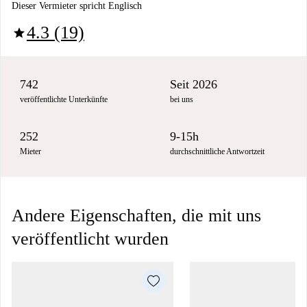
Dieser Vermieter spricht Englisch
4.3 (19)
star
742
Seit 2026
veröffentlichte Unterkünfte
bei uns
252
9-15h
Mieter
durchschnittliche Antwortzeit
Andere Eigenschaften, die mit uns
veröffentlicht wurden