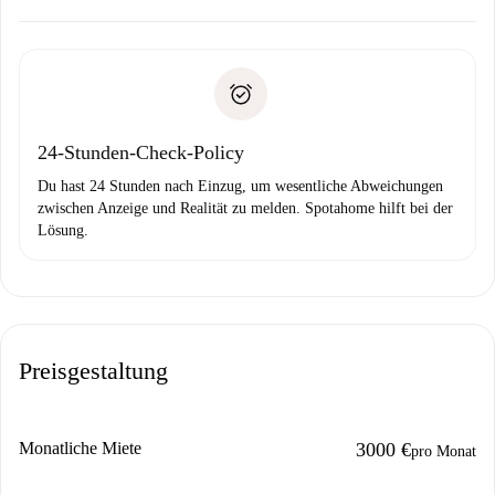
Kläre mit dem Vermieter die Ankunftsdetails,
Benötigte Dokumente bei „
Spotahome plus
“-Objekten.
Schlüsselübergabe usw.
Personalausweis oder Reisepass
Spotahome überweist die erste Zahlung nur, wenn du keine
Zahlungsfähigkeitsnachweis
Probleme meldest.
Bankeinzug
24-Stunden-Check-Policy
Du hast 24 Stunden nach Einzug, um wesentliche Abweichungen
zwischen Anzeige und Realität zu melden. Spotahome hilft bei der
Lösung.
Preisgestaltung
Monatliche Miete
3000 €
pro Monat