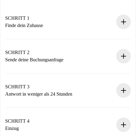
SCHRITT 1
Finde dein Zuhause
100% Online-Buchungsprozess.
Verifizierte Wohnungen und Vermieter.
Du erhältst alle notwendigen Informationen im Voraus.
SCHRITT 2
Sende deine Buchungsanfrage
Sende grundlegende Informationen zu deinem Profil und
deiner Zahlungsmethode.
Denk daran, dass wir dich erst belasten, wenn der
SCHRITT 3
Vermieter zustimmt.
Antwort in weniger als 24 Stunden
Der Vermieter hat bis zu 24 Stunden Zeit zu bestätigen.
Sobald die Buchung akzeptiert ist, belasten wir dich und
stellen den Kontakt her.
SCHRITT 4
Wenn der Vermieter ablehnen muss, entstehen keine
Einzug
Kosten und wir schlagen Alternativen vor.