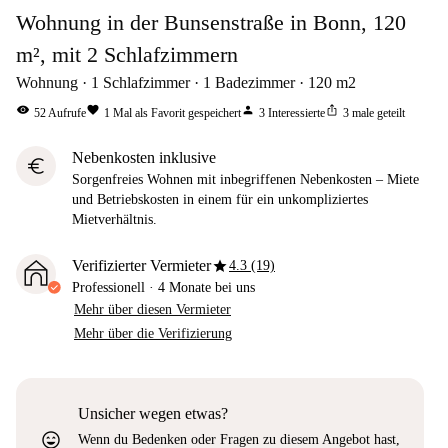
Wohnung in der Bunsenstraße in Bonn, 120
m², mit 2 Schlafzimmern
Wohnung
1
Schlafzimmer
1
Badezimmer
120
m2
visibility
favorite
person
ios_share
52
Aufrufe
1
Mal als Favorit gespeichert
3
Interessierte
3
male geteilt
Nebenkosten inklusive
euro
Sorgenfreies Wohnen mit inbegriffenen Nebenkosten – Miete
und Betriebskosten in einem für ein unkompliziertes
Mietverhältnis.
star
Verifizierter Vermieter
4.3 (19)
Professionell
·
4 Monate
bei uns
Mehr über diesen Vermieter
Mehr über die Verifizierung
Unsicher wegen etwas?
sentiment_very_satisfied
Wenn du Bedenken oder Fragen zu diesem Angebot hast,