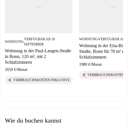
VERFÜGBAR AB 10
WOHNUNG
VERFÜGBAR AB 1
■
WOHNUNG
■
SEPTEMBER
Wohnung in der Elsa-Brän
Wohnung in der Paul-Langen-Straße
Straße, Bonn für 78 m² mit
in Bonn, 120 m², mit 2
Schlafzimmern
Schlafzimmern
1980 €
/
Monat
2650 €
/
Monat
euro
VERBRAUCHSKOSTEN I
euro
VERBRAUCHSKOSTEN INKLUSIVE
Wie du buchen kannst