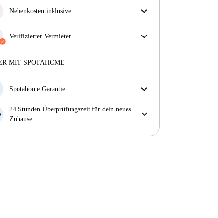
Nebenkosten inklusive
Sorgenfreies Wohnen mit inbegriffenen Nebenkosten
– Miete und Betriebskosten in einem für ein
Verifizierter Vermieter
unkompliziertes Mietverhältnis.
Privat
·
2 Jahre
mit uns
Mehr über diesen Vermieter
ER MIT SPOTAHOME
Mehr über die Verifizierung
Spotahome Garantie
Falls der Vermieter deine Buchung kurzfristig
24 Stunden Überprüfungszeit für dein neues
storniert, werden wir dir entweder A) ein Hotel
Zuhause
bezahlen und dir helfen eine neue Wohnung zu
Bei Abweichungen vom Inserat, melde dich sofort
finden oder B) den gezahlten Betrag vollständig
innerhalb von 24 Stunden, damit wir das Problem
zurückerstatten.
lösen können.