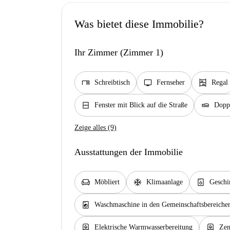
Was bietet diese Immobilie?
Ihr Zimmer (Zimmer 1)
desk
tv
shelves
Schreibtisch
Fernseher
Regal
window_closed
airline_seat_flat
Fenster mit Blick auf die Straße
Doppe
Zeige alles (9)
Ausstattungen der Immobilie
chair
ac_unit
dishwasher_gen
Möbliert
Klimaanlage
Geschi
local_laundry_service
Waschmaschine in den Gemeinschaftsbereiche
water_heater
water_heater
Elektrische Warmwasserbereitung
Zen