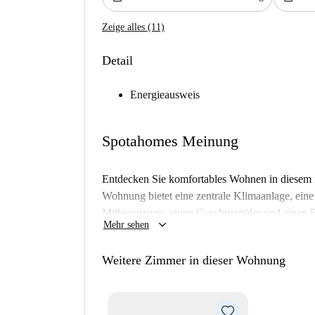
Zeige alles (11)
Detail
Energieausweis
Spotahomes Meinung
Entdecken Sie komfortables Wohnen in diesem 
Wohnung bietet eine zentrale Klimaanlage, eine
Mitbenutzung, einen Geschirrspüler und einen 
keyboard_arrow_down
Mehr sehen
für Mieter, die Wert auf Komfort legen: Alle 
inklusive.
Weitere Zimmer in dieser Wohnung
Das Apartment liegt im lebhaften Stadtteil Hoxt
das Thoresby House, der Supermarkt Co-op Food
Old Street. So sind alle Annehmlichkeiten und 