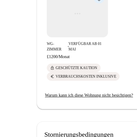
WG-
VERFÜGBAR AB 01
■
ZIMMER
MAI
£1200
/
Monat
lock
GESCHÜTZTE KAUTION
euro
VERBRAUCHSKOSTEN INKLUSIVE
Warum kann ich diese Wohnung nicht besichtigen?
Stornierungsbedingungen