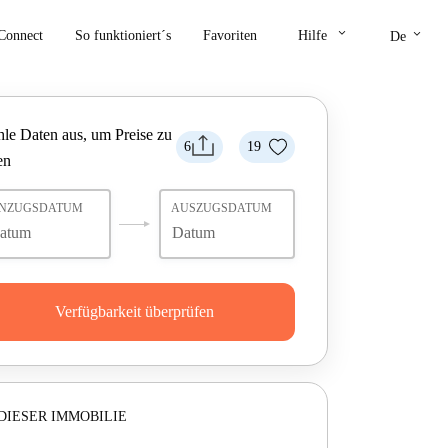
keyboard_arrow_down
keyboard_arrow_down
Connect
So funktioniert´s
Favoriten
Hilfe
De
le Daten aus, um Preise zu
6
19
en
INZUGSDATUM
AUSZUGSDATUM
Verfügbarkeit überprüfen
DIESER IMMOBILIE