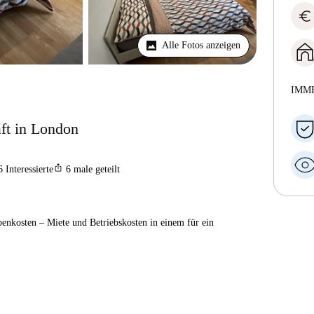
euro
Alle Fotos anzeigen
IMM
ft in London
ios_share
6
Interessierte
6
male geteilt
enkosten – Miete und Betriebskosten in einem für ein