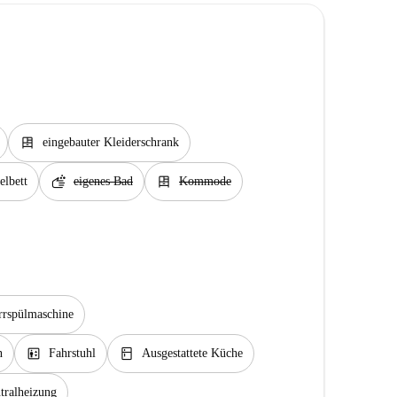
dresser
eingebauter Kleiderschrank
soap
dresser
lbett
eigenes Bad
Kommode
rrspülmaschine
elevator
kitchen
n
Fahrstuhl
Ausgestattete Küche
tralheizung