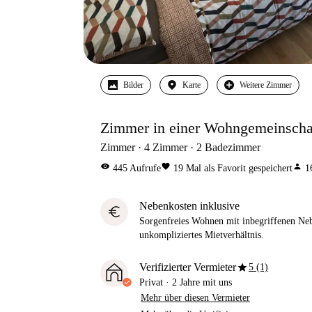
Bilder
Karte
Weitere Zimmer
Zimmer in einer Wohngemeinscha
Zimmer
4
Zimmer
2
Badezimmer
visibility
favorite
person
445
Aufrufe
19
Mal als Favorit gespeichert
1
Nebenkosten inklusive
euro
Sorgenfreies Wohnen mit inbegriffenen Neb
unkompliziertes Mietverhältnis.
star
Verifizierter Vermieter
5 (1)
Privat
·
2 Jahre
mit uns
Mehr über diesen Vermieter