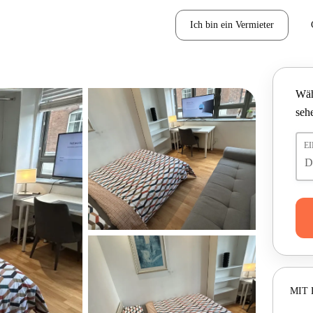
Ich bin ein Vermieter
Wäh
seh
E
MIT 