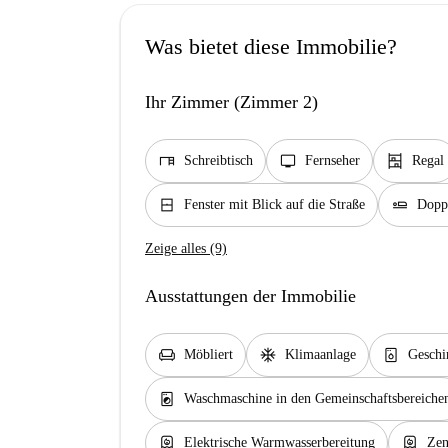
Was bietet diese Immobilie?
Ihr Zimmer (Zimmer 2)
desk
tv
shelves
Schreibtisch
Fernseher
Regal
window_closed
airline_seat_flat
Fenster mit Blick auf die Straße
Doppe
Zeige alles (9)
Ausstattungen der Immobilie
chair
ac_unit
dishwasher_gen
Möbliert
Klimaanlage
Geschi
local_laundry_service
Waschmaschine in den Gemeinschaftsbereiche
water_heater
water_heater
Elektrische Warmwasserbereitung
Zen