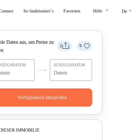
keyboard_arrow_down
keyboard_arrow_down
Connect
So funktioniert´s
Favoriten
Hilfe
De
le Daten aus, um Preise zu
2
9
en
INZUGSDATUM
AUSZUGSDATUM
Verfügbarkeit überprüfen
DIESER IMMOBILIE