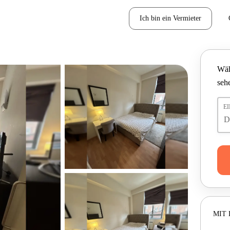
Ich bin ein Vermieter
Wäh
seh
E
MIT 