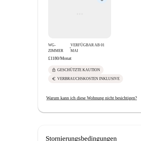
WG-
VERFÜGBAR AB 01
■
ZIMMER
MAI
£1180
/
Monat
lock
GESCHÜTZTE KAUTION
euro
VERBRAUCHSKOSTEN INKLUSIVE
Warum kann ich diese Wohnung nicht besichtigen?
Stornierungsbedingungen