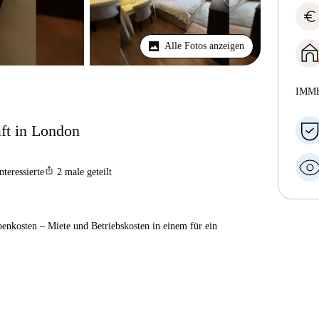
euro
Alle Fotos anzeigen
IMM
ft in London
ios_share
nteressierte
2
male geteilt
enkosten – Miete und Betriebskosten in einem für ein