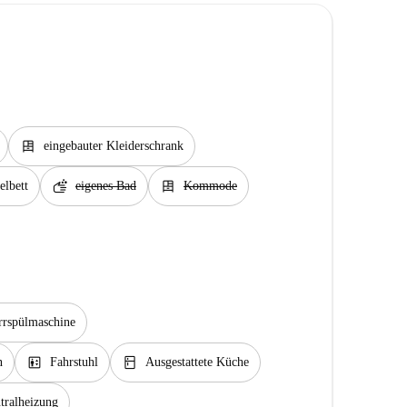
dresser
eingebauter Kleiderschrank
soap
dresser
lbett
eigenes Bad
Kommode
rrspülmaschine
elevator
kitchen
n
Fahrstuhl
Ausgestattete Küche
tralheizung