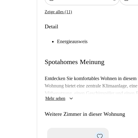
Zeige alles (11)
Detail
Energieausweis
Spotahomes Meinung
Entdecken Sie komfortables Wohnen in diesem 
Wohnung bietet eine zentrale Klimaanlage, eine
Mitbenutzung, einen Geschirrspüler und einen 
keyboard_arrow_down
Mehr sehen
für Mieter, die Wert auf Komfort legen: Alle 
inklusive.
Weitere Zimmer in dieser Wohnung
Das Apartment liegt im lebhaften Stadtteil Hoxt
das Thoresby House, der Supermarkt Co-op Food
Old Street. So sind alle Annehmlichkeiten und 