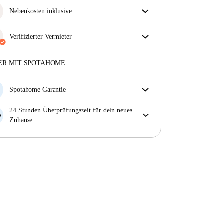
Nebenkosten inklusive
Sorgenfreies Wohnen mit inbegriffenen Nebenkosten
– Miete und Betriebskosten in einem für ein
Verifizierter Vermieter
unkompliziertes Mietverhältnis.
Privat
·
2 Jahre
mit uns
Mehr über diesen Vermieter
ER MIT SPOTAHOME
Mehr über die Verifizierung
Spotahome Garantie
Falls der Vermieter deine Buchung kurzfristig
24 Stunden Überprüfungszeit für dein neues
storniert, werden wir dir entweder A) ein Hotel
Zuhause
bezahlen und dir helfen eine neue Wohnung zu
Bei Abweichungen vom Inserat, melde dich sofort
finden oder B) den gezahlten Betrag vollständig
innerhalb von 24 Stunden, damit wir das Problem
zurückerstatten.
lösen können.