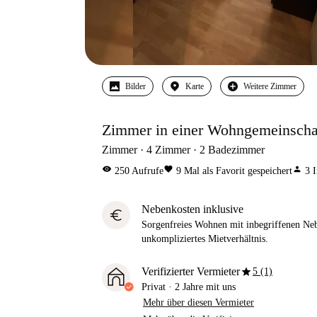
Bilder
Karte
Weitere Zimmer
Zimmer in einer Wohngemeinscha
Zimmer
4
Zimmer
2
Badezimmer
visibility
favorite
person
250
Aufrufe
9
Mal als Favorit gespeichert
3
I
Nebenkosten inklusive
euro
Sorgenfreies Wohnen mit inbegriffenen Neb
unkompliziertes Mietverhältnis.
star
Verifizierter Vermieter
5 (1)
Privat
·
2 Jahre
mit uns
Mehr über diesen Vermieter