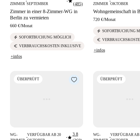
star
■
■
■
ZIMMER
SEPTEMBER
(485)
ZIMMER
OKTOBER
Zimmer in einer 8-Zimmer-WG in
Wohngemeinschaft in B
Berlin zu vermieten
720 €
/
Monat
660 €
/
Monat
electric_bolt
SOFORTBUCHUNG M
electric_bolt
SOFORTBUCHUNG MÖGLICH
euro
VERBRAUCHSKOSTE
euro
VERBRAUCHSKOSTEN INKLUSIVE
+infos
+infos
ÜBERPRÜFT
ÜBERPRÜFT
3.8
WG-
VERFÜGBAR AB 20
WG-
VERFÜGBAR AB 
star
■
■
■