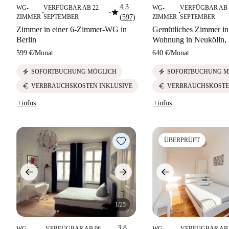
4.3
WG-
VERFÜGBAR AB 22
WG-
VERFÜGBAR AB 
star
■
■
■
ZIMMER
SEPTEMBER
(597)
ZIMMER
SEPTEMBER
Zimmer in einer 6-Zimmer-WG in
Gemütliches Zimmer in
Berlin
Wohnung in Neukölln, 
599 €
/
Monat
640 €
/
Monat
electric_bolt
electric_bolt
SOFORTBUCHUNG MÖGLICH
SOFORTBUCHUNG M
euro
euro
VERBRAUCHSKOSTEN INKLUSIVE
VERBRAUCHSKOSTE
+infos
+infos
ÜBERPRÜFT
1/25
3.8
WG-
VERFÜGBAR AB 06
WG-
VERFÜGBAR AB 