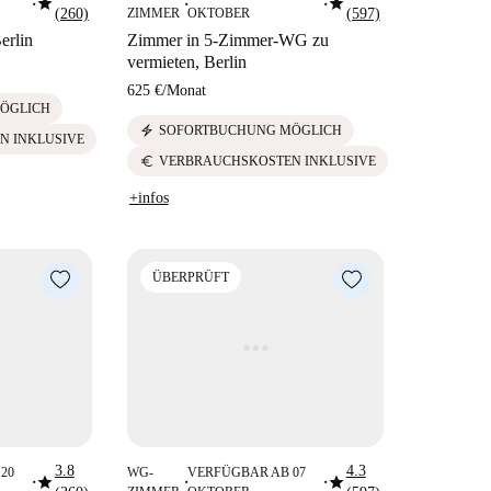
star
star
■
■
■
(260)
ZIMMER
OKTOBER
(597)
erlin
Zimmer in 5-Zimmer-WG zu
vermieten, Berlin
625 €
/
Monat
ÖGLICH
electric_bolt
SOFORTBUCHUNG MÖGLICH
N INKLUSIVE
euro
VERBRAUCHSKOSTEN INKLUSIVE
+infos
ÜBERPRÜFT
3.8
4.3
20
WG-
VERFÜGBAR AB 07
star
star
■
■
■