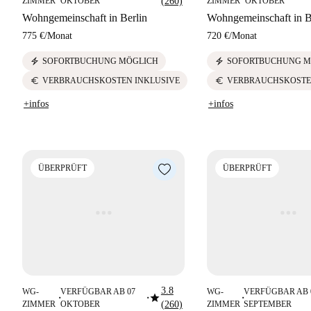
ZIMMER
OKTOBER
(260)
ZIMMER
OKTOBER
Wohngemeinschaft in Berlin
Wohngemeinschaft in B
775 €
/
Monat
720 €
/
Monat
electric_bolt
electric_bolt
SOFORTBUCHUNG MÖGLICH
SOFORTBUCHUNG M
euro
euro
VERBRAUCHSKOSTEN INKLUSIVE
VERBRAUCHSKOSTE
+infos
+infos
ÜBERPRÜFT
ÜBERPRÜFT
3.8
WG-
VERFÜGBAR AB 07
WG-
VERFÜGBAR AB 
star
■
■
■
ZIMMER
OKTOBER
(260)
ZIMMER
SEPTEMBER