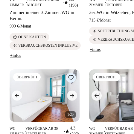
star
■
■
■
ZIMMER
AUGUST
(198)
ZIMMER
OKTOBER
Zimmer in einer 3-Zimmer-WG in
2er-WG in Witzleben, B
Berlin.
715 €
/
Monat
999 €
/
Monat
electric_bolt
SOFORTBUCHUNG M
savings
OHNE KAUTION
euro
VERBRAUCHSKOSTE
euro
VERBRAUCHSKOSTEN INKLUSIVE
+infos
+infos
ÜBERPRÜFT
ÜBERPRÜFT
1/20
4.3
WG-
VERFÜGBAR AB 30
WG-
VERFÜGBAR AB 
star
■
■
■