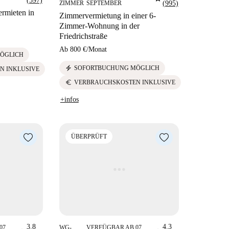
(597)
ZIMMER
SEPTEMBER
(995)
rmieten in
Zimmervermietung in einer 6-
Zimmer-Wohnung in der
Friedrichstraße
Ab
800 €
/
Monat
ÖGLICH
electric_bolt
SOFORTBUCHUNG MÖGLICH
N INKLUSIVE
euro
VERBRAUCHSKOSTEN INKLUSIVE
+infos
ÜBERPRÜFT
3.8
4.3
07
WG-
VERFÜGBAR AB 07