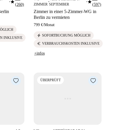
star
star
■
■
■
(260)
ZIMMER
SEPTEMBER
(597)
erlin
Zimmer in einer 5-Zimmer-WG in
Berlin zu vermieten
799 €
/
Monat
ÖGLICH
electric_bolt
SOFORTBUCHUNG MÖGLICH
N INKLUSIVE
euro
VERBRAUCHSKOSTEN INKLUSIVE
+infos
ÜBERPRÜFT