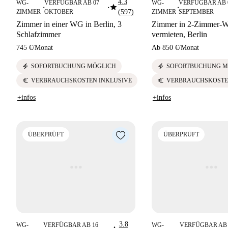
4.3
WG-
VERFÜGBAR AB 07
WG-
VERFÜGBAR AB 
star
■
■
■
ZIMMER
OKTOBER
(597)
ZIMMER
SEPTEMBER
Zimmer in einer WG in Berlin, 3
Zimmer in 2-Zimmer-
Schlafzimmer
vermieten, Berlin
745 €
/
Monat
Ab
850 €
/
Monat
electric_bolt
electric_bolt
SOFORTBUCHUNG MÖGLICH
SOFORTBUCHUNG M
euro
euro
VERBRAUCHSKOSTEN INKLUSIVE
VERBRAUCHSKOSTE
+infos
+infos
ÜBERPRÜFT
ÜBERPRÜFT
3.8
WG-
VERFÜGBAR AB 16
WG-
VERFÜGBAR AB 