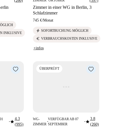
(260)
ZIMMER
OKTOBER
(597)
erlin
Zimmer in einer WG in Berlin, 3
Schlafzimmer
745 €
/
Monat
ÖGLICH
electric_bolt
SOFORTBUCHUNG MÖGLICH
N INKLUSIVE
euro
VERBRAUCHSKOSTEN INKLUSIVE
+infos
ÜBERPRÜFT
4.3
3.8
01
WG-
VERFÜGBAR AB 07
star
star
■
■
■
(995)
ZIMMER
SEPTEMBER
(260)