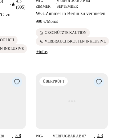
4.3
WG-
VERFÜGBAR AB 04
01
star
■
■
ZIMMER
SEPTEMBER
(995)
WG-Zimmer in Berlin zu vermieten
WG zu
990 €
/
Monat
lock
GESCHÜTZTE KAUTION
ÖGLICH
euro
VERBRAUCHSKOSTEN INKLUSIVE
N INKLUSIVE
+infos
ÜBERPRÜFT
3.8
4.3
20
WG-
VERFÜGBAR AB 07