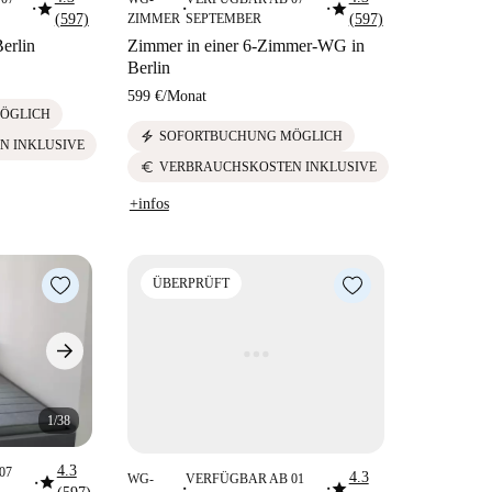
star
star
■
■
■
(597)
ZIMMER
SEPTEMBER
(597)
erlin
Zimmer in einer 6-Zimmer-WG in
Berlin
599 €
/
Monat
ÖGLICH
electric_bolt
SOFORTBUCHUNG MÖGLICH
N INKLUSIVE
euro
VERBRAUCHSKOSTEN INKLUSIVE
+infos
ÜBERPRÜFT
1/38
4.3
07
4.3
star
WG-
VERFÜGBAR AB 01
star
■
■
■