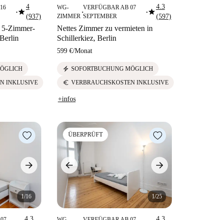
4
4.3
16
WG-
VERFÜGBAR AB 07
star
star
■
■
■
(937)
ZIMMER
SEPTEMBER
(597)
 5-Zimmer-
Nettes Zimmer zu vermieten in
Berlin
Schillerkiez, Berlin
599 €
/
Monat
electric_bolt
ÖGLICH
SOFORTBUCHUNG MÖGLICH
euro
N INKLUSIVE
VERBRAUCHSKOSTEN INKLUSIVE
+infos
ÜBERPRÜFT
1/16
1/25
4.3
4.3
07
WG-
VERFÜGBAR AB 07