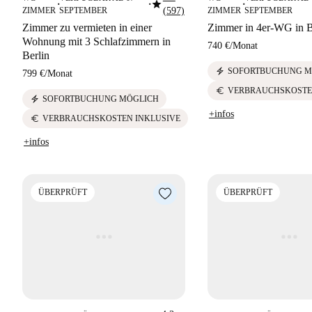
star
■
■
■
ZIMMER
SEPTEMBER
(597)
ZIMMER
SEPTEMBER
Zimmer zu vermieten in einer
Zimmer in 4er-WG in B
Wohnung mit 3 Schlafzimmern in
740 €
/
Monat
Berlin
electric_bolt
SOFORTBUCHUNG M
799 €
/
Monat
euro
VERBRAUCHSKOSTE
electric_bolt
SOFORTBUCHUNG MÖGLICH
+infos
euro
VERBRAUCHSKOSTEN INKLUSIVE
+infos
ÜBERPRÜFT
ÜBERPRÜFT