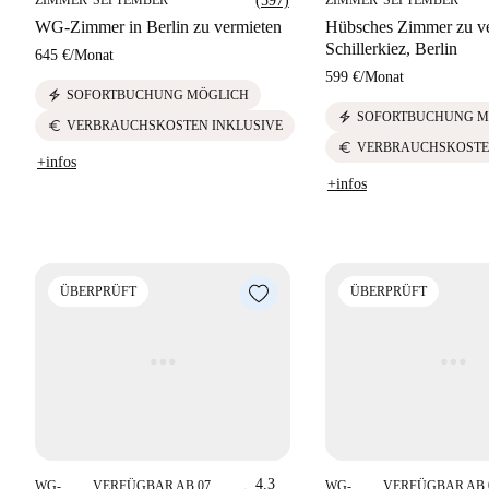
ZIMMER
SEPTEMBER
(597)
ZIMMER
SEPTEMBER
WG-Zimmer in Berlin zu vermieten
Hübsches Zimmer zu ve
Schillerkiez, Berlin
645 €
/
Monat
599 €
/
Monat
electric_bolt
SOFORTBUCHUNG MÖGLICH
electric_bolt
SOFORTBUCHUNG M
euro
VERBRAUCHSKOSTEN INKLUSIVE
euro
VERBRAUCHSKOSTE
+infos
+infos
ÜBERPRÜFT
ÜBERPRÜFT
4.3
WG-
VERFÜGBAR AB 07
WG-
VERFÜGBAR AB 