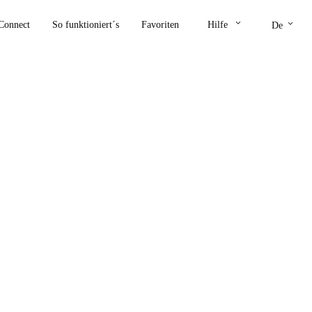
keyboard_arrow_down
keyboard_arrow_down
Connect
So funktioniert´s
Favoriten
Hilfe
De