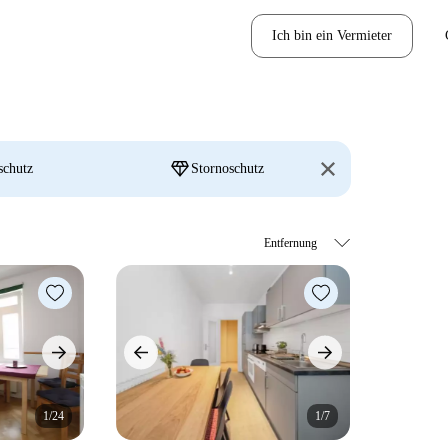
Ich bin ein Vermieter
diamond
schutz
Stornoschutz
1/24
1/7