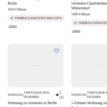
Berlin
vermieten Charlottenbu
Wilmersdorf
1650 €
/
Monat
1400 €
/
Monat
euro
VERBRAUCHSKOSTEN INKLUSIVE
euro
VERBRAUCHSKOSTE
+infos
+infos
5
VERFÜGBAR AB 02
VERFÜGBAR A
star
WOHNUNG
WOHNUNG
■
■
■
DEZEMBER
(1)
OKTOBER
Wohnung zu vermieten in Berlin
1-Zimmer-Wohnung zur