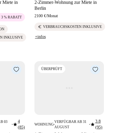
 Miete in
2-Zimmer-Wohnung zur Miete in
Berlin
2100 €
/
Monat
U 3 % RABATT
euro
VERBRAUCHSKOSTEN INKLUSIVE
ON
+infos
N INKLUSIVE
ÜBERPRÜFT
4
3.8
B 03
VERFÜGBAR AB 31
star
star
WOHNUNG
■
■
■
(85)
AUGUST
(95)