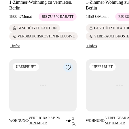
1-Zimmer-Wohnung zu vermieten,
1-Zimmer-Wohnung zur
Berlin
Berlin
1800 €
/
Monat
1850 €
/
Monat
BIS ZU 7 % RABATT
BIS Z
lock
lock
GESCHÜTZTE KAUTION
GESCHÜTZTE KAUTI
euro
euro
VERBRAUCHSKOSTEN INKLUSIVE
VERBRAUCHSKOSTE
+infos
+infos
ÜBERPRÜFT
ÜBERPRÜFT
5
VERFÜGBAR AB 28
VERFÜGBAR A
star
WOHNUNG
WOHNUNG
■
■
■
DEZEMBER
(5)
SEPTEMBER