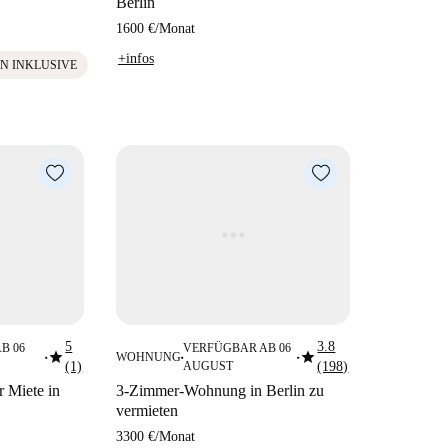
Berlin
1600 €
/
Monat
+infos
N INKLUSIVE
5
3.8
B 06
VERFÜGBAR AB 06
star
star
WOHNUNG
■
■
■
(1)
AUGUST
(198)
 Miete in
3-Zimmer-Wohnung in Berlin zu
vermieten
3300 €
/
Monat