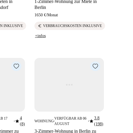
eten in
1-Zimmer-Wohnung zur Miete in
sdorf
Berlin
1650 €
/
Monat
euro
N INKLUSIVE
VERBRAUCHSKOSTEN INKLUSIVE
+infos
4
3.8
B 17
VERFÜGBAR AB 06
star
star
WOHNUNG
■
■
■
(8)
AUGUST
(198)
fzimmer zu
3-Zimmer-Wohnung in Berlin zu