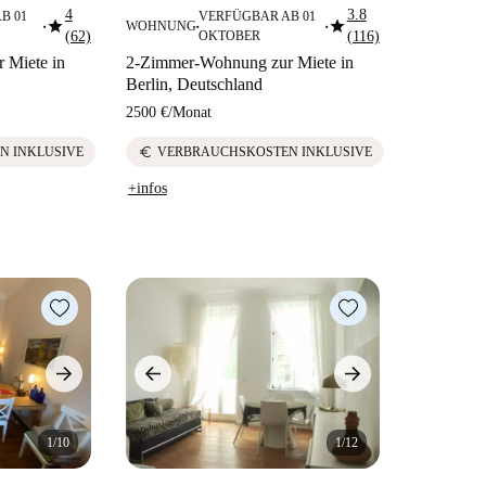
4
3.8
B 01
VERFÜGBAR AB 01
star
star
WOHNUNG
■
■
■
(62)
OKTOBER
(116)
 Miete in
2-Zimmer-Wohnung zur Miete in
Berlin, Deutschland
2500 €
/
Monat
euro
N INKLUSIVE
VERBRAUCHSKOSTEN INKLUSIVE
+infos
1/10
1/12