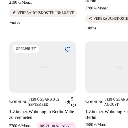
Berlin
2190 €
/
Monat
1780 €
/
Monat
euro
VERBRAUCHSKOSTEN INKLUSIVE
euro
VERBRAUCHSKOSTE
+infos
+infos
ÜBERPRÜFT
5
VERFÜGBAR AB 02
VERFÜGBAR A
star
WOHNUNG
WOHNUNG
■
■
■
SEPTEMBER
(3)
AUGUST
1-Zimmer-Wohnung in Berlin-Mitte
1-Zimmer-Wohnung zur
zu vermieten
Berlin
1580 €
/
Monat
2200 €
/
Monat
BIS ZU 10 % RABATT