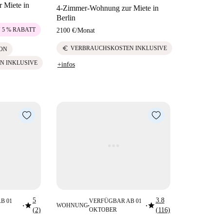
 Miete in
4-Zimmer-Wohnung zur Miete in
Berlin
U 5 % RABATT
2100 €
/
Monat
euro
VERBRAUCHSKOSTEN INKLUSIVE
ON
N INKLUSIVE
+infos
5
3.8
B 01
VERFÜGBAR AB 01
star
star
WOHNUNG
■
■
■
(2)
OKTOBER
(116)