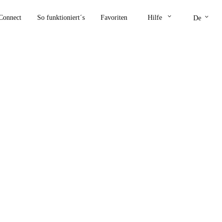
keyboard_arrow_down
keyboard_arrow_down
Connect
So funktioniert´s
Favoriten
Hilfe
De