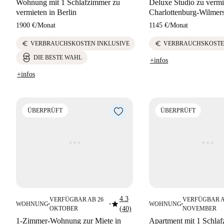
Wohnung mit 1 Schlafzimmer zu
Deluxe Studio zu vermi
vermieten in Berlin
Charlottenburg-Wilmer
1900 €
/
Monat
1145 €
/
Monat
euro
euro
VERBRAUCHSKOSTEN INKLUSIVE
VERBRAUCHSKOSTE
DIE BESTE WAHL
+infos
+infos
ÜBERPRÜFT
ÜBERPRÜFT
4.3
VERFÜGBAR AB 26
VERFÜGBAR A
star
WOHNUNG
WOHNUNG
■
■
■
OKTOBER
(40)
NOVEMBER
1-Zimmer-Wohnung zur Miete in
Apartment mit 1 Schla