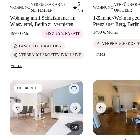
5
VERFÜGBAR AB 30
VERFÜGBAR A
star
WOHNUNG
WOHNUNG
■
■
■
SEPTEMBER
(3)
OKTOBER
Wohnung mit 1 Schlafzimmer im
1-Zimmer-Wohnung zur
Winsviertel, Berlin zu vermieten
Prenzlauer Berg, Berlin
1499 €
/
Monat
1990 €
/
Monat
BIS ZU 5 % RABATT
euro
VERBRAUCHSKOSTE
lock
GESCHÜTZTE KAUTION
+infos
euro
VERBRAUCHSKOSTEN INKLUSIVE
+infos
ÜBERPRÜFT
1/9