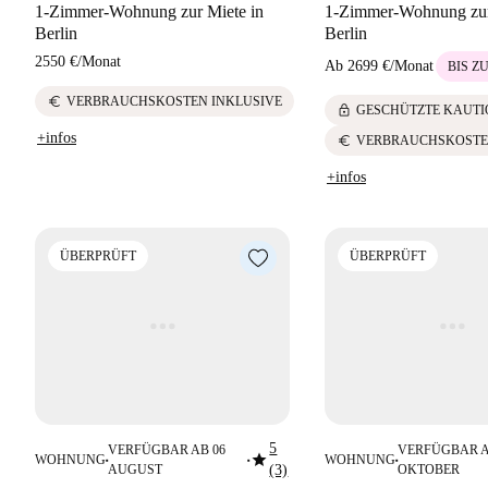
1-Zimmer-Wohnung zur Miete in
1-Zimmer-Wohnung zur
Berlin
Berlin
2550 €
/
Monat
Ab
2699 €
/
Monat
BIS Z
euro
VERBRAUCHSKOSTEN INKLUSIVE
lock
GESCHÜTZTE KAUTI
+infos
euro
VERBRAUCHSKOSTE
+infos
ÜBERPRÜFT
ÜBERPRÜFT
5
VERFÜGBAR AB 06
VERFÜGBAR A
star
WOHNUNG
WOHNUNG
■
■
■
AUGUST
(3)
OKTOBER