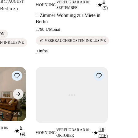
B 17 AUGUST
4
VERFÜGBAR AB 01
star
WOHNUNG
■
■
SEPTEMBER
(9)
Berlin zu
1-Zimmer-Wohnung zur Miete in
Berlin
1790 €
/
Monat
ON
euro
VERBRAUCHSKOSTEN INKLUSIVE
N INKLUSIVE
+infos
1/18
5
B 06
3.8
star
VERFÜGBAR AB 01
star
■
WOHNUNG
(4)
■
■
OKTOBER
(116)