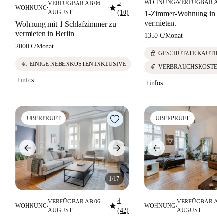
5
WOHNUNG
VERFÜGBAR A
VERFÜGBAR AB 06
■
star
WOHNUNG
■
■
AUGUST
(10)
1-Zimmer-Wohnung in 
vermieten.
Wohnung mit 1 Schlafzimmer zu
vermieten in Berlin
1350 €
/
Monat
2000 €
/
Monat
lock
GESCHÜTZTE KAUTI
euro
EINIGE NEBENKOSTEN INKLUSIVE
euro
VERBRAUCHSKOSTE
+infos
+infos
ÜBERPRÜFT
ÜBERPRÜFT
1/17
4
VERFÜGBAR AB 06
VERFÜGBAR A
star
WOHNUNG
WOHNUNG
■
■
■
AUGUST
(42)
AUGUST