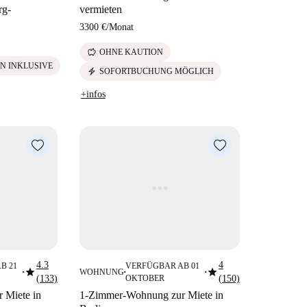
rg-
vermieten
3300 €
/
Monat
savings
OHNE KAUTION
N INKLUSIVE
electric_bolt
SOFORTBUCHUNG MÖGLICH
+infos
4.3
4
B 21
VERFÜGBAR AB 01
star
star
WOHNUNG
■
■
■
(133)
OKTOBER
(150)
 Miete in
1-Zimmer-Wohnung zur Miete in