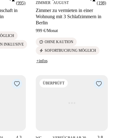
star
star
■
■
■
(995)
ZIMMER
AUGUST
(198)
chaft in
Zimmer zu vermieten in einer
in
Wohnung mit 3 Schlafzimmern in
Berlin
999 €
/
Monat
ÖGLICH
savings
OHNE KAUTION
N INKLUSIVE
electric_bolt
SOFORTBUCHUNG MÖGLICH
+infos
ÜBERPRÜFT
4.3
3.8
01
WG-
VERFÜGBAR AB 20