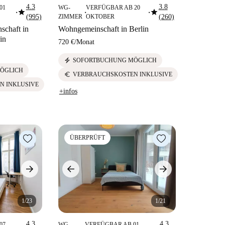
4.3
3.8
01
WG-
VERFÜGBAR AB 20
star
star
■
■
■
(995)
ZIMMER
OKTOBER
(260)
chaft in
Wohngemeinschaft in Berlin
in
720 €
/
Monat
electric_bolt
SOFORTBUCHUNG MÖGLICH
ÖGLICH
euro
VERBRAUCHSKOSTEN INKLUSIVE
N INKLUSIVE
+infos
ÜBERPRÜFT
1/23
1/21
4.3
4.3
07
WG-
VERFÜGBAR AB 01