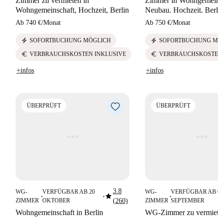
Zimmer zu vermieten in
Zimmer in Wohngemeins
Wohngemeinschaft, Hochzeit, Berlin
Neubau. Hochzeit. Berl
Ab
740 €
/
Monat
Ab
750 €
/
Monat
electric_bolt
electric_bolt
SOFORTBUCHUNG MÖGLICH
SOFORTBUCHUNG M
euro
euro
VERBRAUCHSKOSTEN INKLUSIVE
VERBRAUCHSKOSTE
+infos
+infos
ÜBERPRÜFT
ÜBERPRÜFT
3.8
WG-
VERFÜGBAR AB 20
WG-
VERFÜGBAR AB 
star
■
■
■
ZIMMER
OKTOBER
(260)
ZIMMER
SEPTEMBER
Wohngemeinschaft in Berlin
WG-Zimmer zu vermiete