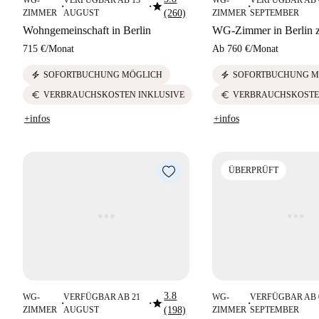
star
■
■
■
ZIMMER
AUGUST
(260)
ZIMMER
SEPTEMBER
Wohngemeinschaft in Berlin
WG-Zimmer in Berlin z
715 €
/
Monat
Ab
760 €
/
Monat
electric_bolt
electric_bolt
SOFORTBUCHUNG MÖGLICH
SOFORTBUCHUNG M
euro
euro
VERBRAUCHSKOSTEN INKLUSIVE
VERBRAUCHSKOSTE
+infos
+infos
ÜBERPRÜFT
3.8
WG-
VERFÜGBAR AB 21
WG-
VERFÜGBAR AB 
star
■
■
■
ZIMMER
AUGUST
(198)
ZIMMER
SEPTEMBER