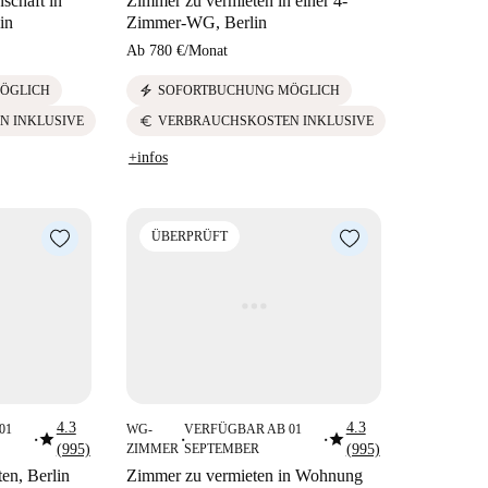
chaft in
Zimmer zu vermieten in einer 4-
in
Zimmer-WG, Berlin
Ab
780 €
/
Monat
electric_bolt
ÖGLICH
SOFORTBUCHUNG MÖGLICH
euro
N INKLUSIVE
VERBRAUCHSKOSTEN INKLUSIVE
+infos
ÜBERPRÜFT
4.3
4.3
01
WG-
VERFÜGBAR AB 01
star
star
■
■
■
(995)
ZIMMER
SEPTEMBER
(995)
n, Berlin
Zimmer zu vermieten in Wohnung