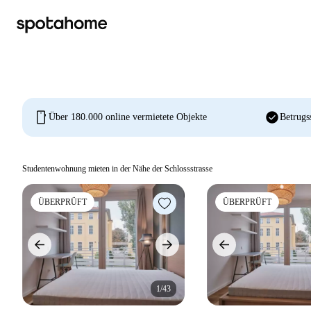
mobile
check_circle
Über 180.000 online vermietete Objekte
Betrugs
Studentenwohnung mieten in der Nähe der Schlossstrasse
ÜBERPRÜFT
ÜBERPRÜFT
1/43