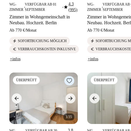
4.3
WG-
VERFÜGBAR AB 01
WG-
VERFÜGBAR AB 
star
■
■
■
ZIMMER
SEPTEMBER
(995)
ZIMMER
SEPTEMBER
Zimmer in Wohngemeinschaft in
Zimmer in Wohngemeins
Neubau. Hochzeit. Berlin
Neubau. Hochzeit. Berl
Ab
770 €
/
Monat
Ab
770 €
/
Monat
electric_bolt
electric_bolt
SOFORTBUCHUNG MÖGLICH
SOFORTBUCHUNG M
euro
euro
VERBRAUCHSKOSTEN INKLUSIVE
VERBRAUCHSKOSTE
+infos
+infos
ÜBERPRÜFT
ÜBERPRÜFT
1/35
3.8
WG-
VERFÜGBAR AB 20
WG-
VERFÜGBAR AB 