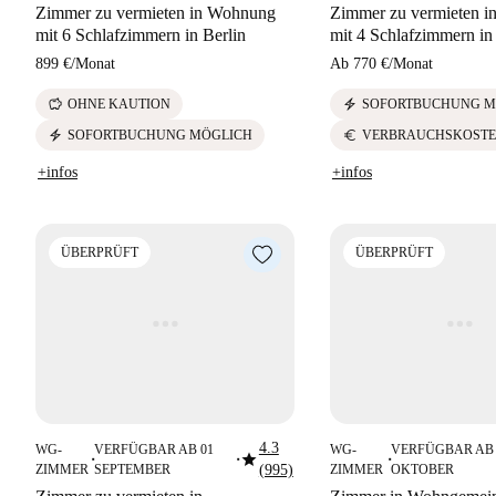
Zimmer zu vermieten in Wohnung
Zimmer zu vermieten 
mit 6 Schlafzimmern in Berlin
mit 4 Schlafzimmern in
899 €
/
Monat
Ab
770 €
/
Monat
savings
electric_bolt
OHNE KAUTION
SOFORTBUCHUNG M
electric_bolt
euro
SOFORTBUCHUNG MÖGLICH
VERBRAUCHSKOSTE
+infos
+infos
ÜBERPRÜFT
ÜBERPRÜFT
4.3
WG-
VERFÜGBAR AB 01
WG-
VERFÜGBAR AB 
star
■
■
■
ZIMMER
SEPTEMBER
(995)
ZIMMER
OKTOBER