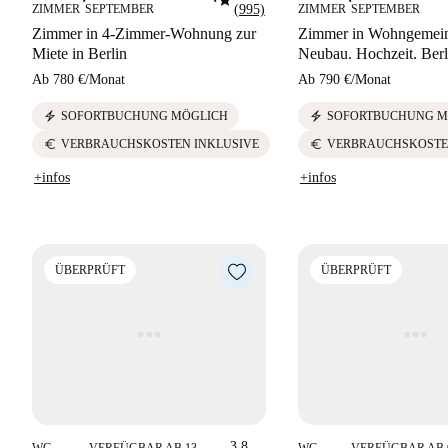
star
■
■
■
ZIMMER
SEPTEMBER
(995)
ZIMMER
SEPTEMBER
Zimmer in 4-Zimmer-Wohnung zur
Zimmer in Wohngemeins
Miete in Berlin
Neubau. Hochzeit. Berl
Ab
780 €
/
Monat
Ab
790 €
/
Monat
electric_bolt
electric_bolt
SOFORTBUCHUNG MÖGLICH
SOFORTBUCHUNG M
euro
euro
VERBRAUCHSKOSTEN INKLUSIVE
VERBRAUCHSKOSTE
+infos
+infos
ÜBERPRÜFT
ÜBERPRÜFT
3.8
WG-
VERFÜGBAR AB 13
WG-
VERFÜGBAR AB 