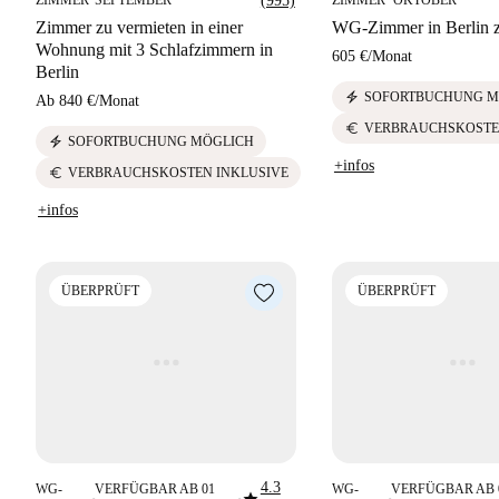
ZIMMER
SEPTEMBER
(995)
ZIMMER
OKTOBER
Zimmer zu vermieten in einer
WG-Zimmer in Berlin z
Wohnung mit 3 Schlafzimmern in
605 €
/
Monat
Berlin
electric_bolt
SOFORTBUCHUNG M
Ab
840 €
/
Monat
euro
VERBRAUCHSKOSTE
electric_bolt
SOFORTBUCHUNG MÖGLICH
+infos
euro
VERBRAUCHSKOSTEN INKLUSIVE
+infos
ÜBERPRÜFT
ÜBERPRÜFT
4.3
WG-
VERFÜGBAR AB 01
WG-
VERFÜGBAR AB 