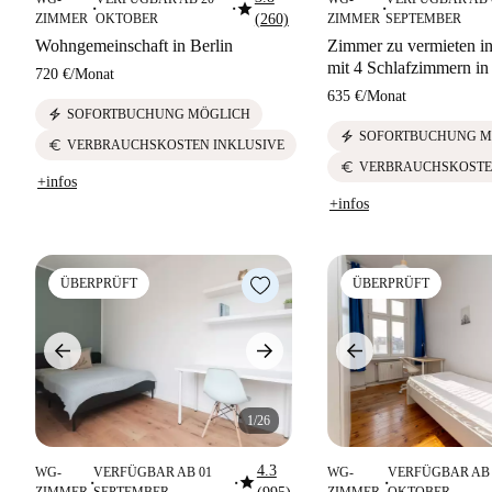
star
■
■
■
ZIMMER
OKTOBER
(260)
ZIMMER
SEPTEMBER
Wohngemeinschaft in Berlin
Zimmer zu vermieten 
mit 4 Schlafzimmern in
720 €
/
Monat
635 €
/
Monat
electric_bolt
SOFORTBUCHUNG MÖGLICH
electric_bolt
SOFORTBUCHUNG M
euro
VERBRAUCHSKOSTEN INKLUSIVE
euro
VERBRAUCHSKOSTE
+infos
+infos
ÜBERPRÜFT
ÜBERPRÜFT
1/26
4.3
WG-
VERFÜGBAR AB 01
WG-
VERFÜGBAR AB 
star
■
■
■