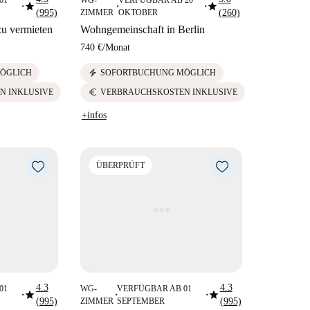
star
star
■
■
■
(995)
ZIMMER
OKTOBER
(260)
u vermieten
Wohngemeinschaft in Berlin
740 €
/
Monat
electric_bolt
ÖGLICH
SOFORTBUCHUNG MÖGLICH
euro
N INKLUSIVE
VERBRAUCHSKOSTEN INKLUSIVE
+infos
ÜBERPRÜFT
4.3
4.3
01
WG-
VERFÜGBAR AB 01
star
star
■
■
■
(995)
ZIMMER
SEPTEMBER
(995)