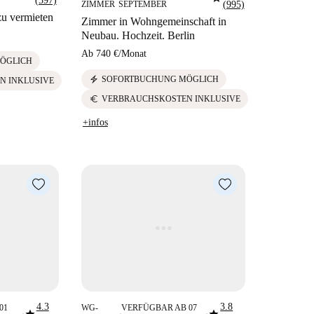
(597)
ZIMMER
SEPTEMBER
(995)
u vermieten
Zimmer in Wohngemeinschaft in
Neubau. Hochzeit. Berlin
Ab
740 €
/
Monat
ÖGLICH
electric_bolt
SOFORTBUCHUNG MÖGLICH
N INKLUSIVE
euro
VERBRAUCHSKOSTEN INKLUSIVE
+infos
4.3
3.8
01
WG-
VERFÜGBAR AB 07