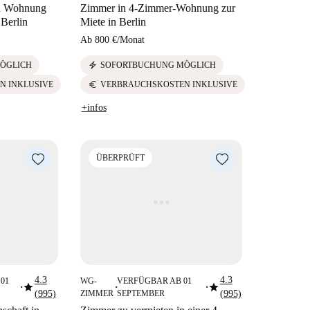
in Wohnung
Zimmer in 4-Zimmer-Wohnung zur
 Berlin
Miete in Berlin
Ab
800 €
/
Monat
electric_bolt
ÖGLICH
SOFORTBUCHUNG MÖGLICH
euro
N INKLUSIVE
VERBRAUCHSKOSTEN INKLUSIVE
+infos
ÜBERPRÜFT
4.3
4.3
01
WG-
VERFÜGBAR AB 01
star
star
■
■
■
(995)
ZIMMER
SEPTEMBER
(995)