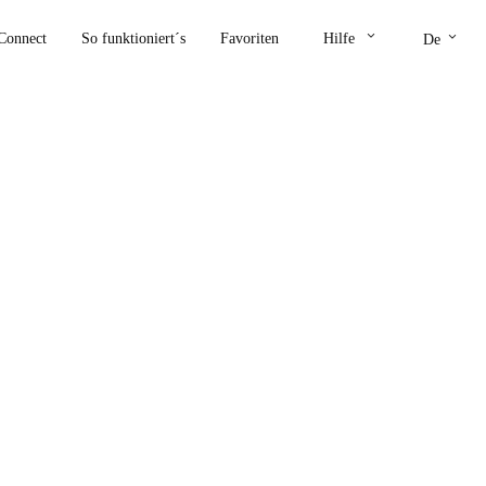
keyboard_arrow_down
keyboard_arrow_down
Connect
So funktioniert´s
Favoriten
Hilfe
De