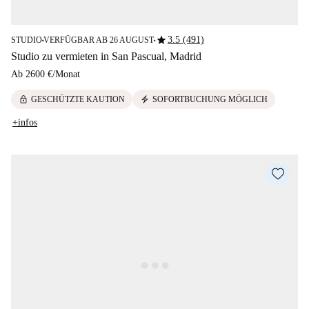
star
3.5 (491)
STUDIO
VERFÜGBAR AB 26 AUGUST
■
■
Studio zu vermieten in San Pascual, Madrid
Ab
2600 €
/
Monat
lock
electric_bolt
GESCHÜTZTE KAUTION
SOFORTBUCHUNG MÖGLICH
+infos