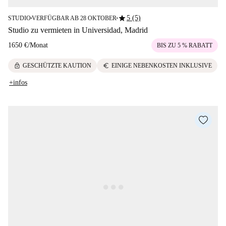
star
5 (5)
STUDIO
VERFÜGBAR AB 28 OKTOBER
■
■
Studio zu vermieten in Universidad, Madrid
1650 €
/
Monat
BIS ZU 5 % RABATT
lock
euro
GESCHÜTZTE KAUTION
EINIGE NEBENKOSTEN INKLUSIVE
+infos