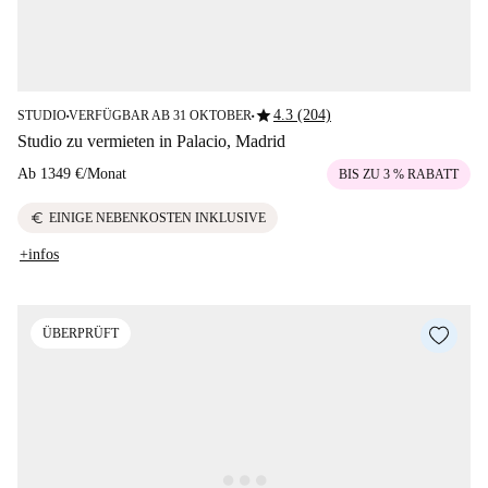
star
4.3 (204)
STUDIO
VERFÜGBAR AB 31 OKTOBER
■
■
Studio zu vermieten in Palacio, Madrid
Ab
1349 €
/
Monat
BIS ZU 3 % RABATT
euro
EINIGE NEBENKOSTEN INKLUSIVE
+infos
ÜBERPRÜFT