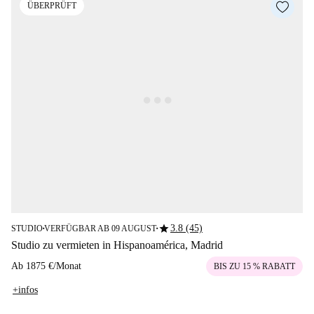
ÜBERPRÜFT
star
3.8 (45)
STUDIO
VERFÜGBAR AB 09 AUGUST
■
■
Studio zu vermieten in Hispanoamérica, Madrid
Ab
1875 €
/
Monat
BIS ZU 15 % RABATT
+infos