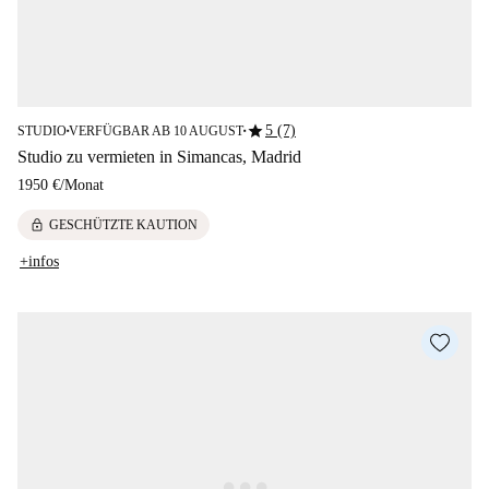
star
5 (7)
STUDIO
VERFÜGBAR AB 10 AUGUST
■
■
Studio zu vermieten in Simancas, Madrid
1950 €
/
Monat
lock
GESCHÜTZTE KAUTION
+infos