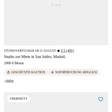
star
3.5 (491)
STUDIO
VERFÜGBAR AB 21 AUGUST
■
■
Studio zur Miete in San Isidro, Madrid.
2000 €
/
Monat
lock
electric_bolt
GESCHÜTZTE KAUTION
SOFORTBUCHUNG MÖGLICH
+infos
ÜBERPRÜFT