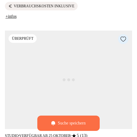
euro
VERBRAUCHSKOSTEN INKLUSIVE
+infos
ÜBERPRÜFT
Suche speichern
star
5 (13)
STUDIO
VERFÜGBAR AB 25 OKTOBER
■
■