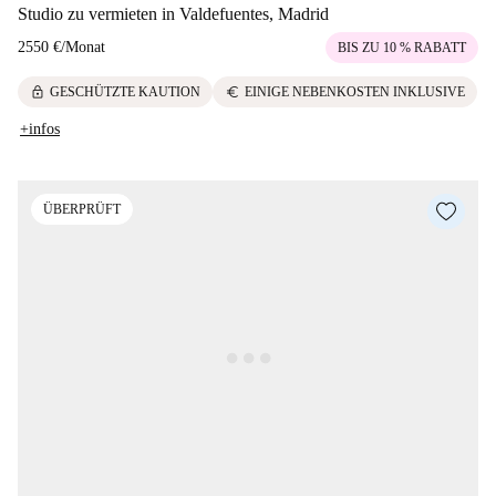
Studio zu vermieten in Valdefuentes, Madrid
2550 €
/
Monat
BIS ZU 10 % RABATT
lock
euro
GESCHÜTZTE KAUTION
EINIGE NEBENKOSTEN INKLUSIVE
+infos
ÜBERPRÜFT