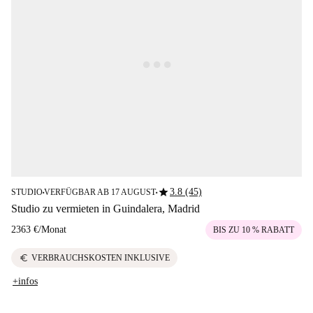
star
3.8 (45)
STUDIO
VERFÜGBAR AB 17 AUGUST
■
■
Studio zu vermieten in Guindalera, Madrid
2363 €
/
Monat
BIS ZU 10 % RABATT
euro
VERBRAUCHSKOSTEN INKLUSIVE
+infos