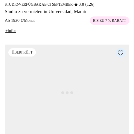
star
3.8 (126)
STUDIO
VERFÜGBAR AB 03 SEPTEMBER
■
■
Studio zu vermieten in Universidad, Madrid
Ab
1920 €
/
Monat
BIS ZU 7 % RABATT
+infos
ÜBERPRÜFT