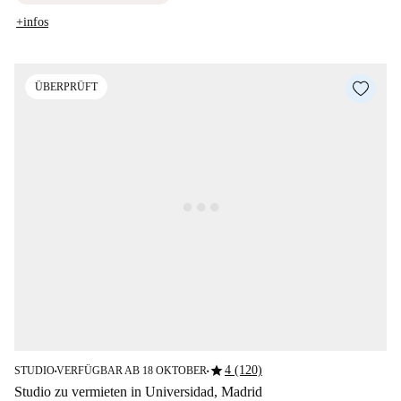
+infos
ÜBERPRÜFT
star
4 (120)
STUDIO
VERFÜGBAR AB 18 OKTOBER
■
■
Studio zu vermieten in Universidad, Madrid