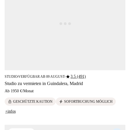
star
3.5 (491)
STUDIO
VERFÜGBAR AB 09 AUGUST
■
■
Studio zu vermieten in Guindalera, Madrid
Ab
1950 €
/
Monat
lock
electric_bolt
GESCHÜTZTE KAUTION
SOFORTBUCHUNG MÖGLICH
+infos