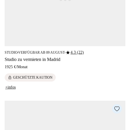
star
4.3 (22)
STUDIO
VERFÜGBAR AB 09 AUGUST
■
■
Studio zu vermieten in Madrid
1925 €
/
Monat
lock
GESCHÜTZTE KAUTION
+infos