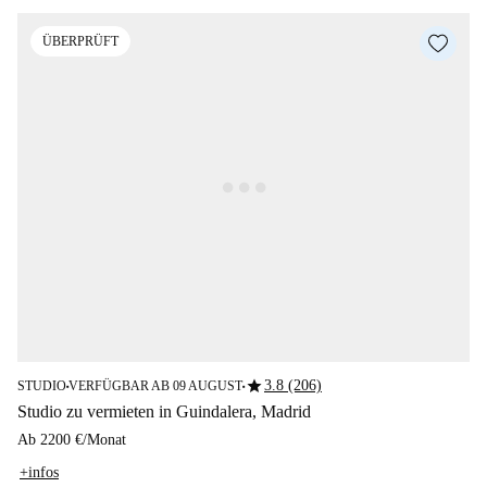
ÜBERPRÜFT
star
3.8 (206)
STUDIO
VERFÜGBAR AB 09 AUGUST
■
■
Studio zu vermieten in Guindalera, Madrid
Ab
2200 €
/
Monat
+infos