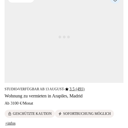
star
3.5 (491)
STUDIO
VERFÜGBAR AB 13 AUGUST
■
■
Wohnung zu vermieten in Arapiles, Madrid
Ab
3100 €
/
Monat
lock
electric_bolt
GESCHÜTZTE KAUTION
SOFORTBUCHUNG MÖGLICH
+infos