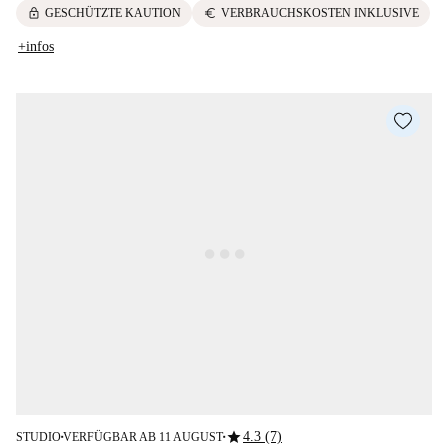
lock
euro
GESCHÜTZTE KAUTION
VERBRAUCHSKOSTEN INKLUSIVE
+infos
star
4.3 (7)
STUDIO
VERFÜGBAR AB 11 AUGUST
■
■