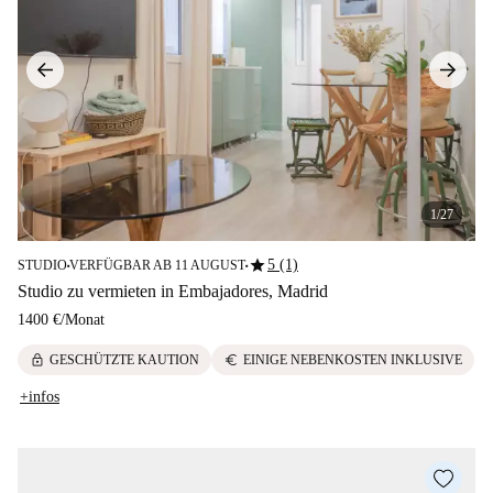
1/27
star
5 (1)
STUDIO
VERFÜGBAR AB 11 AUGUST
■
■
Studio zu vermieten in Embajadores, Madrid
1400 €
/
Monat
lock
euro
GESCHÜTZTE KAUTION
EINIGE NEBENKOSTEN INKLUSIVE
+infos