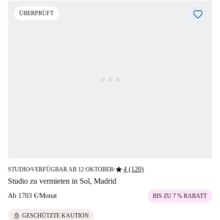
ÜBERPRÜFT
star
4 (120)
STUDIO
VERFÜGBAR AB 12 OKTOBER
■
■
Studio zu vermieten in Sol, Madrid
Ab
1703 €
/
Monat
BIS ZU 7 % RABATT
lock
GESCHÜTZTE KAUTION