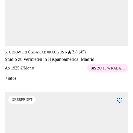
star
3.8 (45)
STUDIO
VERFÜGBAR AB 09 AUGUST
■
■
Studio zu vermieten in Hispanoamérica, Madrid
Ab
1925 €
/
Monat
BIS ZU 15 % RABATT
+infos
ÜBERPRÜFT