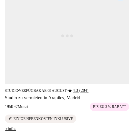
star
4.3 (204)
STUDIO
VERFÜGBAR AB 09 AUGUST
■
■
Studio zu vermieten in Arapiles, Madrid
1950 €
/
Monat
BIS ZU 3 % RABATT
euro
EINIGE NEBENKOSTEN INKLUSIVE
+infos