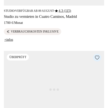
star
4.3 (115)
STUDIO
VERFÜGBAR AB 09 AUGUST
■
■
Studio zu vermieten in Cuatro Caminos, Madrid
1700 €
/
Monat
euro
VERBRAUCHSKOSTEN INKLUSIVE
+infos
ÜBERPRÜFT