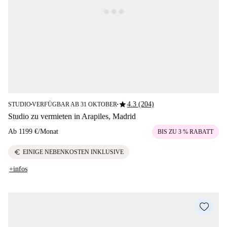
star
4.3 (204)
STUDIO
VERFÜGBAR AB 31 OKTOBER
■
■
Studio zu vermieten in Arapiles, Madrid
Ab
1199 €
/
Monat
BIS ZU 3 % RABATT
euro
EINIGE NEBENKOSTEN INKLUSIVE
+infos