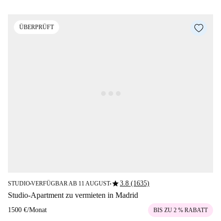
ÜBERPRÜFT
star
3.8 (1635)
STUDIO
VERFÜGBAR AB 11 AUGUST
■
■
Studio-Apartment zu vermieten in Madrid
1500 €
/
Monat
BIS ZU 2 % RABATT