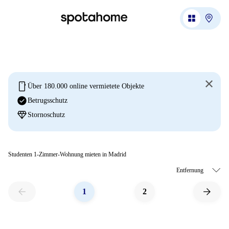
mobile
Über 180.000 online vermietete Objekte
check_circle
Betrugsschutz
diamond
Stornoschutz
Studenten 1-Zimmer-Wohnung mieten in Madrid
arrow_back
arrow_forward
1
2