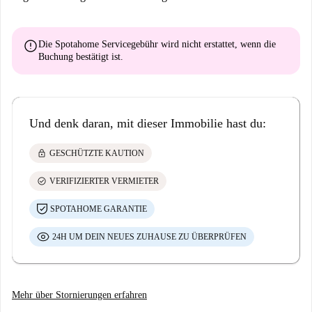
error
Die Spotahome Servicegebühr wird
nicht erstattet
, wenn die
Buchung bestätigt ist.
Und denk daran, mit dieser Immobilie hast du:
lock
GESCHÜTZTE KAUTION
check_circle
VERIFIZIERTER VERMIETER
SPOTAHOME GARANTIE
24H UM DEIN NEUES ZUHAUSE ZU ÜBERPRÜFEN
Mehr über Stornierungen erfahren