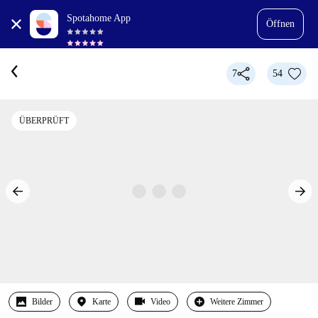
Spotahome App
Öffnen
7
54
ÜBERPRÜFT
Bilder
Karte
Video
Weitere Zimmer