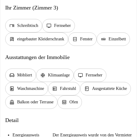
Ihr Zimmer (Zimmer 3)
desk
tv
Schreibtisch
Fernseher
dresser
window_closed
airline_seat_flat
eingebauter Kleiderschrank
Fenster
Einzelbett
Ausstattungen der Immobilie
chair
ac_unit
tv
Möbliert
Klimaanlage
Fernseher
local_laundry_service
elevator
kitchen
Waschmaschine
Fahrstuhl
Ausgestattete Küche
balcony
oven_gen
Balkon oder Terrasse
Ofen
Detail
Energieausweis
Der Energieausweis wurde von den Vermieter