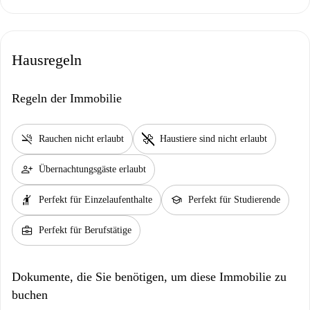
Hausregeln
Regeln der Immobilie
smoke_free
pet_supplies
Rauchen nicht erlaubt
Haustiere sind nicht erlaubt
person_add
Übernachtungsgäste erlaubt
hail
school
Perfekt für Einzelaufenthalte
Perfekt für Studierende
business_center
Perfekt für Berufstätige
Dokumente, die Sie benötigen, um diese Immobilie zu
buchen