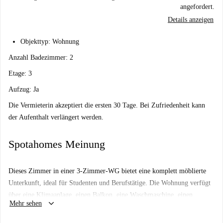
angefordert.
Details anzeigen
Objekttyp: Wohnung
Anzahl Badezimmer: 2
Etage: 3
Aufzug: Ja
Die Vermieterin akzeptiert die ersten 30 Tage. Bei Zufriedenheit kann
der Aufenthalt verlängert werden.
Spotahomes Meinung
Dieses Zimmer in einer 3-Zimmer-WG bietet eine komplett möblierte
Unterkunft, ideal für Studenten und Berufstätige. Die Wohnung verfügt
über eine Klimaanlage, einen Balkon, eine Waschmaschine, einen
keyboard_arrow_down
Mehr sehen
Backofen, eine voll ausgestattete Küche und einen Fernseher. Paare sind
nicht gestattet, und das Rauchen sowie Haustiere sind nicht erlaubt. Die