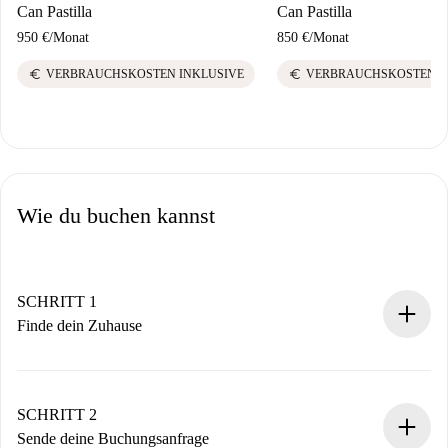
Can Pastilla
Can Pastilla
950 €
/
Monat
850 €
/
Monat
euro
euro
VERBRAUCHSKOSTEN INKLUSIVE
VERBRAUCHSKOSTEN I
Wie du buchen kannst
SCHRITT 1
Finde dein Zuhause
100% Online-Buchungsprozess.
Verifizierte Wohnungen und Vermieter.
Du erhältst alle notwendigen Informationen im Voraus.
SCHRITT 2
Sende deine Buchungsanfrage