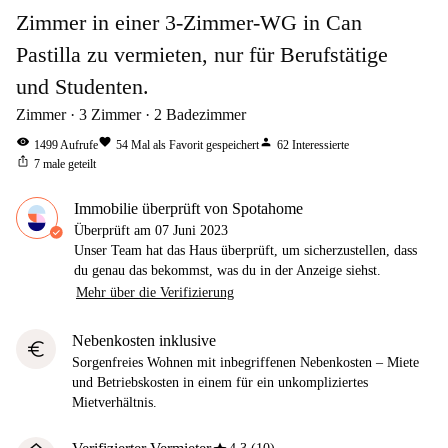
Zimmer in einer 3-Zimmer-WG in Can
Pastilla zu vermieten, nur für Berufstätige
und Studenten.
Zimmer
3
Zimmer
2
Badezimmer
visibility
favorite
person
1499
Aufrufe
54
Mal als Favorit gespeichert
62
Interessierte
ios_share
7
male geteilt
Immobilie überprüft von Spotahome
Überprüft am
07 Juni 2023
Unser Team hat das Haus überprüft, um sicherzustellen, dass
du genau das bekommst, was du in der Anzeige siehst.
Mehr über die Verifizierung
Nebenkosten inklusive
euro
Sorgenfreies Wohnen mit inbegriffenen Nebenkosten – Miete
und Betriebskosten in einem für ein unkompliziertes
Mietverhältnis.