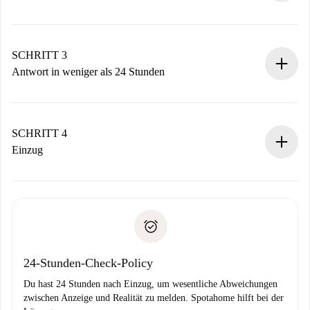
Sende grundlegende Informationen zu deinem Profil und
deiner Zahlungsmethode.
Denk daran, dass wir dich erst belasten, wenn der
SCHRITT 3
Vermieter zustimmt.
Antwort in weniger als 24 Stunden
Der Vermieter hat bis zu 24 Stunden Zeit zu bestätigen.
Sobald die Buchung akzeptiert ist, belasten wir dich und
stellen den Kontakt her.
SCHRITT 4
Wenn der Vermieter ablehnen muss, entstehen keine
Einzug
Kosten und wir schlagen Alternativen vor.
Kläre mit dem Vermieter die Ankunftsdetails,
Benötigte Dokumente bei „
Spotahome plus
“-Objekten.
Schlüsselübergabe usw.
Personalausweis oder Reisepass
Spotahome überweist die erste Zahlung nur, wenn du keine
Zahlungsfähigkeitsnachweis
Probleme meldest.
Bankeinzug
24-Stunden-Check-Policy
Du hast 24 Stunden nach Einzug, um wesentliche Abweichungen
zwischen Anzeige und Realität zu melden. Spotahome hilft bei der