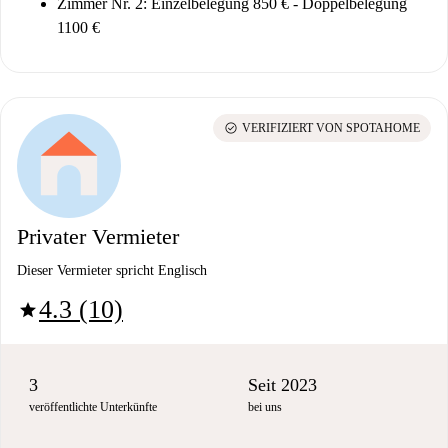
Zimmer Nr. 2: Einzelbelegung 850 € - Doppelbelegung
1100 €
check_circle
VERIFIZIERT VON SPOTAHOME
Privater Vermieter
Dieser Vermieter spricht Englisch
4.3 (10)
star
3
Seit 2023
veröffentlichte Unterkünfte
bei uns