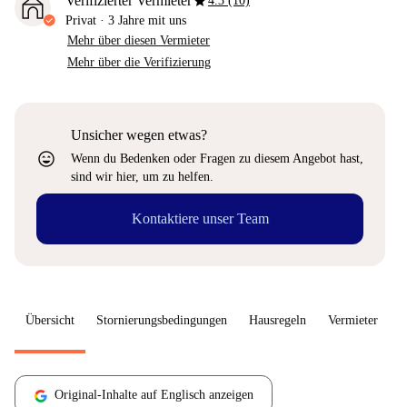
star
Verifizierter Vermieter
4.3 (10)
Privat
·
3 Jahre
mit uns
Mehr über diesen Vermieter
Mehr über die Verifizierung
Unsicher wegen etwas?
sentiment_very_satisfied
Wenn du Bedenken oder Fragen zu diesem Angebot hast,
sind wir hier, um zu helfen.
Kontaktiere unser Team
Übersicht
Stornierungsbedingungen
Hausregeln
Vermieter
W
Original-Inhalte auf Englisch anzeigen