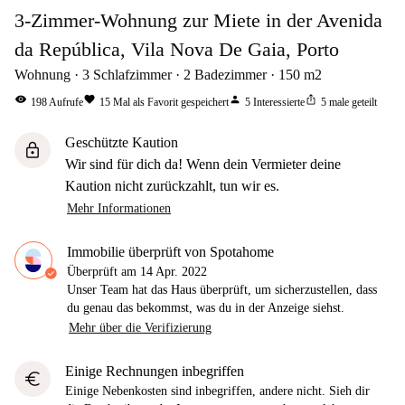
3-Zimmer-Wohnung zur Miete in der Avenida
da República, Vila Nova De Gaia, Porto
Wohnung
3
Schlafzimmer
2
Badezimmer
150
m2
visibility
favorite
person
ios_share
198
Aufrufe
15
Mal als Favorit gespeichert
5
Interessierte
5
male geteilt
Geschützte Kaution
lock
Wir sind für dich da! Wenn dein Vermieter deine
Kaution nicht zurückzahlt, tun wir es.
Mehr Informationen
Immobilie überprüft von Spotahome
Überprüft am
14 Apr. 2022
Unser Team hat das Haus überprüft, um sicherzustellen, dass
du genau das bekommst, was du in der Anzeige siehst.
Mehr über die Verifizierung
Einige Rechnungen inbegriffen
euro
Einige Nebenkosten sind inbegriffen, andere nicht. Sieh dir