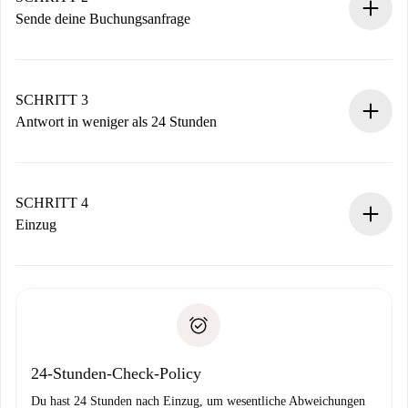
Sende deine Buchungsanfrage
Sende grundlegende Informationen zu deinem Profil und
deiner Zahlungsmethode.
Denk daran, dass wir dich erst belasten, wenn der
SCHRITT 3
Vermieter zustimmt.
Antwort in weniger als 24 Stunden
Der Vermieter hat bis zu 24 Stunden Zeit zu bestätigen.
Sobald die Buchung akzeptiert ist, belasten wir dich und
stellen den Kontakt her.
SCHRITT 4
Wenn der Vermieter ablehnen muss, entstehen keine
Einzug
Kosten und wir schlagen Alternativen vor.
Kläre mit dem Vermieter die Ankunftsdetails,
Benötigte Dokumente bei „
Spotahome plus
“-Objekten.
Schlüsselübergabe usw.
Personalausweis oder Reisepass
Spotahome überweist die erste Zahlung nur, wenn du keine
Zahlungsfähigkeitsnachweis
Probleme meldest.
Bankeinzug
24-Stunden-Check-Policy
Du hast 24 Stunden nach Einzug, um wesentliche Abweichungen