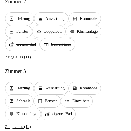
Zimmer 2
water_heater
window_open
dresser
Heizung
Ausstattung
Kommode
window_closed
airline_seat_flat
ac_unit
Fenster
Doppelbett
Klimaanlage
soap
desk
eigenes Bad
Schreibtisch
Zeige alles (11)
Zimmer 3
water_heater
window_open
dresser
Heizung
Ausstattung
Kommode
dresser
window_closed
airline_seat_flat
Schrank
Fenster
Einzelbett
ac_unit
soap
Klimaanlage
eigenes Bad
Zeige alles (12)