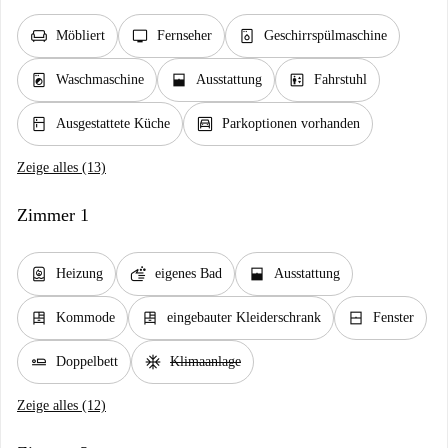
chair
tv
dishwasher_gen
Möbliert
Fernseher
Geschirrspülmaschine
local_laundry_service
window_open
elevator
Waschmaschine
Ausstattung
Fahrstuhl
kitchen
garage
Ausgestattete Küche
Parkoptionen vorhanden
Zeige alles (13)
Zimmer 1
water_heater
soap
window_open
Heizung
eigenes Bad
Ausstattung
dresser
dresser
window_closed
Kommode
eingebauter Kleiderschrank
Fenster
airline_seat_flat
ac_unit
Doppelbett
Klimaanlage
Zeige alles (12)