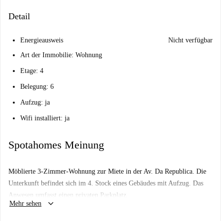
Detail
Energieausweis
Nicht verfügbar
Art der Immobilie: Wohnung
Etage: 4
Belegung: 6
Aufzug: ja
Wifi installiert: ja
Spotahomes Meinung
Möblierte 3-Zimmer-Wohnung zur Miete in der Av. Da Republica. Die
Unterkunft befindet sich im 4. Stock eines Gebäudes mit Aufzug. Das
Anwesen umfasst einen privaten Parkplatz.
keyboard_arrow_down
Mehr sehen
Dieses sehr zentral gelegene Apartment verfügt über eine Unterkunft mit