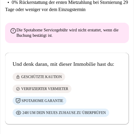
0% Rückerstattung der ersten Mietzahlung
bei Stornierung 29
Tage oder weniger vor dem Einzugstermin
error
Die Spotahome Servicegebühr wird
nicht erstattet
, wenn die
Buchung bestätigt ist.
Und denk daran, mit dieser Immobilie hast du:
lock
GESCHÜTZTE KAUTION
check_circle
VERIFIZIERTER VERMIETER
SPOTAHOME GARANTIE
24H UM DEIN NEUES ZUHAUSE ZU ÜBERPRÜFEN