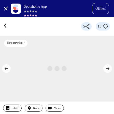
Spotahome App
Öffnen
5
15
ÜBERPRÜFT
Bilder
Karte
Video