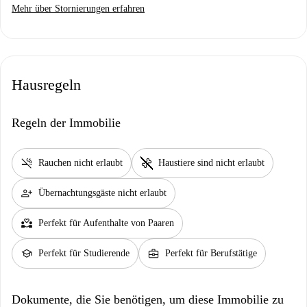
Mehr über Stornierungen erfahren
Hausregeln
Regeln der Immobilie
smoke_free
pet_supplies
Rauchen nicht erlaubt
Haustiere sind nicht erlaubt
person_add
Übernachtungsgäste nicht erlaubt
partner_heart
Perfekt für Aufenthalte von Paaren
school
business_center
Perfekt für Studierende
Perfekt für Berufstätige
Dokumente, die Sie benötigen, um diese Immobilie zu