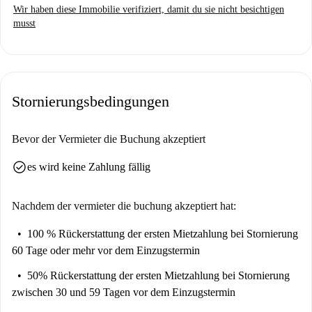
3 Schlafzimmern und zwei kompletten Badezimmern. Die Küche und
Wir haben diese Immobilie verifiziert, damit du sie nicht besichtigen
ein Badezimmer wurden komplett renoviert. Das Anwesen ist nur 800
musst
Meter von der berühmten Brücke D. Luis und von El Corte Inglés
entfernt. Das Apartment verfügt über einen Flachbild-Kabel-TV, eine
komplett ausgestattete Küche mit Geschirrspüler und Mikrowelle, eine
Waschmaschine und 2 Badezimmer.
Stornierungsbedingungen
Die Miete beinhaltet alle Nebenkosten (Wasser, Strom, Gas und Internet)
bei angemessenem Verbrauch (Kosten über 100€ werden extra
Bevor der Vermieter die Buchung akzeptiert
berechnet). Rechtlich im portugiesischen Tourismus mit der Nummer
36880/AL registriert.
check_circle
es wird keine Zahlung fällig
Nachdem der vermieter die buchung akzeptiert hat:
100 % Rückerstattung der ersten Mietzahlung
bei Stornierung
60 Tage oder mehr vor dem Einzugstermin
50% Rückerstattung der ersten Mietzahlung
bei Stornierung
zwischen 30 und 59 Tagen vor dem Einzugstermin