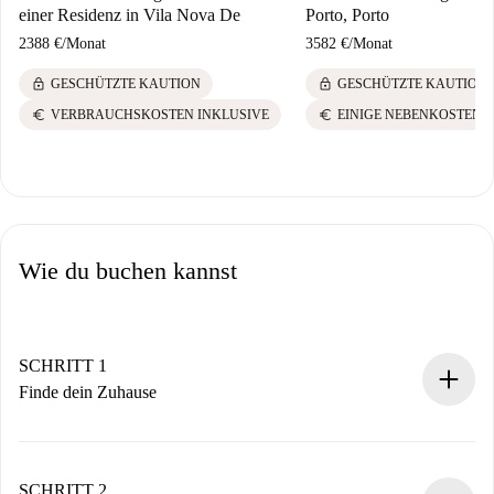
einer Residenz in Vila Nova De
Porto, Porto
2388 €
/
Monat
3582 €
/
Monat
lock
lock
GESCHÜTZTE KAUTION
GESCHÜTZTE KAUTION
euro
euro
VERBRAUCHSKOSTEN INKLUSIVE
EINIGE NEBENKOSTEN 
Wie du buchen kannst
SCHRITT 1
Finde dein Zuhause
100% Online-Buchungsprozess.
Verifizierte Wohnungen und Vermieter.
Du erhältst alle notwendigen Informationen im Voraus.
SCHRITT 2