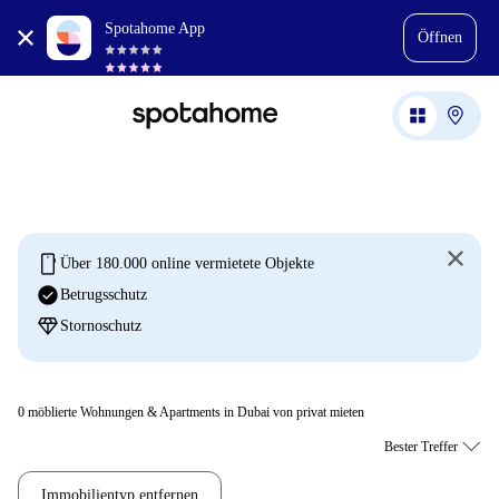
Spotahome App
Öffnen
mobile
Über 180.000 online vermietete Objekte
check_circle
Betrugsschutz
diamond
Stornoschutz
0
möblierte Wohnungen & Apartments in Dubai von privat mieten
Immobilientyp entfernen