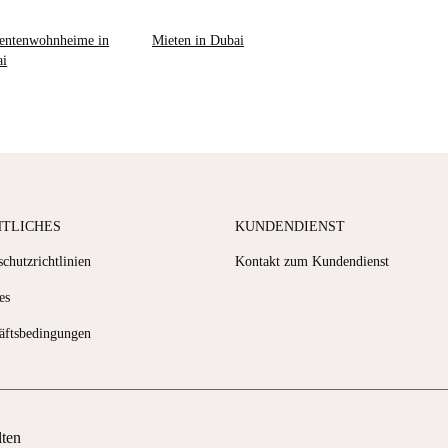
entenwohnheime in
Mieten in Dubai
ai
HTLICHES
KUNDENDIENST
chutzrichtlinien
Kontakt zum Kundendienst
es
äftsbedingungen
lten