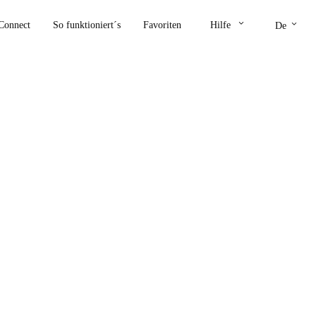
keyboard_arrow_down
keyboard_arrow_down
Connect
So funktioniert´s
Favoriten
Hilfe
De