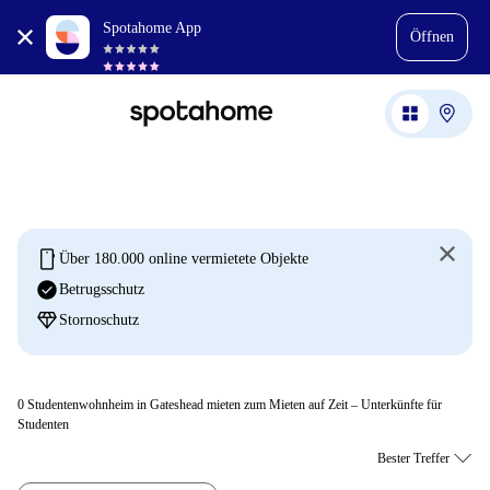
Spotahome App
Öffnen
mobile
Über 180.000 online vermietete Objekte
check_circle
Betrugsschutz
diamond
Stornoschutz
0
Studentenwohnheim in Gateshead mieten zum Mieten auf Zeit – Unterkünfte für
Studenten