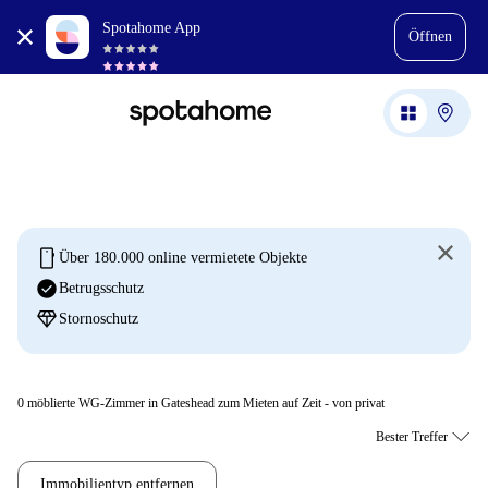
Spotahome App
Öffnen
mobile
Über 180.000 online vermietete Objekte
check_circle
Betrugsschutz
diamond
Stornoschutz
0
möblierte WG-Zimmer in Gateshead zum Mieten auf Zeit - von privat
Immobilientyp entfernen