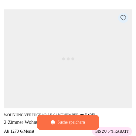
star
3 (98)
WOHNUNG
VERFÜGBAR AB 01 NOVEMBER
■
■
2-Zimmer-Wohnung zur Miete in Porto, Portugal
Suche speichern
Ab
1270 €
/
Monat
BIS ZU 5 % RABATT