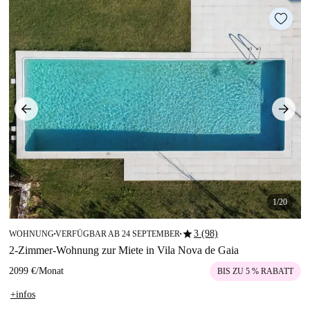
1/20
star
3 (98)
WOHNUNG
VERFÜGBAR AB 24 SEPTEMBER
■
■
2-Zimmer-Wohnung zur Miete in Vila Nova de Gaia
2099 €
/
Monat
BIS ZU 5 % RABATT
+infos