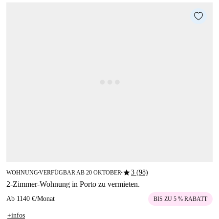
star
3 (98)
WOHNUNG
VERFÜGBAR AB 20 OKTOBER
■
■
2-Zimmer-Wohnung in Porto zu vermieten.
Ab
1140 €
/
Monat
BIS ZU 5 % RABATT
+infos