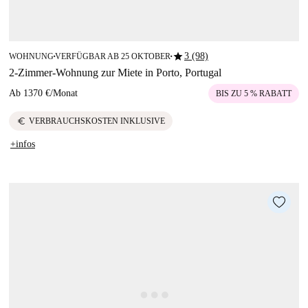
star
3 (98)
WOHNUNG
VERFÜGBAR AB 25 OKTOBER
■
■
2-Zimmer-Wohnung zur Miete in Porto, Portugal
Ab
1370 €
/
Monat
BIS ZU 5 % RABATT
euro
VERBRAUCHSKOSTEN INKLUSIVE
+infos