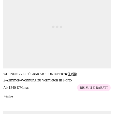
star
3 (98)
WOHNUNG
VERFÜGBAR AB 31 OKTOBER
■
■
2-Zimmer-Wohnung zu vermieten in Porto
Ab
1240 €
/
Monat
BIS ZU 5 % RABATT
+infos