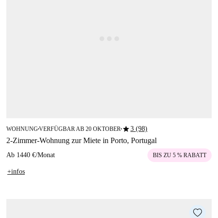
star
3 (98)
WOHNUNG
VERFÜGBAR AB 20 OKTOBER
■
■
2-Zimmer-Wohnung zur Miete in Porto, Portugal
Ab
1440 €
/
Monat
BIS ZU 5 % RABATT
+infos