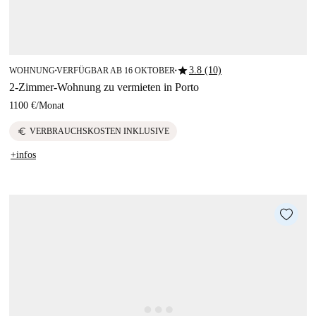
star
3.8 (10)
WOHNUNG
VERFÜGBAR AB 16 OKTOBER
■
■
2-Zimmer-Wohnung zu vermieten in Porto
1100 €
/
Monat
euro
VERBRAUCHSKOSTEN INKLUSIVE
+infos