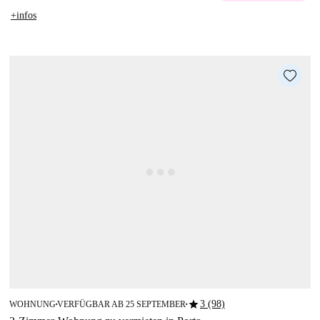
+infos
star
3 (98)
WOHNUNG
VERFÜGBAR AB 25 SEPTEMBER
■
■