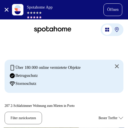
Spotahome App
Öffnen
mobile
Über 180.000 online vermietete Objekte
check_circle
Betrugsschutz
diamond
Stornoschutz
207
2-Schlafzimmer Wohnung zum Mieten in Porto
Filter zurücksetzen