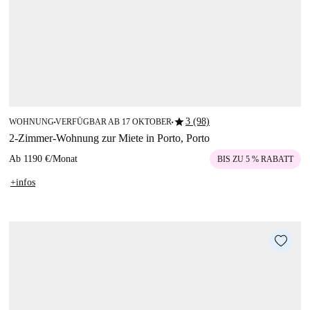
star
3 (98)
WOHNUNG
VERFÜGBAR AB 17 OKTOBER
■
■
2-Zimmer-Wohnung zur Miete in Porto, Porto
Ab
1190 €
/
Monat
BIS ZU 5 % RABATT
+infos