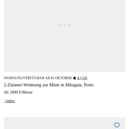
star
4 (14)
WOHNUNG
VERFÜGBAR AB 01 OKTOBER
■
■
2-Zimmer-Wohnung zur Miete in Miragaia, Porto
Ab
2000 €
/
Monat
+infos