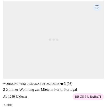
star
3 (98)
WOHNUNG
VERFÜGBAR AB 16 OKTOBER
■
■
2-Zimmer-Wohnung zur Miete in Porto, Portugal
Ab
1240 €
/
Monat
BIS ZU 5 % RABATT
+infos