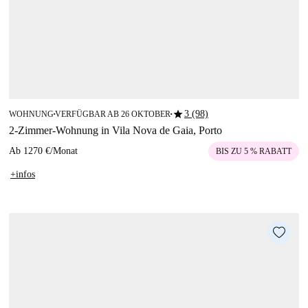
star
3 (98)
WOHNUNG
VERFÜGBAR AB 26 OKTOBER
■
■
2-Zimmer-Wohnung in Vila Nova de Gaia, Porto
Ab
1270 €
/
Monat
BIS ZU 5 % RABATT
+infos