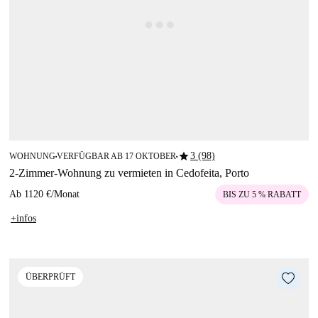
star
3 (98)
WOHNUNG
VERFÜGBAR AB 17 OKTOBER
■
■
2-Zimmer-Wohnung zu vermieten in Cedofeita, Porto
Ab
1120 €
/
Monat
BIS ZU 5 % RABATT
+infos
ÜBERPRÜFT