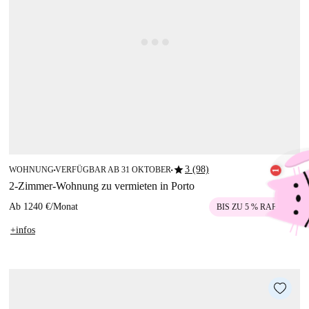
star
3 (98)
WOHNUNG
VERFÜGBAR AB 31 OKTOBER
■
■
2-Zimmer-Wohnung zu vermieten in Porto
Ab
1240 €
/
Monat
BIS ZU 5 % RABATT
+infos