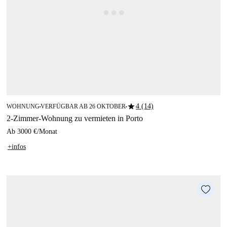
star
4 (14)
WOHNUNG
VERFÜGBAR AB 26 OKTOBER
■
■
2-Zimmer-Wohnung zu vermieten in Porto
Ab
3000 €
/
Monat
+infos