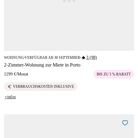
star
3 (98)
WOHNUNG
VERFÜGBAR AB 30 SEPTEMBER
■
■
2-Zimmer-Wohnung zur Miete in Porto
1299 €
/
Monat
BIS ZU 5 % RABATT
euro
VERBRAUCHSKOSTEN INKLUSIVE
+infos