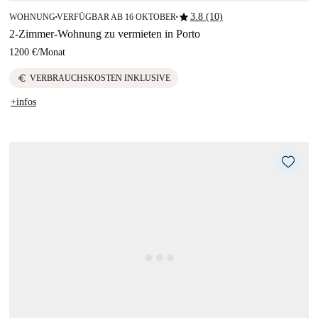
star
3.8 (10)
WOHNUNG
VERFÜGBAR AB 16 OKTOBER
■
■
2-Zimmer-Wohnung zu vermieten in Porto
1200 €
/
Monat
euro
VERBRAUCHSKOSTEN INKLUSIVE
+infos