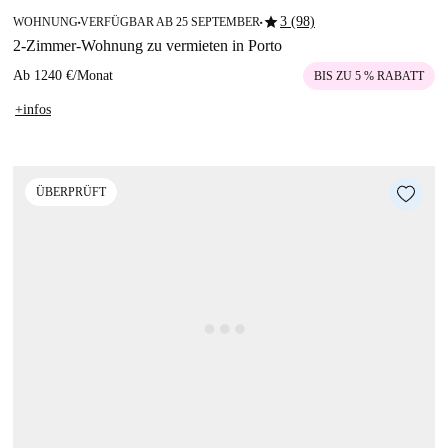
star
3 (98)
WOHNUNG
VERFÜGBAR AB 25 SEPTEMBER
■
■
2-Zimmer-Wohnung zu vermieten in Porto
Ab
1240 €
/
Monat
BIS ZU 5 % RABATT
+infos
ÜBERPRÜFT