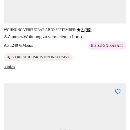
star
3 (98)
WOHNUNG
VERFÜGBAR AB 30 SEPTEMBER
■
■
2-Zimmer-Wohnung zu vermieten in Porto
Ab
1240 €
/
Monat
BIS ZU 5 % RABATT
euro
VERBRAUCHSKOSTEN INKLUSIVE
+infos