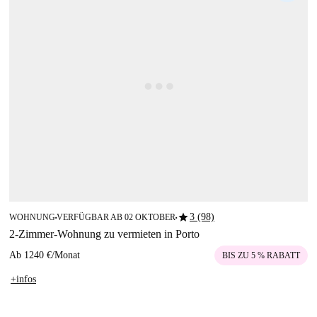
star
3 (98)
WOHNUNG
VERFÜGBAR AB 02 OKTOBER
■
■
2-Zimmer-Wohnung zu vermieten in Porto
Ab
1240 €
/
Monat
BIS ZU 5 % RABATT
+infos