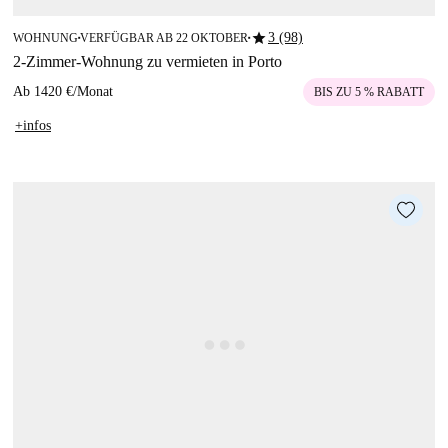
star
3 (98)
WOHNUNG
VERFÜGBAR AB 22 OKTOBER
■
■
2-Zimmer-Wohnung zu vermieten in Porto
Ab
1420 €
/
Monat
BIS ZU 5 % RABATT
+infos