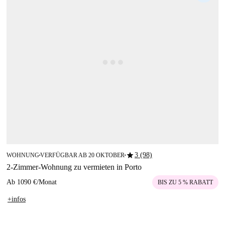
star
3 (98)
WOHNUNG
VERFÜGBAR AB 20 OKTOBER
■
■
2-Zimmer-Wohnung zu vermieten in Porto
Ab
1090 €
/
Monat
BIS ZU 5 % RABATT
+infos