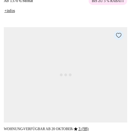
Ab
1370 €
/
Monat
BIS ZU 5 % RABATT
+infos
star
3 (98)
WOHNUNG
VERFÜGBAR AB 20 OKTOBER
■
■