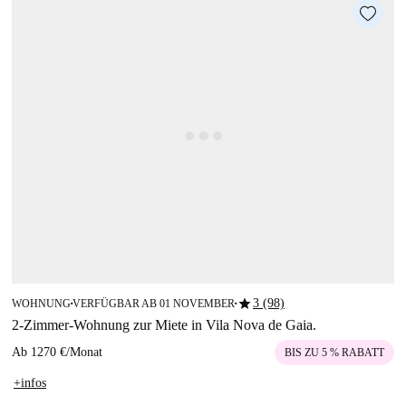
star
3 (98)
WOHNUNG
VERFÜGBAR AB 01 NOVEMBER
■
■
2-Zimmer-Wohnung zur Miete in Vila Nova de Gaia.
Ab
1270 €
/
Monat
BIS ZU 5 % RABATT
+infos