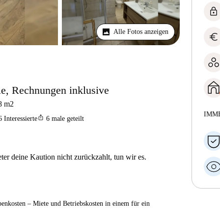
lock
Alle Fotos anzeigen
euro
lle, Rechnungen inklusive
8
m2
IMM
ios_share
6
Interessierte
6
male geteilt
er deine Kaution nicht zurückzahlt, tun wir es.
enkosten – Miete und Betriebskosten in einem für ein