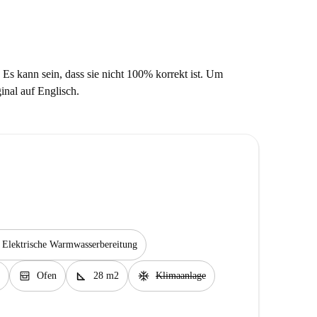
 Es kann sein, dass sie nicht 100% korrekt ist. Um
ginal auf Englisch.
Elektrische Warmwasserbereitung
oven_gen
square_foot
ac_unit
Ofen
28 m2
Klimaanlage