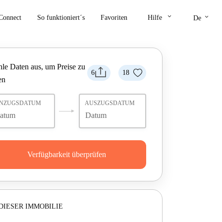
keyboard_arrow_down
keyboard_arrow_down
Connect
So funktioniert´s
Favoriten
Hilfe
De
le Daten aus, um Preise zu
6
18
en
INZUGSDATUM
AUSZUGSDATUM
Verfügbarkeit überprüfen
DIESER IMMOBILIE