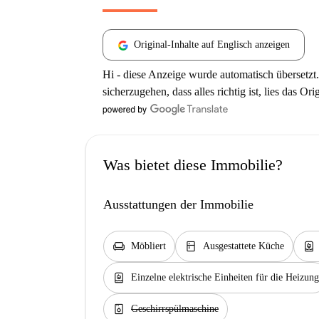
Original-Inhalte auf Englisch anzeigen
Hi - diese Anzeige wurde automatisch übersetzt.
sicherzugehen, dass alles richtig ist, lies das Ori
Was bietet diese Immobilie?
Ausstattungen der Immobilie
chair
kitchen
water_heater
Möbliert
Ausgestattete Küche
water_heater
Einzelne elektrische Einheiten für die Heizung
dishwasher_gen
Geschirrspülmaschine