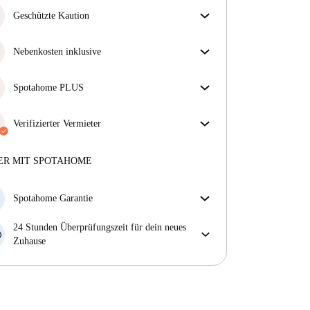
Geschützte Kaution
Wir sind für dich da! Wenn dein Vermieter deine
Kaution nicht zurückzahlt, tun wir es.
Nebenkosten inklusive
Mehr Informationen
Sorgenfreies Wohnen mit inbegriffenen Nebenkosten
– Miete und Betriebskosten in einem für ein
Spotahome PLUS
unkompliziertes Mietverhältnis.
Bietet den sichersten Aufenthalt für unsere Mieter,
indem Zugang zu höchsten Sicherheitsstandards und
Verifizierter Vermieter
zusätzlicher Unterstützung während der Mietdauer
Privat
·
10 Monate
bei uns
gewährt wird.
Mehr anzeigen
Mehr über diesen Vermieter
ER MIT SPOTAHOME
Mehr über die Verifizierung
Spotahome Garantie
Falls der Vermieter deine Buchung kurzfristig
24 Stunden Überprüfungszeit für dein neues
storniert, werden wir dir entweder A) ein Hotel
Zuhause
bezahlen und dir helfen eine neue Wohnung zu
Bei Abweichungen vom Inserat, melde dich sofort
finden oder B) den gezahlten Betrag vollständig
innerhalb von 24 Stunden, damit wir das Problem
zurückerstatten.
lösen können.