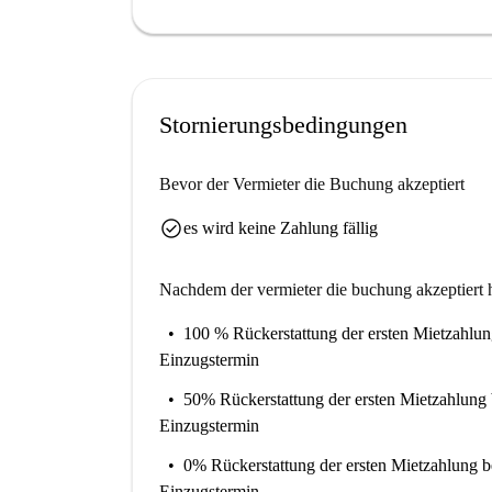
Das Studio-Apartment besticht durch seine auß
bemerkenswerter Sehenswürdigkeiten. Zu den Hig
Murale und der historische Charme der Straßbur
Schweitzer-Statue und das Hotel Brackenhoffer s
Stornierungsbedingungen
machen sie ideal für alle, die im Herzen Straßbu
Bevor der Vermieter die Buchung akzeptiert
check_circle
es wird keine Zahlung fällig
Nachdem der vermieter die buchung akzeptiert h
100 % Rückerstattung der ersten Mietzahlu
Einzugstermin
50% Rückerstattung der ersten Mietzahlung
Einzugstermin
0% Rückerstattung der ersten Mietzahlung
b
Einzugstermin