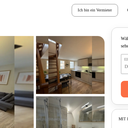
Ich bin ein Vermieter
Wäh
seh
E
MIT 