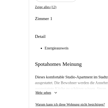
Zeige alles (12)
Zimmer 1
Detail
Energieausweis
Spotahomes Meinung
Dieses komfortable Studio-Apartment im Stadtz
ausgestattet. Die Bewohner werden die Annehml
ausgestattete Küche zu schätzen wissen. Strom
keyboard_arrow_down
Mehr sehen
und sorgen für einen sorgenfreien Aufenthalt. R
gestattet. Die Immobilie erfüllt unsere strengen
Warum kann ich diese Wohnung nicht besichtigen?
eine zuverlässige Mietoption.