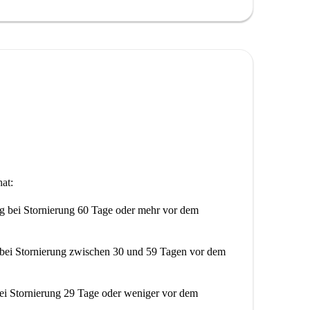
ergewöhnliche Lage in der Nähe mehrerer
hlights zählen die fußläufig erreichbare Peinture
ger Altstadt. Sehenswürdigkeiten wie die Albert-
teigern die Attraktivität der Gegend zusätzlich und
rgs kulturelle und historische Erlebnisse suchen.
at:
ng
bei Stornierung 60 Tage oder mehr vor dem
bei Stornierung zwischen 30 und 59 Tagen vor dem
ei Stornierung 29 Tage oder weniger vor dem