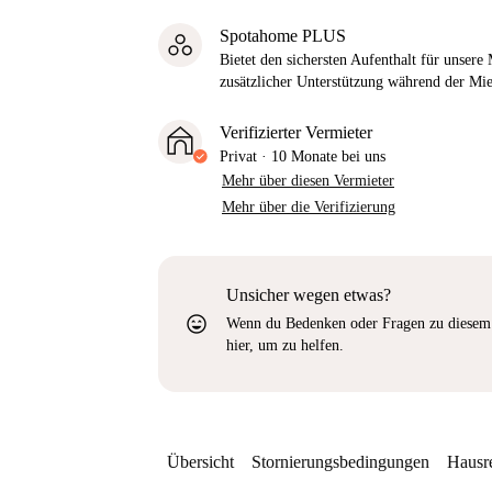
Spotahome PLUS
Bietet den sichersten Aufenthalt für unser
zusätzlicher Unterstützung während der Mi
Verifizierter Vermieter
Privat
·
10 Monate
bei uns
Mehr über diesen Vermieter
Mehr über die Verifizierung
Unsicher wegen etwas?
sentiment_very_satisfied
Wenn du Bedenken oder Fragen zu diesem 
hier, um zu helfen.
Übersicht
Stornierungsbedingungen
Hausr