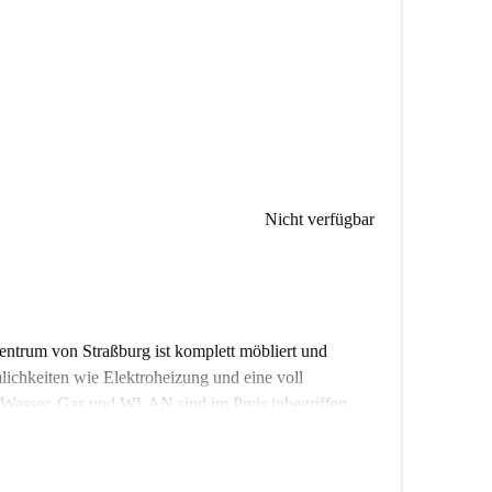
Nicht verfügbar
entrum von Straßburg ist komplett möbliert und
ichkeiten wie Elektroheizung und eine voll
, Wasser, Gas und WLAN sind im Preis inbegriffen
auchen und Haustiere sind in der Unterkunft nicht
 Überprüfungsstandards und bietet potenziellen Mietern