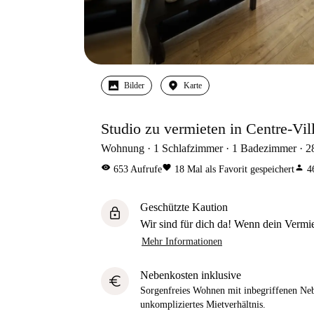
Bilder
Karte
Studio zu vermieten in Centre-Vi
Wohnung
1
Schlafzimmer
1
Badezimmer
2
visibility
favorite
person
653
Aufrufe
18
Mal als Favorit gespeichert
4
Geschützte Kaution
lock
Wir sind für dich da! Wenn dein Vermiet
Mehr Informationen
Nebenkosten inklusive
euro
Sorgenfreies Wohnen mit inbegriffenen Neb
unkompliziertes Mietverhältnis.