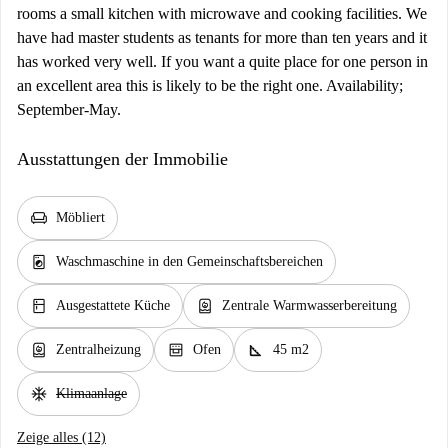
rooms a small kitchen with microwave and cooking facilities. We
have had master students as tenants for more than ten years and it
has worked very well. If you want a quite place for one person in
an excellent area this is likely to be the right one. Availability;
September-May.
Ausstattungen der Immobilie
chair
Möbliert
local_laundry_service
Waschmaschine in den Gemeinschaftsbereichen
kitchen
water_heater
Ausgestattete Küche
Zentrale Warmwasserbereitung
water_heater
oven_gen
square_foot
Zentralheizung
Ofen
45 m2
ac_unit
Klimaanlage
Zeige alles (12)