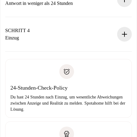
Vermieter zustimmt.
Antwort in weniger als 24 Stunden
Der Vermieter hat bis zu 24 Stunden Zeit zu bestätigen.
Sobald die Buchung akzeptiert ist, belasten wir dich und
stellen den Kontakt her.
SCHRITT 4
Wenn der Vermieter ablehnen muss, entstehen keine
Einzug
Kosten und wir schlagen Alternativen vor.
Kläre mit dem Vermieter die Ankunftsdetails,
Benötigte Dokumente bei „
Spotahome plus
“-Objekten.
Schlüsselübergabe usw.
Personalausweis oder Reisepass
Spotahome überweist die erste Zahlung nur, wenn du keine
Zahlungsfähigkeitsnachweis
Probleme meldest.
Bankeinzug
24-Stunden-Check-Policy
Du hast 24 Stunden nach Einzug, um wesentliche Abweichungen
zwischen Anzeige und Realität zu melden. Spotahome hilft bei der
Lösung.