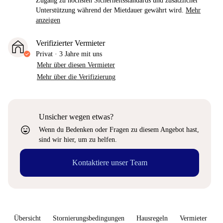
Zugang zu höchsten Sicherheitsstandards und zusätzlicher
Unterstützung während der Mietdauer gewährt wird.
Mehr
anzeigen
Verifizierter Vermieter
Privat
·
3 Jahre
mit uns
Mehr über diesen Vermieter
Mehr über die Verifizierung
Unsicher wegen etwas?
sentiment_very_satisfied
Wenn du Bedenken oder Fragen zu diesem Angebot hast,
sind wir hier, um zu helfen.
Kontaktiere unser Team
Übersicht
Stornierungsbedingungen
Hausregeln
Vermieter
W