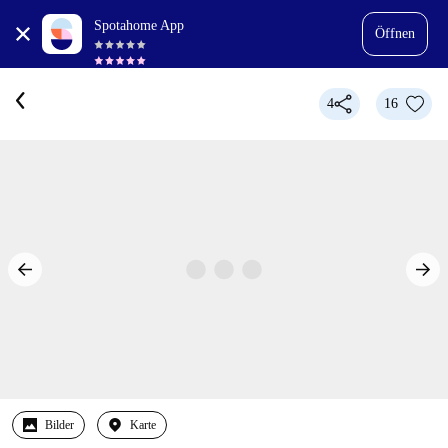
Spotahome App
Öffnen
4
16
Bilder
Karte