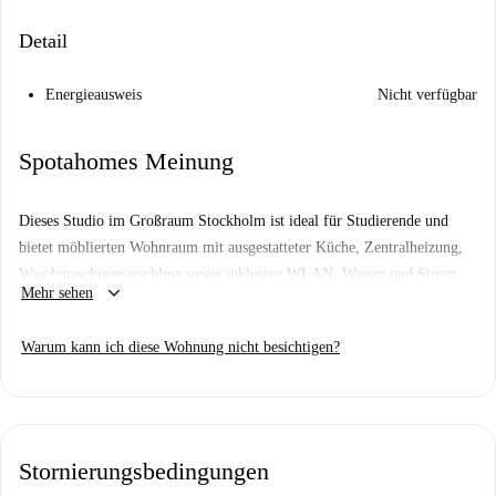
Detail
Energieausweis
Nicht verfügbar
Spotahomes Meinung
Dieses Studio im Großraum Stockholm ist ideal für Studierende und
bietet möblierten Wohnraum mit ausgestatteter Küche, Zentralheizung,
Waschmaschinenanschluss sowie inklusive WLAN, Wasser und Strom.
keyboard_arrow_down
Mehr sehen
Perfekt für komfortables Wohnen in verkehrsgünstiger Lage.
Im geschäftigen Großraum Stockholm gelegen, erreichen Sie Dalängen
Warum kann ich diese Wohnung nicht besichtigen?
Runes (eine wichtige Touristenattraktion) und nahegelegene kulinarische
Adressen wie Villa Mira Catering, Firren Lidingö und Incontro bequem.
Einkaufs- und Freizeitmöglichkeiten wie Coop sind ebenfalls gut
erreichbar. Erleben Sie die Bequemlichkeit und das Leben dieser
Stornierungsbedingungen
begehrten Lage.