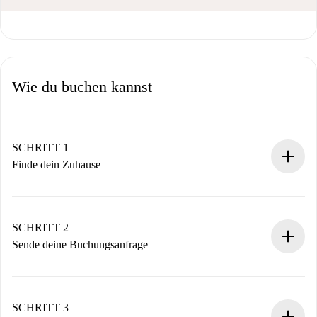
Wie du buchen kannst
SCHRITT 1
Finde dein Zuhause
100% Online-Buchungsprozess.
Verifizierte Wohnungen und Vermieter.
Du erhältst alle notwendigen Informationen im Voraus.
SCHRITT 2
Sende deine Buchungsanfrage
Sende grundlegende Informationen zu deinem Profil und
deiner Zahlungsmethode.
Denk daran, dass wir dich erst belasten, wenn der
SCHRITT 3