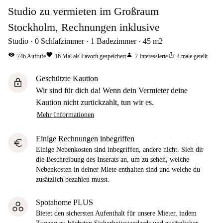
Studio zu vermieten im Großraum
Stockholm, Rechnungen inklusive
Studio
0
Schlafzimmer
1
Badezimmer
45
m2
visibility
favorite
person
ios_share
746
Aufrufe
16
Mal als Favorit gespeichert
7
Interessierte
4
male geteilt
Geschützte Kaution
lock
Wir sind für dich da! Wenn dein Vermieter deine
Kaution nicht zurückzahlt, tun wir es.
Mehr Informationen
Einige Rechnungen inbegriffen
euro
Einige Nebenkosten sind inbegriffen, andere nicht. Sieh dir
die Beschreibung des Inserats an, um zu sehen, welche
Nebenkosten in deiner Miete enthalten sind und welche du
zusätzlich bezahlen musst.
Spotahome PLUS
Bietet den sichersten Aufenthalt für unsere Mieter, indem