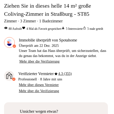
Ziehen Sie in dieses helle 14 m² große
Coliving-Zimmer in Straßburg - ST85
Zimmer
3
Zimmer
1
Badezimmer
visibility
favorite
person
ios_share
80
Aufrufe
4
Mal als Favorit gespeichert
5
Interessierte
5
male geteilt
Immobilie überprüft von Spotahome
Überprüft am
22 Dez. 2025
Unser Team hat das Haus überprüft, um sicherzustellen, dass
du genau das bekommst, was du in der Anzeige siehst.
Mehr über die Verifizierung
star
Verifizierter Vermieter
4.3 (355)
Professionell
·
8 Jahre
mit uns
Mehr über diesen Vermieter
Mehr über die Verifizierung
Unsicher wegen etwas?