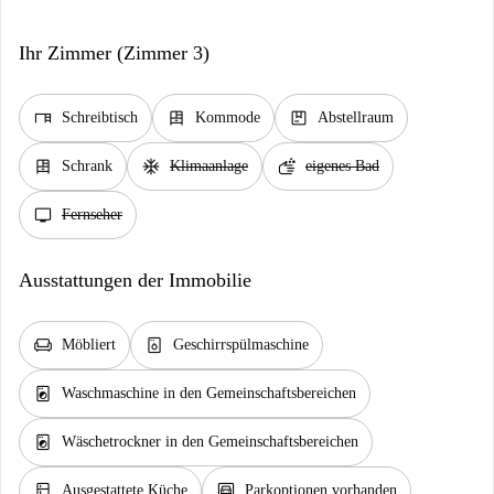
Ihr Zimmer (Zimmer 3)
desk
dresser
package
Schreibtisch
Kommode
Abstellraum
dresser
ac_unit
soap
Schrank
Klimaanlage
eigenes Bad
tv
Fernseher
Ausstattungen der Immobilie
chair
dishwasher_gen
Möbliert
Geschirrspülmaschine
local_laundry_service
Waschmaschine in den Gemeinschaftsbereichen
local_laundry_service
Wäschetrockner in den Gemeinschaftsbereichen
kitchen
garage
Ausgestattete Küche
Parkoptionen vorhanden