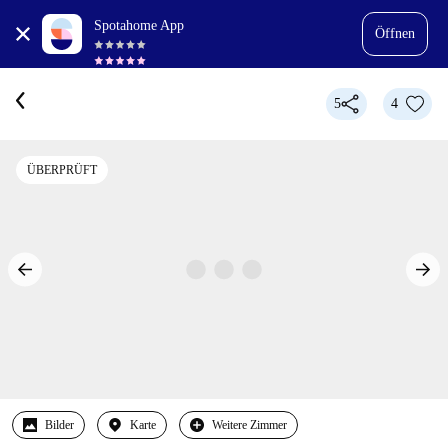
Spotahome App
Öffnen
5
4
ÜBERPRÜFT
Bilder
Karte
Weitere Zimmer