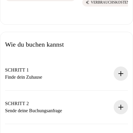
euro
VERBRAUCHSKOSTEN I
Wie du buchen kannst
SCHRITT 1
Finde dein Zuhause
100% Online-Buchungsprozess.
Verifizierte Wohnungen und Vermieter.
Du erhältst alle notwendigen Informationen im Voraus.
SCHRITT 2
Sende deine Buchungsanfrage
Sende grundlegende Informationen zu deinem Profil und
deiner Zahlungsmethode.