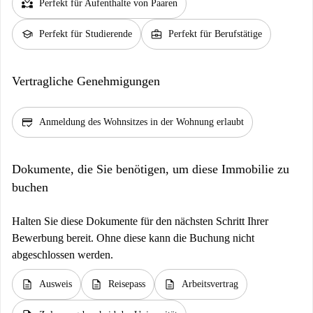
partner_heart
Perfekt für Aufenthalte von Paaren
school
business_center
Perfekt für Studierende
Perfekt für Berufstätige
Vertragliche Genehmigungen
credit_score
Anmeldung des Wohnsitzes in der Wohnung erlaubt
Dokumente, die Sie benötigen, um diese Immobilie zu
buchen
Halten Sie diese Dokumente für den nächsten Schritt Ihrer
Bewerbung bereit. Ohne diese kann die Buchung nicht
abgeschlossen werden.
description
description
description
Ausweis
Reisepass
Arbeitsvertrag