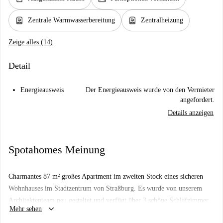
water_heater
water_heater
Zentrale Warmwasserbereitung
Zentralheizung
Zeige alles (14)
Detail
Energieausweis
Der Energieausweis wurde von den Vermieter
angefordert.
Details anzeigen
Spotahomes Meinung
Charmantes 87 m² großes Apartment im zweiten Stock eines sicheren
Wohnhauses im Stadtzentrum von Straßburg. Es wurde von unserem
Architektenteam neu gestaltet und verfügt über 3 schöne Schlafzimmer
keyboard_arrow_down
Mehr sehen
von 13 bis 28 m², alle mit Blick auf den Innenhof, damit Sie die Ruhe