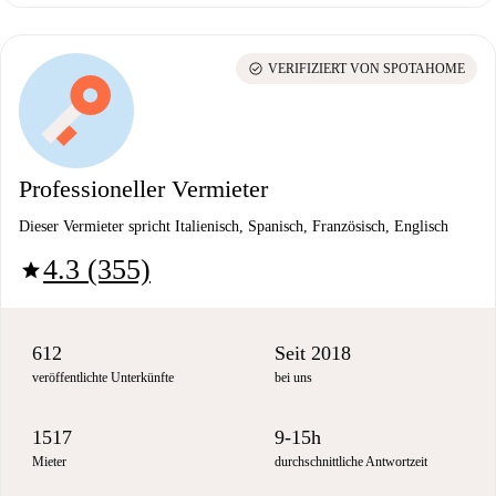
check_circle
VERIFIZIERT VON SPOTAHOME
Professioneller Vermieter
Dieser Vermieter spricht Italienisch, Spanisch, Französisch, Englisch
4.3 (355)
star
612
Seit 2018
veröffentlichte Unterkünfte
bei uns
1517
9-15h
Mieter
durchschnittliche Antwortzeit