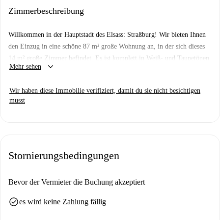
der Nachbarschaft genießen können.
Zimmerbeschreibung
Willkommen in der Hauptstadt des Elsass: Straßburg! Wir bieten Ihnen
den Einzug in eine schöne 87 m² große Wohnung an, in der sich dieses
14 m² große Zimmer befindet. Es ist komplett in Weiß- und Taupetönen
keyboard_arrow_down
Mehr sehen
neu eingerichtet und dank seiner zwei großen Fenster mit Blick auf einen
ruhigen Innenhof lichtdurchflutet. Es verfügt über ein großes Bett und
Wir haben diese Immobilie verifiziert, damit du sie nicht besichtigen
einen Arbeitsbereich. Wenn Sie sich für diese Wohnung entscheiden,
musst
genießen Sie eine wunderbare Wohnumgebung im Herzen von
Straßburg. Dieses Coliving-Zimmer hat einen weiteren Vorteil: Ihre
monatliche Miete beinhaltet eine Provision für Mietkosten, die
Gebäudeversicherung der Wohnung und Internet. Schließlich ist dieses
Zimmer gemäß den CAF-Bedingungen für APL (Wohnbeihilfe)
Stornierungsbedingungen
berechtigt. Zögern Sie also nicht und ziehen Sie jetzt nach Straßburg!
Bevor der Vermieter die Buchung akzeptiert
check_circle
es wird keine Zahlung fällig