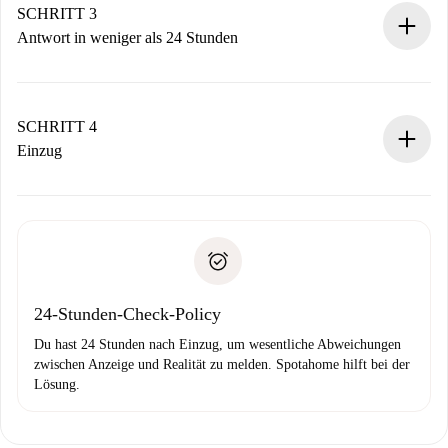
Denk daran, dass wir dich erst belasten, wenn der
SCHRITT 3
Vermieter zustimmt.
Antwort in weniger als 24 Stunden
Der Vermieter hat bis zu 24 Stunden Zeit zu bestätigen.
Sobald die Buchung akzeptiert ist, belasten wir dich und
stellen den Kontakt her.
SCHRITT 4
Wenn der Vermieter ablehnen muss, entstehen keine
Einzug
Kosten und wir schlagen Alternativen vor.
Kläre mit dem Vermieter die Ankunftsdetails,
Benötigte Dokumente bei „
Spotahome plus
“-Objekten.
Schlüsselübergabe usw.
Personalausweis oder Reisepass
Spotahome überweist die erste Zahlung nur, wenn du keine
Zahlungsfähigkeitsnachweis
Probleme meldest.
Bankeinzug
24-Stunden-Check-Policy
Du hast 24 Stunden nach Einzug, um wesentliche Abweichungen
zwischen Anzeige und Realität zu melden. Spotahome hilft bei der
Lösung.