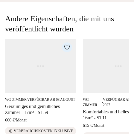
Andere Eigenschaften, die mit uns
veröffentlicht wurden
WG-ZIMMER
VERFÜGBAR AB 08 AUGUST
WG-
VERFÜGBAR AB 2
■
■
ZIMMER
2027
Geräumiges und gemütliches
Komfortables und helles Z
Zimmer - 17m² - ST59
16m² - ST11
660 €
/
Monat
615 €
/
Monat
euro
VERBRAUCHSKOSTEN INKLUSIVE