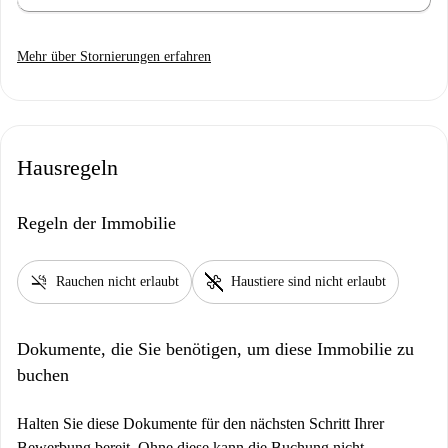
Mehr über Stornierungen erfahren
Hausregeln
Regeln der Immobilie
smoke_free
pet_supplies
Rauchen nicht erlaubt
Haustiere sind nicht erlaubt
Dokumente, die Sie benötigen, um diese Immobilie zu
buchen
Halten Sie diese Dokumente für den nächsten Schritt Ihrer
Bewerbung bereit. Ohne diese kann die Buchung nicht