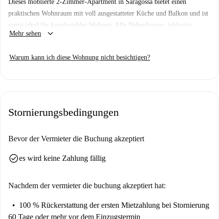
Dieses möblierte 2-Zimmer-Apartment in Saragossa bietet einen
praktischen Wohnraum mit voll ausgestatteter Küche und Balkon und ist
somit ideal für komfortables Wohnen. Alle Nebenkosten, inklusive
keyboard_arrow_down
Mehr sehen
Strom, Wasser, Gas und WLAN, sind in der Miete enthalten und bieten
Mietern somit maximalen Komfort.
Warum kann ich diese Wohnung nicht besichtigen?
Das Apartment befindet sich in der Altstadt (Casco Antiguo) von
Saragossa, in der Nähe mehrerer wichtiger Sehenswürdigkeiten. Das
berühmte Wandgemälde „Mural Okuda“ und die „Fuente de las Musas“
sind ebenso wie der Aussichtspunkt „Espacio Visiones“ und der Palast
Stornierungsbedingungen
von Villahermosa bequem zu Fuß erreichbar. Tauchen Sie ein in die
lebendige Kultur Saragossas und wohnen Sie in dieser zentral gelegenen
Unterkunft.
Bevor der Vermieter die Buchung akzeptiert
check_circle
es wird keine Zahlung fällig
Nachdem der vermieter die buchung akzeptiert hat:
100 % Rückerstattung der ersten Mietzahlung
bei Stornierung
60 Tage oder mehr vor dem Einzugstermin