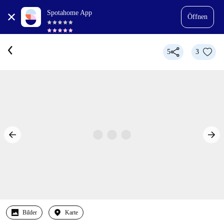
Spotahome App
Öffnen
5
3
Bilder
Karte