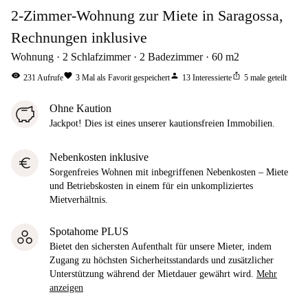
2-Zimmer-Wohnung zur Miete in Saragossa,
Rechnungen inklusive
Wohnung
2
Schlafzimmer
2
Badezimmer
60
m2
visibility
favorite
person
ios_share
231
Aufrufe
3
Mal als Favorit gespeichert
13
Interessierte
5
male geteilt
Ohne Kaution
Jackpot! Dies ist eines unserer kautionsfreien Immobilien.
Nebenkosten inklusive
euro
Sorgenfreies Wohnen mit inbegriffenen Nebenkosten – Miete
und Betriebskosten in einem für ein unkompliziertes
Mietverhältnis.
Spotahome PLUS
Bietet den sichersten Aufenthalt für unsere Mieter, indem
Zugang zu höchsten Sicherheitsstandards und zusätzlicher
Unterstützung während der Mietdauer gewährt wird.
Mehr
anzeigen