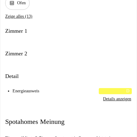
oven_gen
Ofen
Zeige alles (13)
Zimmer 1
Zimmer 2
Detail
Energieausweis
D
Details anzeigen
Spotahomes Meinung