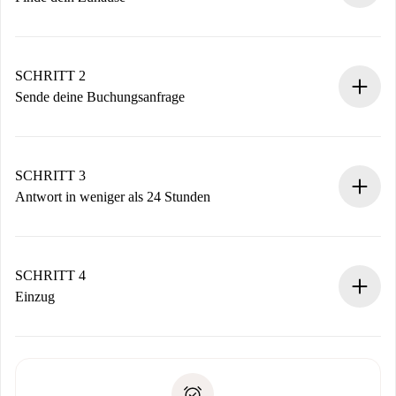
100% Online-Buchungsprozess.
Verifizierte Wohnungen und Vermieter.
Du erhältst alle notwendigen Informationen im Voraus.
SCHRITT 2
Sende deine Buchungsanfrage
Sende grundlegende Informationen zu deinem Profil und
deiner Zahlungsmethode.
Denk daran, dass wir dich erst belasten, wenn der
SCHRITT 3
Vermieter zustimmt.
Antwort in weniger als 24 Stunden
Der Vermieter hat bis zu 24 Stunden Zeit zu bestätigen.
Sobald die Buchung akzeptiert ist, belasten wir dich und
stellen den Kontakt her.
SCHRITT 4
Wenn der Vermieter ablehnen muss, entstehen keine
Einzug
Kosten und wir schlagen Alternativen vor.
Kläre mit dem Vermieter die Ankunftsdetails,
Benötigte Dokumente bei „
Spotahome plus
“-Objekten.
Schlüsselübergabe usw.
Personalausweis oder Reisepass
Spotahome überweist die erste Zahlung nur, wenn du keine
Zahlungsfähigkeitsnachweis
Probleme meldest.