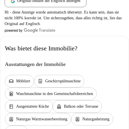
Original-Inhalte auf Englisch anzeigen
Hi - diese Anzeige wurde automatisch übersetzt. Es kann sein, dass sie
nicht 100% korrekt ist. Um sicherzugehen, dass alles richtig ist, lies das
Original auf Englisch.
Was bietet diese Immobilie?
Ausstattungen der Immobilie
chair
dishwasher_gen
Möbliert
Geschirrspülmaschine
local_laundry_service
Waschmaschine in den Gemeinschaftsbereichen
kitchen
balcony
Ausgestattete Küche
Balkon oder Terrasse
water_heater
water_heater
Naturgas Warmwasserbereitung
Naturgasheizung