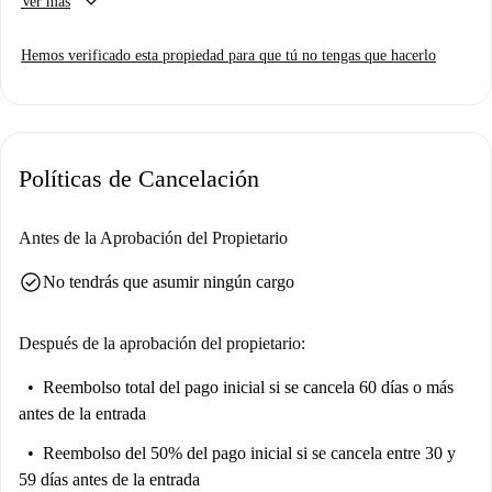
keyboard_arrow_down
Ver más
comodidad durante todo el año. Está completamente amueblado e
incluye comodidades modernas como una cocina equipada con
Hemos verificado esta propiedad para que tú no tengas que hacerlo
lavavajillas y horno. Además, los gastos de electricidad, agua, gas y wifi
están incluidos, para que su estancia sea más agradable. No se admiten
mascotas ni se permite fumar.
Marconi ofrece un entorno vibrante con numerosas atracciones cercanas.
Políticas de Cancelación
Disfrute de un capricho en Ab Gelateria o coma algo en BURGER
KING. Para comprar alimentos, el mercado Mavit está convenientemente
ubicado. Atracciones turísticas como el Reloj de Ferrocarril de la
Antes de la Aprobación del Propietario
Estación Central de Bolonia y Porta Galliera están a un corto paseo.
check_circle
No tendrás que asumir ningún cargo
Otros lugares como la Scalinata del Pincio y el Parco della Montagnola
le garantizan que nunca se quedará sin cosas que explorar.
Después de la aprobación del propietario:
Reembolso total del pago inicial
si se cancela 60 días o más
antes de la entrada
Reembolso del 50% del pago inicial
si se cancela entre 30 y
59 días antes de la entrada