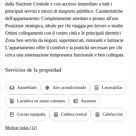
dalla Stazione Centrale e con accesso immediato a tutti i
principali servizi e mezzi di trasporto pubblico. Caratteristiche
dell'appartamento: Completamente arredato e pronto all'uso
Posizione strategica, ideale per chi viaggia per lavoro o studio
Ottimi collegamenti con il centro città e le principali direttrici
Zona ben servita da negozi, supermercati, ristoranti e farmacie
L'appartamento offre il comfort e la praticità necessari per chi
cerca una sistemazione temporanea funzionale e ben collegata.
Servicios de la propiedad
chair
ac_unit
dishwasher_gen
Amueblado
Aire acondicionado
Lavavajillas
local_laundry_service
elevator
Lavadora en zonas comunes
Ascensor
kitchen
water_heater
water_heater
Cocina equipada
Caldera central
Calefacción
Mostrar todas (12)