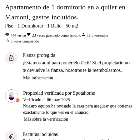
Apartamento de 1 dormitorio en alquiler en
Marconi, gastos incluidos.
Piso
1
Dormitorio
1
Baño
50
m2
visibility
favorite
person
444
visitas
23
veces guardado como favorito
11
interesados
ios_share
6
veces compartido
Fianza protegida
lock
¡Estamos aquí para ponértelo fácil! Si el propietario no
te devuelve la fianza, nosotros te la reembolsamos.
Más información
Propiedad verificada por Spotahome
Verificado el
06 may 2025
Nuestro equipo ha revisado la casa para asegurar que obtienes
exactamente lo que ves en el anuncio.
Más sobre la verificación
Facturas incluidas
euro