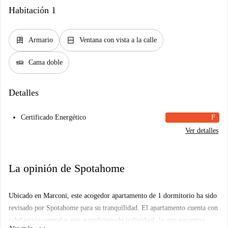
Habitación 1
dresser
window_closed
Armario
Ventana con vista a la calle
airline_seat_flat
Cama doble
Detalles
Certificado Energético
F
Ver detalles
La opinión de Spotahome
Ubicado en Marconi, este acogedor apartamento de 1 dormitorio ha sido
revisado por Spotahome para su tranquilidad. El apartamento cuenta con
calefacción central y aire acondicionado individual, lo que garantiza